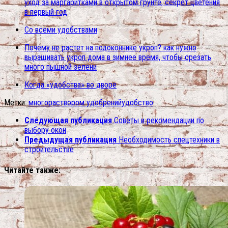
уход за маргаритками в открытом грунте, секрет цветения
в первый год
Со всеми удобствами
Почему не растет на подоконнике укроп? как нужно
выращивать укроп дома в зимнее время, чтобы срезать
много пышной зелени
Когда «удобства» во дворе
Метки:
много
раствором удобрений
удобство
Следующая публикация
Советы и рекомендации по
выбору окон
Предыдущая публикация
Необходимость спецтехники в
строительстве
Читайте также: