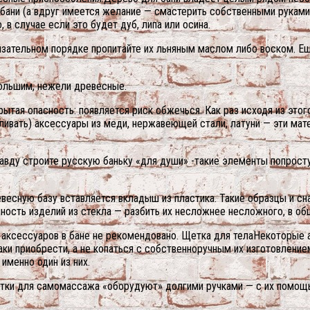
 бани (а вдруг имеется желание — смастерить собственными руками
 в случае если это будет дуб, липа или осина.
бязательном порядке пропитайте их льняным маслом либо воском. 
ольшим, нежели древесные.
рытая опасность: появляется риск обжечься. Как раз исходя из эт
ивать) аксессуары из меди, нержавеющей стали, латуни — эти мат
равду строите русскую баньку «для души» -такие элементы попрост
есную базу вставляется вкладыш из пластика. Такие образцы и сн
ность изделий из стекла — разбить их несложнее несложного, в общ
аксессуаров в бане не рекомендовано. Щетка для телаНекоторые а
аки приобрести, а не копаться с собственноручным их изготовление
именно один из них.
Щетки для самомассажа «оборудуют» долгими ручками — с их помо