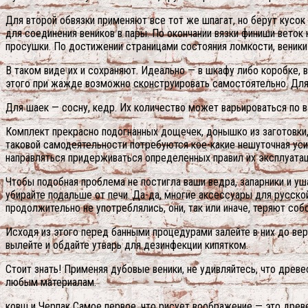
Для второй обвязки применяют все тот же шпагат, но берут кусо
для соединения веников в пары. По окончании вязки финиши вето
просушки. По достижении страницами состояния ломкости, веники 
В таком виде их и сохраняют. Идеально — в шкафу либо коробке, 
этого при жажде возможно сконструировать самостоятельно. Для 
Для шаек — сосну, кедр. Их количество может варьироваться по 
Комплект прекрасно подогнанных дощечек, донышко из заготовки,
таковой самодеятельности потребуются кое-какие нешуточная ус
направляться придерживаться определенных правил их эксплуатац
Чтобы подобная проблема не постигла ваши ведра, запарники и уша
убирайте подальше от печи. Да-да, многие аксессуары для русско
продолжительно не употреблялись, они, так или иначе, теряют со
Исходя из этого перед банными процедурами залейте в них до вер
вылейте и обдайте утварь для дезинфекции кипятком.
Стоит знать! Применяя дубовые веники, не удивляйтесь, что дре
любым материалам.
ковш и Черпак Самое первое, что рисует воображение — это дре