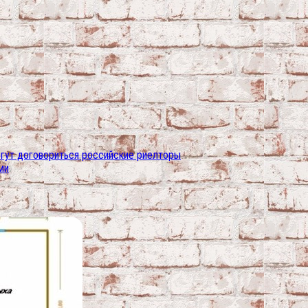
огут договориться российские риелторы
ми