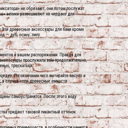
фиксатора» не обрезают, они потом послужат
ые» веники развешивают на чердаке для
йки Эти древесные аксессуары для бани кроме
д — дуб, осину, липу.
ументов в вашем распоряжении. Правда для
а аксессуары прослужили вам продолжительно,
енью, трескаться.
цедур. По окончании чего вытирайте насухо и
я; в случае если древесные емкости
рещины самоустранятся. После этого воду
ства придают таковой пикантный оттенок
споримых преимуществ, в особенности ценится