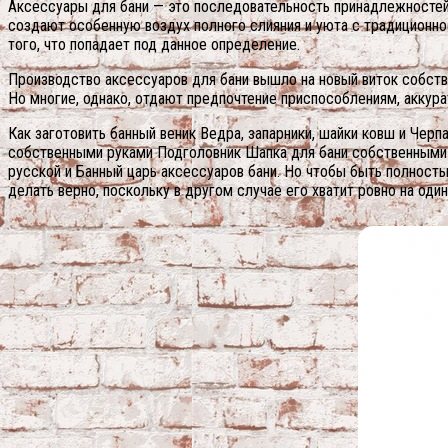
Аксессуары для бани — это последовательность принадлежностей
создают особенную воздух полного слияния и уюта с традиционно
того, что попадает под данное определение.
Производство аксессуаров для бани вышло на новый виток собств
Но многие, однако, отдают предпочтение приспособлениям, аккур
Как заготовить банный веник Ведра, запарники, шайки ковш и Че
собственными руками Подголовник Шапка для бани собственными р
русской и Банный царь аксессуаров бани. Но чтобы быть полност
делать верно, поскольку в другом случае его хватит ровно на один