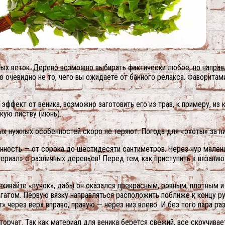
ых веток. Дерево возможно выбирать фактически любое, но направ
то очевидно не то, чего вы ожидаете от банного релакса. Фаворита
фект от веника, возможно заготовить его из трав, к примеру, из к
кую листву (июнь).
х нужных особенностей скоро не теряют. Погода для «охоты» за ни
енность — от сорока до шестидесяти сантиметров. Через чур мален
ериал» с различных деревьев! Перед тем, как приступить к вязанию
ивайте «пучок», дабы он оказался прекрасным, ровным, плотным и 
атом. Первую вязку направляться расположить поближе к концу рук
 через верх вправо, правую — через низ влево. И без того пара раз
торчат. Так как материал для веника берется свежий, все скручивае