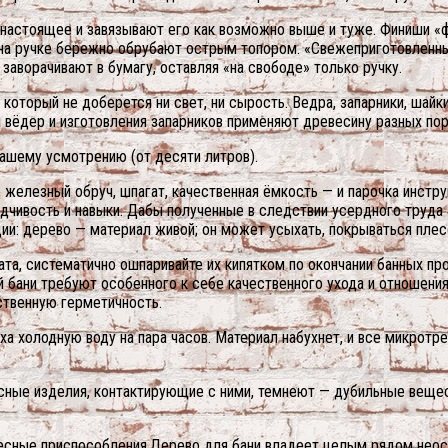
к настоящее и завязывают его как возможно выше и туже. Финиши «
к на ручке бережно обрубают острым топором. «Свежеприготовленн
заворачивают в бумагу, оставляя «на свободе» только ручку.
в который не доберется ни свет, ни сырость. Ведра, запарники, ша
вёдер и изготовления запарников применяют древесину разных поро
вашему усмотрению (от десяти литров).
 железный обруч, шпагат, качественная ёмкость — и парочка инстр
идчивость и навыки. Дабы полученные в следствии усердного труд
ии: дерево — материал живой; он может усыхать, покрываться плес
та, систематично ошпаривайте их кипятком по окончании банных про
й бани требуют особенного к себе качественного ухода и отношени
бственную герметичность.
ха холодную воду на пара часов. Материал набухнет, и все микрот
весные изделия, контактирующие с ними, темнеют — дубильные веще
весные приспособления.Дерево для бани владеет целым рядом нео