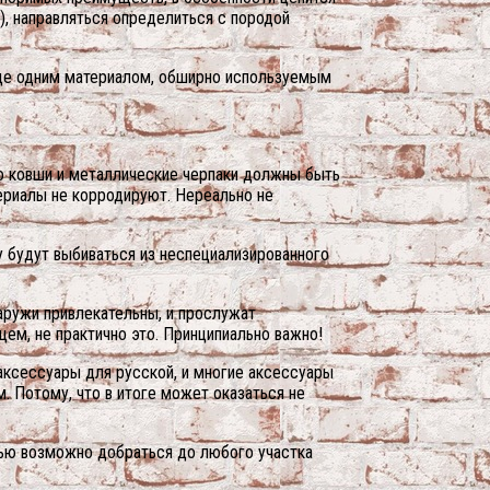
), направляться определиться с породой
Еще одним материалом, обширно используемым
ого ковши и металлические черпаки должны быть
ериалы не корродируют. Нереально не
у будут выбиваться из неспециализированного
аружи привлекательны, и прослужат
ем, не практично это. Принципиально важно!
ксессуары для русской, и многие аксессуары
м. Потому, что в итоге может оказаться не
щью возможно добраться до любого участка