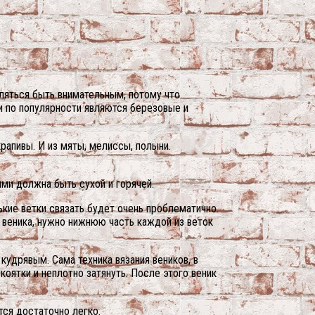
ляться быть внимательным, потому что
ми по популярности являются березовые и
рапивы. И из мяты, мелиссы, полыни.
ми должна быть сухой и горячей.
ькие ветки связать будет очень проблематично.
 веника, нужно нижнюю часть каждой из веток
кудрявым. Сама техника вязания веников, в
оятки и неплотно затянуть. После этого веник
.
тся достаточно легко.