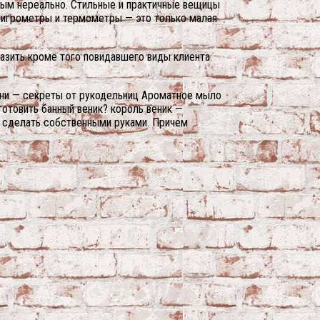
ным нереально. Стильные и практичные вещицы
 гигрометры и термометры — это только малая
азить кроме того повидавшего виды клиента.
бани — секреты от рукодельниц Ароматное мыло
отовить банный веник? король веник —
т сделать собственными руками.
Причем