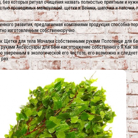
, без которых ритуал очищения назвать полностью приятным и нуж
стью проводимых манипуляций. щётки и Веники, шапочки и тапочки,
енного развития, предлагаемая компаниями продукция способна пор
атно изготовленным собственноручно.
рпак Щетка для тела Мочалка собственными руками Полотенце для 
уками Аксессуары для бани как отражение собственного Я Как заг
ью уверенным в экологической его чистоте, его возможно и следуе
 раз.