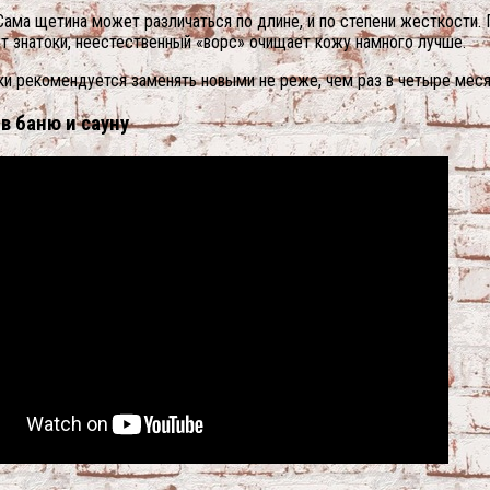
Сама щетина может различаться по длине, и по степени жесткости.
ют знатоки, неестественный «ворс» очищает кожу намного лучше.
ки рекомендуется заменять новыми не реже, чем раз в четыре меся
в баню и сауну