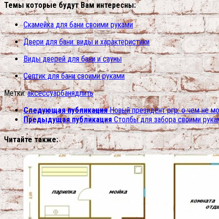
Темы которые будут Вам интересны:
Скамейка для бани своими руками
Двери для бани: виды и характеристики
Виды дверей для бани и сауны
Септик для бани своими руками
Метки:
аксессуар
баня
длить
Следующая публикация
Новый президент ргр: о чем не м
Предыдущая публикация
Столбы для забора своими рука
Читайте также: