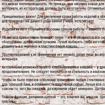
его низкая теплопроводность. Но прежде, чем закупить ковши для
материала, из которого они должны быть изготовлены. Оптимально,
Принципиально важно! Для увеличения срока работы изделий в о
для производства данного рода банной утвари, есть металл.
Изделия из него отличаются высоким сроком работы — намного б
Но металл превосходно проводит тепло — и в этом кроется его ск
оборудованы древесными ручками. Лучше выбирать (либо изготавл
упомянуть и о черпаках и пластмассовых ковшах.
Противопоказаний к их применению нет никаких, разве лишь вы вп
интерьера.
Актуальными возможно назвать комбинированные ковшики — в древ
продолжительнее. Не следует покупаться на стильность и изыскан
Чтобы не было порезов осколками применение любых стеклянных 
для турецкой бани, в особенности популярной сейчас, лучше все-т
совсем то, чего вы ожидали, да и времени уйдет немерено. Щетка 
Главная функция, делаемая щеткой — это, конечно же, массаж. 
поясницы.