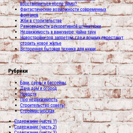
восстановиться после зимы?
Фантастические возможности современных
фонтанов
Жби в строительстве
Разновидности декоративной штукатурки
Недвижимость в ванкувере: чайна-таун
Новостройки под запретом: где и почему перестанут
строить новое жилье
Встроенная бытовая техника для кухни
Рубрики
Бани, сауны и бассейны
Дача дом и огород
Новости
Про недвижимость
Строительство советы
Строймастерская
Содержание (часть 1)
Содержание (часть 2)
Содержание (часть 3)