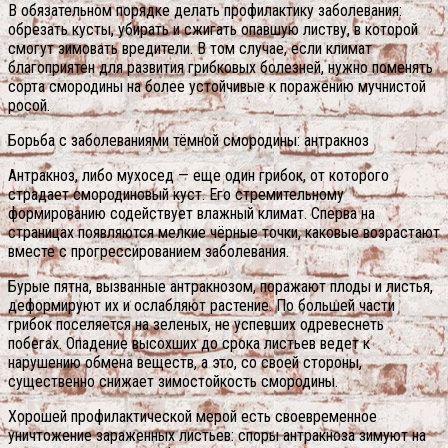
В обязательном порядке делать профилактику заболевания:
обрезать кусты, убирать и сжигать опавшую листву, в которой
смогут зимовать вредители. В том случае, если климат
благоприятен для развития грибковых болезней, нужно поменять
сорта смородины на более устойчивые к поражению мучнистой
росой.
Борьба с заболеваниями тёмной смородины: антракноз
Антракноз, либо мухосед — еще один грибок, от которого
страдает смородиновый куст. Его стремительному
формированию содействует влажный климат. Сперва на
страницах появляются мелкие чёрные точки, каковые возрастают
вместе с прогрессированием заболевания.
Бурые пятна, вызванные антракнозом, поражают плоды и листья,
деформируют их и ослабляют растение. По большей части
грибок поселяется на зеленых, не успевших одревеснеть
побегах. Опадение высохших до срока листьев ведет к
нарушению обмена веществ, а это, со своей стороны,
существенно снижает зимостойкость смородины.
Хорошей профилактической мерой есть своевременное
уничтожение зараженных листьев: споры антракноза зимуют на