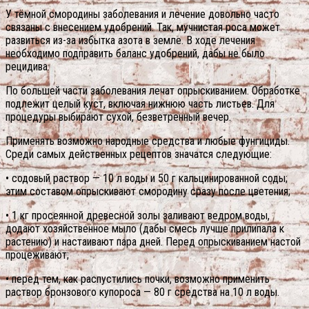
У тёмной смородины заболевания и лечение довольно часто
связаны с внесением удобрений. Так, мучнистая роса может
развиться из-за избытка азота в земле. В ходе лечения
необходимо подправить баланс удобрений, дабы не было
рецидива.
По большей части заболевания лечат опрыскиванием. Обработке
подлежит целый куст, включая нижнюю часть листьев. Для
процедуры выбирают сухой, безветренный вечер.
Применять возможно народные средства и любые фунгициды.
Среди самых действенных рецептов значатся следующие:
• содовый раствор — 10 л воды и 50 г кальцинированной соды;
этим составом опрыскивают смородину сразу после цветения;
• 1 кг просеянной древесной золы заливают ведром воды,
додают хозяйственное мыло (дабы смесь лучше прилипала к
растению) и настаивают пара дней. Перед опрыскиванием настой
процеживают;
• перед тем, как распустились почки, возможно применить
раствор бронзового купороса — 80 г средства на 10 л воды.