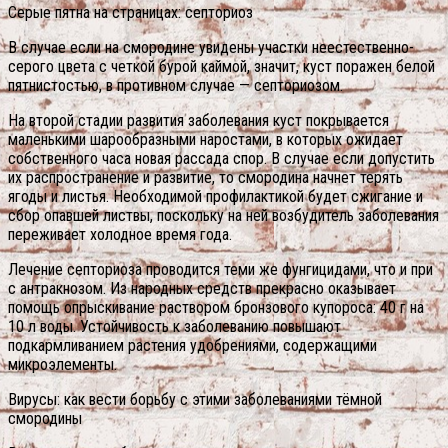
Серые пятна на страницах: септориоз
В случае если на смородине увидены участки неестественно-
серого цвета с четкой бурой каймой, значит, куст поражен белой
пятнистостью, в противном случае — септориозом.
На второй стадии развития заболевания куст покрывается
маленькими шарообразными наростами, в которых ожидает
собственного часа новая рассада спор. В случае если допустить
их распространение и развитие, то смородина начнет терять
ягоды и листья. Необходимой профилактикой будет сжигание и
сбор опавшей листвы, поскольку на ней возбудитель заболевания
переживает холодное время года.
Лечение септориоза проводится теми же фунгицидами, что и при
с антракнозом. Из народных средств прекрасно оказывает
помощь опрыскивание раствором бронзового купороса: 40 г на
10 л воды. Устойчивость к заболеванию повышают
подкармливанием растения удобрениями, содержащими
микроэлементы.
Вирусы: как вести борьбу с этими заболеваниями тёмной
смородины