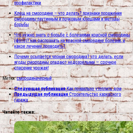
профилактики
Клещ на смородине – что делать? признаки поражения
смородины паутинным и почковым клещами и методы
борьбы
Что нужно знать о борьбе с болезнями красной смородины
(фото)? как распознать на красной смородине болезни, и
какое лечение проводить?
Почему осыпается черная смородина? что делать, если
ягоды смородины опадают недозрелыми — срочное
спасение урожая!
Метки:
смородина
черный
Следующая публикация
Как правильно утеплить дом
Предыдущая публикация
Строительство каркасного
гаража
Читайте также: