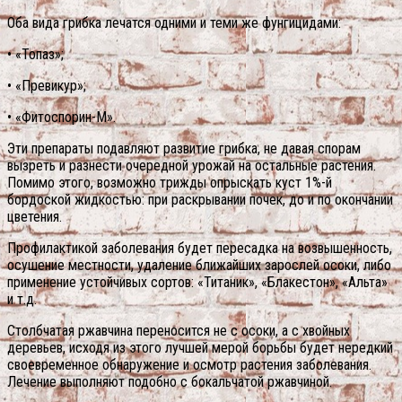
Оба вида грибка лечатся одними и теми же фунгицидами:
• «Топаз»;
• «Превикур»;
• «Фитоспорин-М».
Эти препараты подавляют развитие грибка, не давая спорам
вызреть и разнести очередной урожай на остальные растения.
Помимо этого, возможно трижды опрыскать куст 1%-й
бордоской жидкостью: при раскрывании почек, до и по окончании
цветения.
Профилактикой заболевания будет пересадка на возвышенность,
осушение местности, удаление ближайших зарослей осоки, либо
применение устойчивых сортов: «Титаник», «Блакестон», «Альта»
и т.д.
Столбчатая ржавчина переносится не с осоки, а с хвойных
деревьев, исходя из этого лучшей мерой борьбы будет нередкий
своевременное обнаружение и осмотр растения заболевания.
Лечение выполняют подобно с бокальчатой ржавчиной.