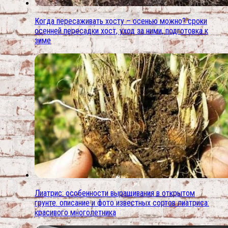
Когда пересаживать хосту – осенью можно? сроки
осенней пересадки хост, уход за ними, подготовка к
зиме
Лиатрис: особенности выращивания в открытом
грунте. описание и фото известных сортов лиатриса:
красивого многолетника