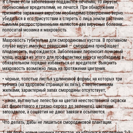
В случае если заболевания поддаются лечению, то вирусы,
переносимые вредителями, не лечатся. При обнаружении
признаков заражения вирусом необходимо совершенно верно
убедиться в его присутствии и стереть с лица земли растение.
Самыми распространенными являются два вирусных болезни:
полосатая мозаика и махровость.
Махровость губительна для смородиновых кустов. В противном
случае вирус именуют реверсией — смородина прекращает
плодоносить, вырождается. Заболевание переносит почковый
клещ, исходя из этого для профилактики вируса необходимо в
обязательном порядке избавиться от вредителя. Выяснить
махровость возможно лишь на протяжении цветения:
• чёрные, толстые листья удлиненной формы, на которых три
зубчика (на здоровом странице их пять), с неотёсанными
жилками; характерный запах смородины отсутствует;
• узкие, вытянутые лепестки на цветах неестественной окраски
(от фиолетового и грязно-серого до зеленого); цветение
запоздалое, а соцветия не дают завязи и осыпаются.
Что делать, дабы не лишиться смородиновой плантации:
1. Не брать новые черенки от кустов, на которых в последние 2-3