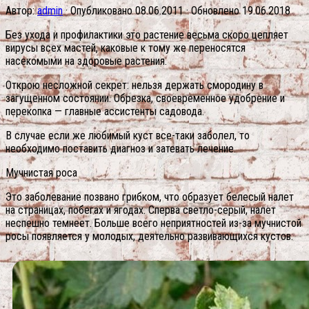
Автор:
admin
· Опубликовано
08.06.2011
· Обновлено
19.06.2018
Без ухода и профилактики это растение весьма скоро цепляет
вирусы всех мастей, каковые к тому же переносятся
насекомыми на здоровые растения.
Открою несложной секрет: нельзя держать смородину в
загущенном состоянии. Обрезка, своевременное удобрение и
перекопка — главные ассистенты садовода.
В случае если же любимый куст все-таки заболел, то
необходимо поставить диагноз и затевать лечение.
Мучнистая роса
Это заболевание позвано грибком, что образует белесый налет
на страницах, побегах и ягодах. Сперва светло-серый, налет
неспешно темнеет. Больше всего неприятностей из-за мучнистой
росы появляется у молодых, деятельно развивающихся кустов.