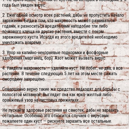
года был увиден вирус.
2. Ежегодный осмотр всех растений, дабы не пропустить начало
заражения. Беда в том, что махровость может развиваться
годами, и разноситься вредителями наподобие тли либо
почкового клеща на другие растения, вместе с соком
зараженного куста. Исходя из этого вредителей необходимо
уничтожать вовремя.
3. Упор на калийно-некорневые подкормки и фосфорные
удобрения (марганец, бор). Азот может вызвать вирус.
4. Увидели махровость — удаляйте куст. Не побег, не два, а все
растение. В течение следующих 5 лет на этом месте сажать
смородину запрещено.
Совершенно верно такие же средства подходят для борьбы с
полосатой мозаикой. Выглядит она как ярко-желтый либо
оранжевый узор на листовых прожилках.
Не пускайте здоровье растения на самотек, дабы не заразить
остальные. Особенно это относится случаев с вирусами:
пожалеете один куст — рискуете заразить все остальные.