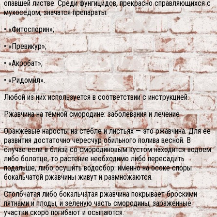
опавшей листве. Среди фунгицидов, прекрасно справляющихся с
мухоседом, значатся препараты:
• «Фитоспорин»;
• «Превикур»;
• «Акробат»;
• «Ридомил».
Любой из них используется в соответствии с инструкцией.
Ржавчина на тёмной смородине: заболевания и лечение
Оранжевые наросты на стебле и листьях — это ржавчина. Для ее
развития достаточно чересчур обильного полива весной. В
случае если в близи со смородиновым кустом находится водоем
либо болотце, то растение необходимо либо пересадить
подальше, либо осушить водосбор: именно на осоке споры
бокальчатой ржавчины живут и размножаются.
Столбчатая либо бокальчатая ржавчина покрывает броскими
пятнами и плоды, и зеленую часть смородины; зараженные
участки скоро погибают и осыпаются.