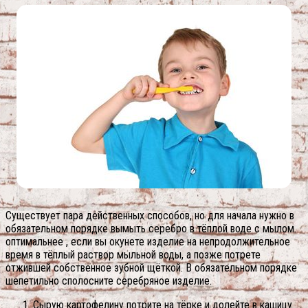
Существует пара действенных способов, но для начала нужно в
обязательном порядке вымыть серебро в тёплой воде с мылом.
оптимальнее , если вы окунете изделие на непродолжительное
время в тёплый раствор мыльной воды, а позже потрете
отжившей собственное зубной щёткой. В обязательном порядке
шепетильно сполосните серебряное изделие.
Сырую картофелину потрите на тёрке и долейте в кашицу