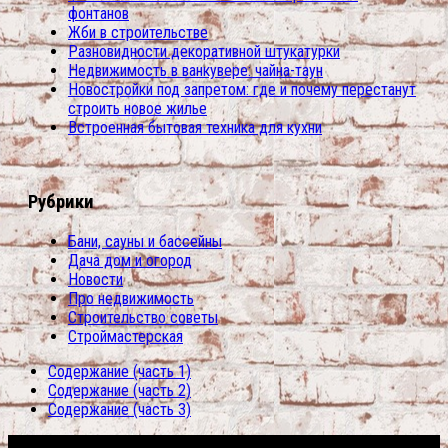
фонтанов
Жби в строительстве
Разновидности декоративной штукатурки
Недвижимость в ванкувере: чайна-таун
Новостройки под запретом: где и почему перестанут
строить новое жилье
Встроенная бытовая техника для кухни
Рубрики
Бани, сауны и бассейны
Дача дом и огород
Новости
Про недвижимость
Строительство советы
Строймастерская
Содержание (часть 1)
Содержание (часть 2)
Содержание (часть 3)
Сфера строительства © 2026. Все права защищены.