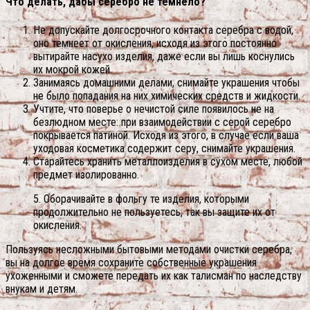
Что делать, дабы серебро не темнело?
Не допускайте долгосрочного контакта серебра с водой,
оно темнеет от окисления, исходя из этого постоянно
вытирайте насухо изделия, даже если вы лишь коснулись
их мокрой кожей.
Занимаясь домашними делами, снимайте украшения чтобы
не было попадания на них химических средств и жидкости.
Учтите, что поверье о нечистой силе появилось не на
безлюдном месте: при взаимодействии с серой серебро
покрывается патиной. Исходя из этого, в случае если ваша
уходовая косметика содержит серу, снимайте украшения.
Старайтесь хранить металлоизделия в сухом месте, любой
предмет изолированно.
5. Оборачивайте в фольгу те изделия, которыми
продолжительно не пользуетесь, так вы защите их от
окисления.
Пользуясь несложными бытовыми методами очистки серебра,
вы на долгое время сохраните собственные украшения
ухоженными и сможете передать их как талисман по наследству
внукам и детям.