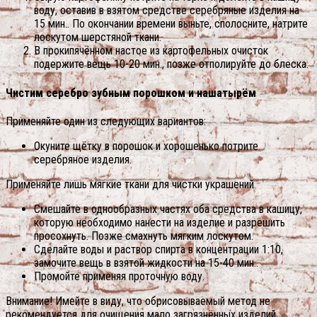
воду, оставив в взятом средстве серебряные изделия на
15 мин.. По окончании времени выньте, сполосните, натрите
лоскутом шерстяной ткани.
В прокипячённом настое из картофельных очисток
подержите вещь 10-20 мин., позже отполируйте до блеска.
Чистим серебро зубным порошком и нашатырём
Применяйте один из следующих вариантов:
Окуните щётку в порошок и хорошенько потрите
серебряное изделия.
Применяйте лишь мягкие ткани для чистки украшений
Смешайте в однообразных частях оба средства в кашицу,
которую необходимо нанести на изделие и разрешить
просохнуть. Позже смахнуть мягким лоскутом.
Сделайте воды и раствор спирта в концентрации 1:10,
замочите вещь в взятой жидкости на 15-40 мин..
Промойте применяя проточную воду.
Внимание! Имейте в виду, что обрисовываемый метод не
рекомендуется для очищения мало загрязнённых изделий.