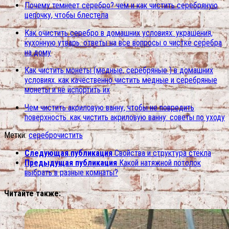
Почему темнеет серебро? чем и как чистить серебряную
цепочку, чтобы блестела
Как очистить серебро в домашних условиях: украшения,
кухонную утварь. ответы на все вопросы о чистке серебра
на дому
Как чистить монеты (медные, серебряные ) в домашних
условиях. как качественно чистить медные и серебряные
монеты и не испортить их
Чем чистить акриловую ванну, чтобы не повредить
поверхность. как чистить акриловую ванну: советы по уходу
Метки:
серебро
чистить
Следующая публикация
Свойства и структура стекла
Предыдущая публикация
Какой натяжной потолок
выбрать в разные комнаты?
Читайте также: