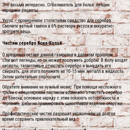
Это весьма интересно…Отбеливатель для белья: лучшие
народные рецепты
Уксус – проверенное столетиями средство для серебра.
Смочите ватный тампон в 6% растворе уксуса и аккуратно
протрите вещь.
Чистим серебро Кока-Колой
О вредном составе данной газировки в далеком прошлом
слагают легенды, но он может послужить добром. В Колу входят
кислоты, талантливые отчистить серебро и вынудить его
сверкать, для этого положите на 10-15 мин. металл в жидкость.
Затем шепетильно сполосните.
Обратите внимание на нужный нюанс. При помощи несложного
трюка с канцелярским ластиком возможно отчистить серебро
до блеска, основное наряду с этим показать осторожность и
терпение, дабы не травмировать щекотливое изделие снаружи.
Профилактические чистки разрешат украшениям на долгое
время сохранить привлекательный вид