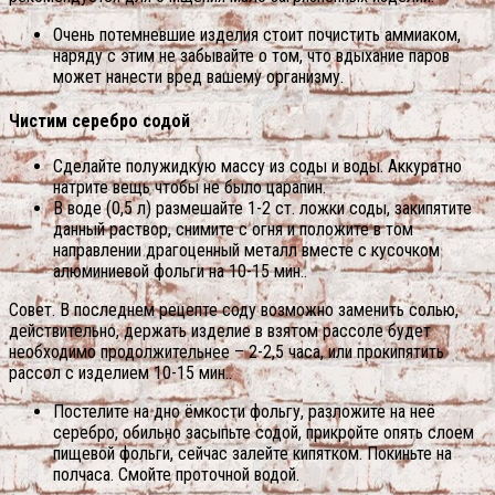
Очень потемневшие изделия стоит почистить аммиаком,
наряду с этим не забывайте о том, что вдыхание паров
может нанести вред вашему организму.
Чистим серебро содой
Сделайте полужидкую массу из соды и воды. Аккуратно
натрите вещь чтобы не было царапин.
В воде (0,5 л) размешайте 1-2 ст. ложки соды, закипятите
данный раствор, снимите с огня и положите в том
направлении драгоценный металл вместе с кусочком
алюминиевой фольги на 10-15 мин..
Совет. В последнем рецепте соду возможно заменить солью,
действительно, держать изделие в взятом рассоле будет
необходимо продолжительнее – 2-2,5 часа, или прокипятить
рассол с изделием 10-15 мин..
Постелите на дно ёмкости фольгу, разложите на неё
серебро, обильно засыпьте содой, прикройте опять слоем
пищевой фольги, сейчас залейте кипятком. Покиньте на
полчаса. Смойте проточной водой.