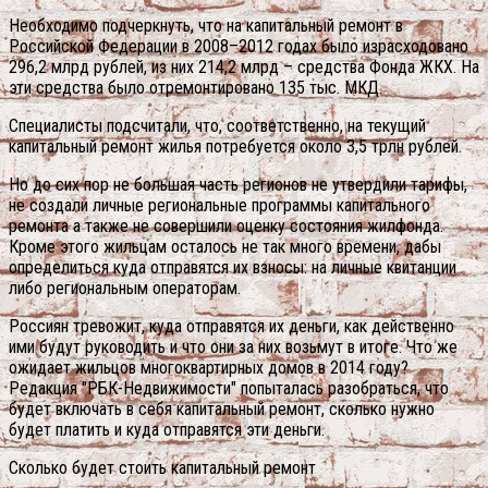
Необходимо подчеркнуть, что на капитальный ремонт в
Российской Федерации в 2008–2012 годах было израсходовано
296,2 млрд рублей, из них 214,2 млрд – средства Фонда ЖКХ. На
эти средства было отремонтировано 135 тыс. МКД.
Специалисты подсчитали, что, соответственно, на текущий
капитальный ремонт жилья потребуется около 3,5 трлн рублей.
Но до сих пор не большая часть регионов не утвердили тарифы,
не создали личные региональные программы капитального
ремонта а также не совершили оценку состояния жилфонда.
Кроме этого жильцам осталось не так много времени, дабы
определиться куда отправятся их взносы: на личные квитанции
либо региональным операторам.
Россиян тревожит, куда отправятся их деньги, как действенно
ими будут руководить и что они за них возьмут в итоге. Что же
ожидает жильцов многоквартирных домов в 2014 году?
Редакция "РБК-Недвижимости" попыталась разобраться, что
будет включать в себя капитальный ремонт, сколько нужно
будет платить и куда отправятся эти деньги.
Сколько будет стоить капитальный ремонт