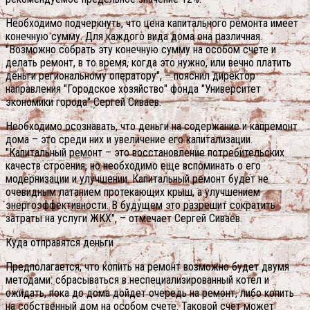
Необходимо подчеркнуть, что цена капитального ремонта имеет
конечную сумму. Для каждого вида дома она различная.
"Возможно собрать эту конечную сумму на особом счете и
делать ремонт, в то время, когда это нужно, или вечно платить
деньги региональному оператору", – пояснил директор
направления "Городское хозяйство" фонда "Университет
экономики города" Сергей Сиваев.
Необходимо осознавать, что деньги на содержание и капремонт
дома – это среди них и увеличение его капитализации.
"Капитальный ремонт – это восстановление потребительских
качеств строения, но необходимо еще вспоминать о его
модернизации и улучшении. Капитальный ремонт будет не
очевидным латанием протекающих крыш, а улучшением
энергоэффективности. В будущем это разрешит сократить
затраты на услуги ЖКХ", – отмечает Сергей Сиваев.
Куда отправятся деньги
Предполагается, что копить на ремонт возможно будет двумя
методами: сбрасываться в неспециализированный котел и
ожидать, пока до дома дойдет очередь на ремонт, либо копить
на собственный дом на особом счете. Таковой счет может