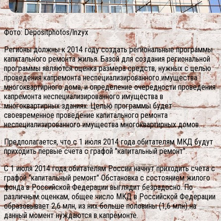
Фото: Depositphotos/lnzyx
Регионы должны к 2014 году создать региональные программы
капитального ремонта жилья. Базой для создания региональной
программы являются оценка размера средств, нужных с целью
проведения капремонта неспециализированного имущества
многоквартирного дома, и определение очередности проведения
капремонта неспециализированного имущества в
многоквартирных зданиях. Целью программы будет
своевременное проведение капитального ремонта
неспециализированного имущества многоквартирных домов.
Предполагается, что с 1 июля 2014 года обитателям МКД будут
приходить первые счета с графой "капитальный ремонт".
С 1 июля 2014 года обитателям России начнут приходить счета с
графой "капитальный ремонт" Обстановка с состоянием жилого
фонда в Российской Федерации выглядит безрадосно.
По
различным оценкам, общее число МКД в Российской Федерации
образовывает 2,6 млн, из них больше половины (1,6 млн) на
данный момент нуждаются в капремонте.