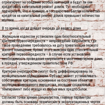
отреагируют на создание особых квитанций и будут ли они
кредитовать капитальный ремонт домов. Тут необходимо
подчеркнуть, что, к примеру, в государствах Балтии количество
кредитов на капитальный ремонт домов превышает количества
ипотеки.
В то время, когда дойдет очередь до вашего дома
Жилищным кодексом установлен один безотносительный
критерий первоочередности – непроведение капремонта, где
такое проведениие требовалось на дату приватизации первого
жилого помещения. Кроме этого выяснен один относительный
критерий первоочередности – в случае если установлена
необходимость проведения капремонта в многоквартирном доме,
в порядке, утвержденном правительством РФ.
Критерии очередности смогут быть дифференцированы по
муниципальным образованиям. Субъект может устанавливать
собственные критерии, основанные на состоянии объектов
неспециализированного имущества, носящие социальный
темперамент либо исходя из любых иных предпосылок.
Согласно точки зрения специалистов, главные параметры
должны быть основаны технических и эксплуатационных чертях