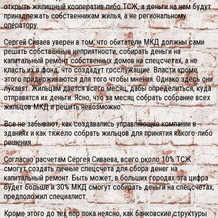
открыть жилищный кооператив либо ТСЖ, а деньги на нем будут
принадлежать собственникам жилья, а не региональному
оператору.
Сергей Сиваев уверен в том, что обитатели МКД должны сами
решать собственные неприятности, собирать деньги на
капитальный ремонт собственных домов на спецсчетах, а не
класть их в фонд, что создадут госслужащие. Власти кроме
этого придерживаются для того чтобы мнения. Однако здесь они
лукавят. Жильцам дается всего месяц, дабы определиться, куда
отправятся их деньги. Ясно, что за месяц собрать собрание всех
жильцов МКД и решить невозможно.
Все не забывают, как создавались управляющие компании в
зданиях и как тяжело собрать жильцов для принятия какого-либо
решения.
Согласно расчетам Сергея Сиваева, всего около 10% ТСЖ
смогут создать личные спецсчета для сбора денег на
капитальный ремонт. Быть может, в больших городах эта цифра
будет больше и 30% МКД смогут собирать деньги на спецсчетах,
предположил специалист.
Кроме этого до тех пор пока неясно, как банковские структуры