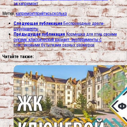
за капремонт
Метки:
капремонт
прийтись
сколько
Следующая публикация
Беспроводные дрели-
шуруповерты
Предыдущая публикация
Кормушка для птиц своими
руками: классический вариант. эксперименты с
пластиковыми бутылками разных размеров
Читайте также: