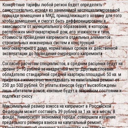
Конкретные тарифы любой регион будет определять
самостоятельно, исходя из занимаемой неспециализированной
площади помещения в МКД, принадлежащего хозяину для того
чтобы помещения, и смогут быть дифференцированы в
зависимости от муниципального образования, в котором
расположен многоквартирный дом, его этажности и типа,
стоимости проведения капремонта отдельных элементов
строительных инженерных систем и конструкций
многоквартирного дома, нормативных сроков их действенной
эксплуатации до проведения очередного капремонта.
Согласно расчетам специалистов, в среднем расценки будут на
уровне 5–10 рублей за квадратный метр. Другими словами
обладателю стандартной средней квартиры площадью 50 кв. м
придется ежемесячно выкладывать на капитальный ремонт от
250 до 500 рублей. От уплаты взносов будут высвобождены
лишь обитатели домов, каковые будут в аварийном состоянии и
подлежат сносу.
Максимальный размер взноса на капремонт в Российской
Федерации может составить 39 рублей за 1 кв. м в месяц В
фонде "Университет экономики города" совершили изучение
предельного размера взноса на капитальный ремонт,
удовлетворяющий критерию доступности для граждан.