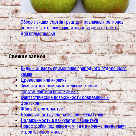
Обзор лучших сортов груш для различных регионов
россии с фото. описание и характеристика сортов
для подмосковья
Свежие записи
Виды и область применения природного отделочного
камня
Древесина или кирпич?
Зимовка: как помочь каменным стенам
восстановиться после зимы?
Фантастические возможности современных
фонтанов
Жби в строительстве
Разновидности декоративной штукатурки
Недвижимость в ванкувере: чайна-таун
Новостройки под запретом: где и почему перестанут
строить новое жилье