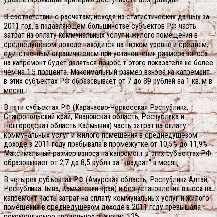
В соответствии с расчетам, исходя из статистических данных за
2011 год, в подавляющем большинстве субъектов РФ часть
затрат на оплату коммунальных услуг и жилого помещения в
среднедушевом доходе находится на низком уровне и среднем,
единственным ограничителем при установлении размера взноса
на капремонт будет являться прирос т этого показателя не более
чем на 1,5 процента. Максимальный размер взноса на капремонт
в этих субъектах РФ образовывает от 7 до 39 рублей за 1 кв. м в
месяц.
В пяти субъектах РФ (Карачаево-Черкесская Республика,
Ставропольский край, Ивановская область, Республика и
Новгородская область Калмыкия) часть затрат на оплату
коммунальных услуг и жилого помещения в среднедушевом
доходе в 2011 году пребывала в промежутке от 10,5% до 11,9%.
Максимальный размер взноса на капремонт в этих субъектах РФ
образовывает от 2,7 до 8,5 рубля за "квадрат" в месяц.
В четырех субъектах РФ (Амурская область, Республика Алтай,
Республика Тыва, Камчатский край) и без установления взноса на
капремонт часть затрат на оплату коммунальных услуг и жилого
помещения в среднедушевом доходе в 2011 году превышала
рекомендуемое предельное значение 12%.