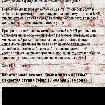
учета; ремонт фундамента многоквартирного дома.
Нормативным правовым актом субъекта РФ список услуг и
работ по капремонту неспециализированного имущества в МКД,
финансируемых за счет средств фонда капремонта, возможно
дополнен вторыми видами работ и услуг.
При принятия собственниками помещений в МКД решения об
установлении взноса на капремонт в размере, превышающем
минимальный размер взноса на капремонт, часть фонда
капремонта, организованная за счет данного превышения,
согласно решению собрания собственников может
употребляться на финансирование любых иных услуг и работ по
капремонту неспециализированного имущества в МКД.
Сергей Велесевич
Капитальный ремонт: Кому и за что платим? —
Открытая студия (эфир 13 ноября 2014 года)