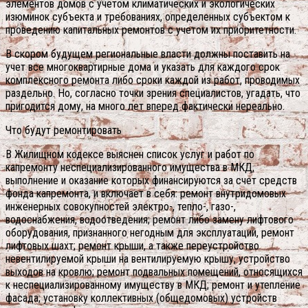
элементов домов с учетом климатических и экологических
изюминок субъекта и требованиях, определенных субъектом к
проведению капитальных ремонтов с учетом их приоритетности.
В скором будущем региональные власти должны поставить на
учет все многоквартирные дома и указать для каждого срок
комплексного ремонта либо сроки каждой из работ, проводимых
раздельно. Но, согласно точки зрения специалистов, угадать, что
пригодится дому, на много лет вперед фактически нереально.
Что будут ремонтировать
В Жилищном кодексе выяснен список услуг и работ по
капремонту неспециализированного имущества в МКД,
выполнение и оказание которых финансируются за счет средств
фонда капремонта, и включает в себя: ремонт внутридомовых
инженерных совокупностей электро-, тепло-, газо-,
водоснабжения, водоотведения; ремонт либо замену лифтового
оборудования, признанного негодным для эксплуатации, ремонт
лифтовых шахт; ремонт крыши, а также переустройство
невентилируемой крыши на вентилируемую крышу, устройство
выходов на кровлю; ремонт подвальных помещений, относящихся
к неспециализированному имуществу в МКД; ремонт и утепление
фасада; установку коллективных (общедомовых) устройств