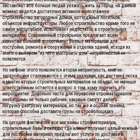
заставляет все больше людей уезжать жить за город. на данный
момент ведется достаточно активное малоэтажное
строительство загородных домов, коттеджных поселков,
объектов инфраструктуры. Любое строительство кроме того не
самое масштабное, испытывает недостаток в строительных
материалах. Современный стройрынок предлагает всем
клиентам большой ассортимент разных материалов для
постройки, ремонта и сооружений и отделки зданий, исходя из
этого с выбором "из чего выстроить дом" неприятностей не
появляется.
Но на фоне этого появляется вторая неприятность, многие
застройщики сталкиваются с этими задачами, как доставка песка
и многих вторых строительных материалов на объект. не меньше
ответственным остается и вопрос о том, кому поручить это
мероприятие. Довольно часто для перевозки стройматериалов
необходимы не только рабочие, каковые смогут делать
погрузку-разгрузку материалов, но так же и особая техника,
которая способна доставить грузы на стройплощадку.
На сегодня фактически все магазины стройматериалов,
строительные базы и склады, где клиент получает целый нужный
для постройки материал, предлагают услуги по доставке и