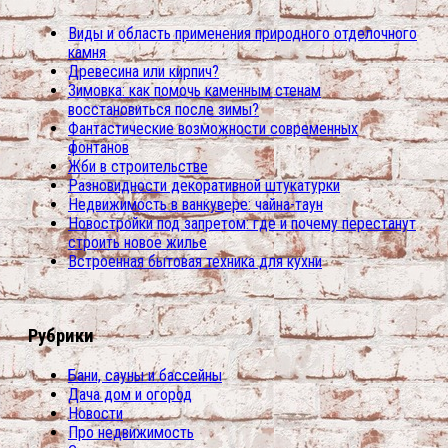
Виды и область применения природного отделочного
камня
Древесина или кирпич?
Зимовка: как помочь каменным стенам
восстановиться после зимы?
Фантастические возможности современных
фонтанов
Жби в строительстве
Разновидности декоративной штукатурки
Недвижимость в ванкувере: чайна-таун
Новостройки под запретом: где и почему перестанут
строить новое жилье
Встроенная бытовая техника для кухни
Рубрики
Бани, сауны и бассейны
Дача дом и огород
Новости
Про недвижимость