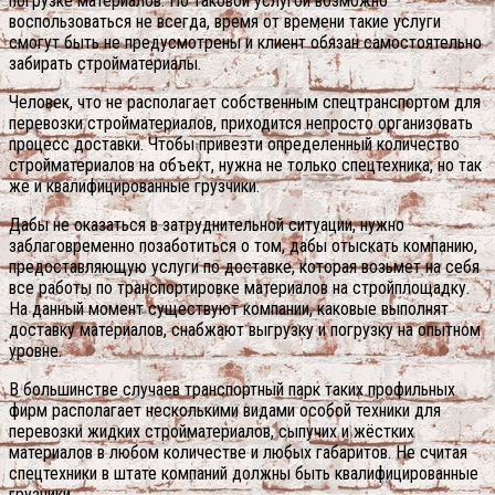
погрузке материалов. Но таковой услугой возможно
воспользоваться не всегда, время от времени такие услуги
смогут быть не предусмотрены и клиент обязан самостоятельно
забирать стройматериалы.
Человек, что не располагает собственным спецтранспортом для
перевозки стройматериалов, приходится непросто организовать
процесс доставки. Чтобы привезти определенный количество
стройматериалов на объект, нужна не только спецтехника, но так
же и квалифицированные грузчики.
Дабы не оказаться в затруднительной ситуации, нужно
заблаговременно позаботиться о том, дабы отыскать компанию,
предоставляющую услуги по доставке, которая возьмет на себя
все работы по транспортировке материалов на стройплощадку.
На данный момент существуют компании, каковые выполнят
доставку материалов, снабжают выгрузку и погрузку на опытном
уровне.
В большинстве случаев транспортный парк таких профильных
фирм располагает несколькими видами особой техники для
перевозки жидких стройматериалов, сыпучих и жёстких
материалов в любом количестве и любых габаритов. Не считая
спецтехники в штате компаний должны быть квалифицированные
грузчики.