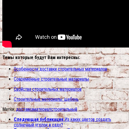
Темы которые будут Вам интересны:
Особенности доставки строительных материалов
Современные строительные материалы
Свойства строительных материалов
Строительные материалы: щебень
Метки:
доставка
материал
строительный
Следующая публикация
Из каких цветов создать
солнечный уголок в саду?