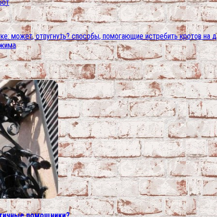
бот
стке: может, отпугнуть? способы, помогающие истребить кротов на 
тжима
ктичные помощники?