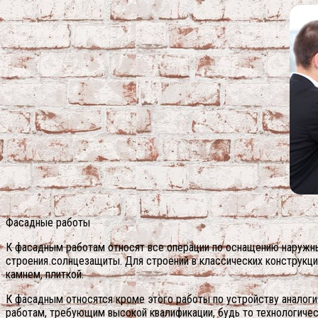
Фасадные работы
К фасадным работам относят все операции по оснащению наружны
строения солнцезащиты. Для строений в классических конструкц
камнем, плиткой.
К фасадным относятся кроме этого работы по устройству аналог
работам, требующим высокой квалификации, будь то технологиче