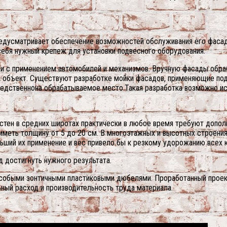
едусматривает обеспечение возможностей обслуживания его фасадо
ебя нужный крепеж для установки подвесного оборудования.
к и с применением автомобилей и механизмов. Вручную фасады об
 объект. Существуют разработке мойки фасадов, применяющие пода
едственнона обрабатываемое место.Такая разработка возможно исп
ен в средних широтах практически в любое время требуют дополни
иметь толщину от 5 до 20 см. В многоэтажных и высотных строени
льший их применение и вес привело бы к резкому удорожанию всех 
 достигнуть нужного результата.
особыми зонтичными пластиковыми дюбелями. Проработанный проект
ьный расход и производительность труда материала.