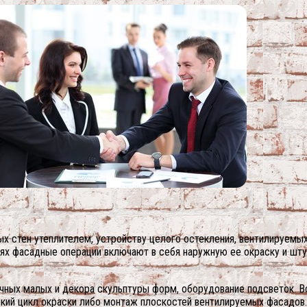
х стен утеплителем, устройству целого остекления, вентилируемы
иях фасадные операции включают в себя наружную ее окраску и шт
ичных малых и декора скульптуры форм, оборудование подсветок. 
ский цикл окраски либо монтаж плоскостей вентилируемых фасадо