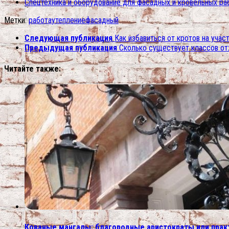
Спецтехника и оборудование для фасадных и кровельных ра
Метки:
работа
утепление
фасадный
Следующая публикация
Как избавиться от кротов на уча
Предыдущая публикация
Сколько существует классов о
Читайте также:
Кованые мангалы: благородные аристократы или пра