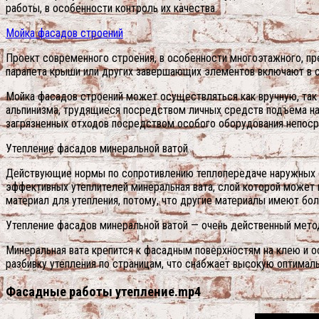
работы, в особенности контроль их качества.
Мойка фасадов строений
Проект современного строения, в особенности многоэтажного, пр
парапета крыши или других завершающих элементов включают в с
Мойка фасадов строений может осуществляться как вручную, та
альпинизма, трудящиеся посредством личных средств подъема на
загрязненных отходов посредством особого оборудования непоср
Утепление фасадов минеральной ватой
Действующие нормы по сопротивлению теплопередаче наружных ст
эффективных утеплителей минеральная вата, слой которой может 
материал для утепления, потому, что другие материалы имеют бо
Утепление фасадов минеральной ватой — очень действенный метод
Минеральная вата крепится к фасадным поверхностям на клею и 
разбивку утепления по страницам, что снабжает высокую оптимал
Фасадные работы утепление.mp4