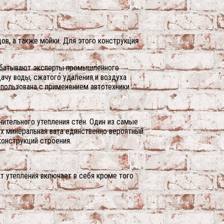
в, а также мойки. Для этого конструкция
рабатывают эксперты промышленного
чу воды, сжатого удаления и воздуха
ользована с применением автотехники.
тельного утепления стен. Один из самые
ях минеральная вата единственно вероятный
конструкций строения.
 утепления включает в себя кроме того