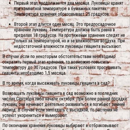
Первый этап продолжается два месяца. Луковицы хранят
при комнатной температуре в бумажных пакетах.
Температура хранения образовывает 25 градусов.
Второй этап длится один месяц. Это предпосадочное
хранение луковиц. Температура должна быть равна в
пределах 18 градусов. На протяжении хранения следят не
только за температурой, но и за влажностью воздуха. При
недостаточной влажности луковицы гиацинта высыхают.
В случае если по некоторым обстоятельствам необходимо
сократить первый этап хранения, то возможно повысить
температуру до 30 градусов. При таких условиях просушивать
гиацинты необходимо 1,5 месяца.
В то время, когда высаживать луковицы гиацинта в сад?
Возвращать луковицы гиацинта в сад возможно в последних
числах Сентября либо начале октября. При более ранней посадке
луковиц они начинают деятельно развиваться и погибают зимний
период. В случае если запоздать с высадкой, то растения не
успеют укорениться и вымерзают.
По окончании хранения луковицы выбирают и отбраковывают