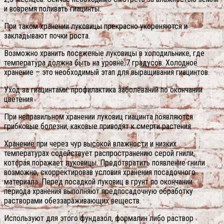
и вовремя поливать гиацинты.
При таком хранении луковицы прекрасно укореняются и
закладывают почки роста.
Возможно хранить посаженые луковицы в холодильнике, где
температура должна быть на уровне 7 градусов. Холодное
хранение – это необходимый этап для выращивания гиацинтов.
Уход за гиацинтами: профилактика заболеваний по окончании
цветения
При неправильном хранении луковиц гиацинта появляются
грибковые болезни, каковые приводят к смерти растения.
Хранение при через чур высокой влажности и низких
температурах содействует распространению серой гнили,
которая поражает луковицы. Предотвратить появление гнили
возможно, скорректировав условия хранения посадочного
материала. Перед посадкой луковиц в грунт по окончании
периода хранения выполняют предпосадочную обработку
растворами обеззараживающих веществ.
Используют для этого фундазол, формалин либо раствор