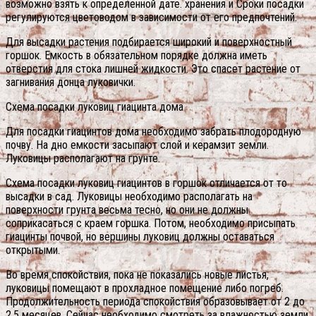
возможно взять к определенной дате. хранения и Сроки посадки
регулируются цветоводом в зависимости от его предпочтений.
Для высадки растения подбирается широкий и поверхностный
горшок. Емкость в обязательном порядке должна иметь
отверстия для стока лишней жидкости. Это спасет растение от
загнивания донца луковички.
Схема посадки луковиц гиацинта дома
Для посадки гиацинтов дома необходимо забрать плодородную
почву. На дно емкости засыпают слой и керамзит земли.
Луковицы располагают на грунте.
Схема посадки луковиц гиацинтов в горшок отличается от то
высадки в сад. Луковицы необходимо располагать на
поверхности грунта весьма тесно, но они не должны
соприкасаться с краем горшка. Потом, необходимо присыпать
гиацинты почвой, но вершины луковиц должны оставаться
открытыми.
Во время спокойствия, пока не показались новые листья,
луковицы помещают в прохладное помещение либо погреб.
Продолжительность периода спокойствия образовывает от 2 до
2,5 месяцев. Сейчас необходимо смотреть за влажностью земли