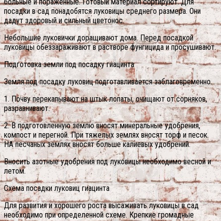
больные и пораженные. Готовый материал сортируют. Для
посадки в сад понадобятся луковицы среднего размера. Они
дадут здоровый и сильный цветонос.
Небольшие луковички доращивают дома. Перед посадкой
луковицы обеззараживают в растворе фунгицида и просушивают.
Подготовка земли под посадку гиацинта
Земля под посадку луковиц подготавливается заблаговременно.
1. Почву перекапывают на штык лопаты, очищают от сорняков,
разравнивают.
2. В подготовленную землю вносят минеральные удобрения,
компост и перегной. При тяжелых землях вносят торф и песок.
НА песчаных землях вносят больше калиевых удобрений.
Вносить азотные удобрения под луковицы необходимо весной и
летом.
Схема посадки луковиц гиацинта
Для развития и хорошего роста высаживать луковицы в сад
необходимо при определенной схеме. Крепкие громадные