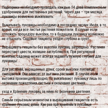
Подкормки необходимо проводить каждые 14 дней комплексным
удобрением для лиственных растений. Через два – три месяца
луковицы возможно выкапывать.
Выкапывать луковицы необходимо в последних числах Июля, в то
время, когда все листья растения пожелтели. В случае если
отложить процедуру выкопки, то в будущем луковицу возможно
не отыскать. Садовые гиацинты уходят глубоко в грунт.
Выращивать гиацинты без выкопки луковиц запрещено. Растения
перестают цвести, излишне заглубляются. При регулярной
выкопке, садовод может всегда задавать нужную глубину для
луковицы.
Для растений, выращенных дома, сроки выкопки луковицы
смещаются. Они зависят от выгонки растения. В случае если
выгонка произведена поздно, то выкапывают луковицу лишь по
окончании пожелтения листьев и окончания цветения.
уход и Хранение луковиц за ними по окончании цветения
Самым серьёзным моментом в выращивании гиацинтов есть
хранение луковиц дома. Как раз при хранении в луковице