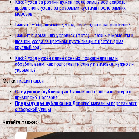
Какой уход за розами нужен после зимы? все секреты
правильного ухода за розовыми кустами после зимних
морозов
Гиацинт — выращивание, уход, пересадка и размножение
Гиацинт в домашних условиях (фото) – важные моменты и
нюансы ухода за цветком. пусть гиацинт цветёт дома
круглый год!
Какой уход нужен сливе осенью: подкармливаем и
обрабатываем. как подготовить сливу к зимовке: нужно ли
укрывать?
Метки:
гиацинт
какой
Следующая публикация
Личный опыт: новая квартира в
приморско. болгария
Предыдущая публикация
Дорогие магазины переезжают
с тверской улицы
Читайте также: