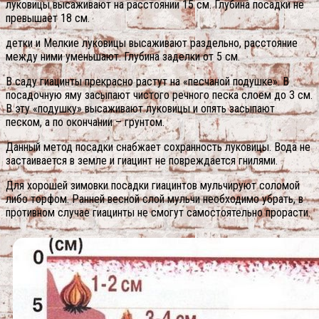
луковицы высаживают на расстоянии 15 см. Глубина посадки не
превышает 18 см.
детки и Мелкие луковицы высаживают раздельно, расстояние
между ними уменьшают. Глубина заделки от 5 см.
В саду гиацинты прекрасно растут на «песчаной подушке». В
посадочную яму засыпают чистого речного песка слоем до 3 см.
В эту «подушку» высаживают луковицы и опять засыпают
песком, а по окончании – грунтом.
Данный метод посадки снабжает сохранность луковицы. Вода не
застаивается в земле и гиацинт не повреждается гнилями.
Для хорошей зимовки посадки гиацинтов мульчируют соломой
либо торфом. Ранней весной слой мульчи необходимо убрать, в
противном случае гиацинты не смогут самостоятельно прорасти.