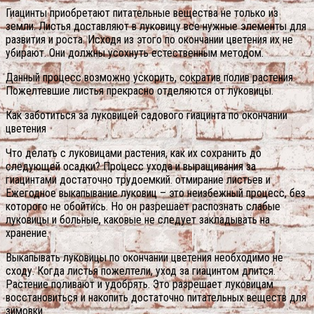
Гиацинты приобретают питательные вещества не только из
земли. Листья доставляют в луковицу все нужные элементы для
развития и роста. Исходя из этого по окончании цветения их не
убирают. Они должны усохнуть естественным методом.
Данный процесс возможно ускорить, сократив полив растения.
Пожелтевшие листья прекрасно отделяются от луковицы.
Как заботиться за луковицей садового гиацинта по окончании
цветения
Что делать с луковицами растения, как их сохранить до
следующей осадки? Процесс ухода и выращивания за
гиацинтами достаточно трудоемкий. отмирание листьев и
Ежегодное выкапывание луковиц – это неизбежный процесс, без
которого не обойтись. Но он разрешает распознать слабые
луковицы и больные, каковые не следует закладывать на
хранение.
Выкапывать луковицы по окончании цветения необходимо не
сходу. Когда листья пожелтели, уход за гиацинтом длится.
Растение поливают и удобрять. Это разрешает луковицам
восстановиться и накопить достаточно питательных веществ для
зимовки.