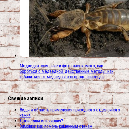
Медведка: описание и фото насекомого, как
бороться с медведкой. действенные методы: как
избавиться от медведки в огороде навсегда
Свежие записи
Виды и область применения природного отделочного
камня
Древесина или кирпич?
Зимовка: как помочь каменным стенам