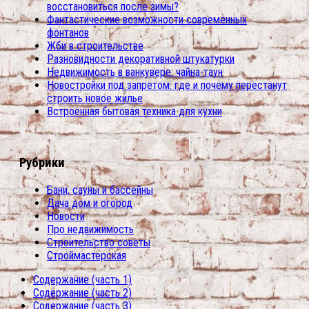
восстановиться после зимы?
Фантастические возможности современных
фонтанов
Жби в строительстве
Разновидности декоративной штукатурки
Недвижимость в ванкувере: чайна-таун
Новостройки под запретом: где и почему перестанут
строить новое жилье
Встроенная бытовая техника для кухни
Рубрики
Бани, сауны и бассейны
Дача дом и огород
Новости
Про недвижимость
Строительство советы
Строймастерская
Содержание (часть 1)
Содержание (часть 2)
Содержание (часть 3)