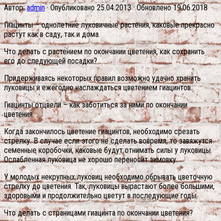
Автор:
admin
· Опубликовано
25.04.2013
· Обновлено
19.06.2018
Гиацинты – однолетние луковичные растения, каковые прекрасно
растут как в саду, так и дома.
Что делать с растением по окончании цветения, как сохранить
его до следующей посадки?
Придерживаясь некоторых правил возможно удачно хранить
луковицы и ежегодно наслаждаться цветением гиацинтов.
Гиацинты отцвели – как заботиться за ними по окончании
цветения
Когда закончилось цветение гиацинтов, необходимо срезать
стрелку. В случае если этого не сделать вовремя, то завяжутся
семенные коробочки, каковые будут отнимать силы у луковицы.
Ослабленная луковица не хорошо переносит зимовку.
У молодых некрупных луковиц необходимо обрывать цветочную
стрелку до цветения. Так, луковицы вырастают более большими,
здоровыми и продолжительно цветут в последующие годы.
Что делать с страницами гиацинта по окончании цветения?