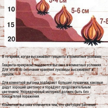
В то время, когда высаживают гиацинты в комнатных условиях
Гиацинты прекрасно поддаются выгонке в комнатных условиях.
Для этого по окончании хранения луковицы высаживают в
горшок.
Для комнатной выгонки подбирают большие луковички, каковые
дадут хороший цветонос и порадуют продолжительным
цветением. Упорядоченный материал должен быть без
показателей поражения.
Комнатная выгонка отличается тем, что цветущее растение