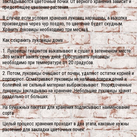
закладываются цветочные почки. От верного хранения зависит и
предстоящее цветение растения.
В случае если условия хранения луковиц нарушены, а выкопка
произведена через чур поздно, то цветение будет скудным.
Хранить луковицы необходимо три месяца.
Как сохранить луковицы дома:
1. Луковицы гиацинтов выкапывают и сушат в затененном месте.
Это может занять семь дней. Просушивать луковицы
необходимо при температуре от 20 градусов.
2. Потом, луковицы очищают от почвы, удаляют остатки корней и
сортируют. Осматривают луковицы на наличие повреждений и
болезней. не сильный материал выбраковывают. Упорядоченные
луковицы закладываю на хранение. Небольшие луковицы хранят
раздельно от больших.
На бумажных пакетах для хранения подписывают наименование
сорта.
Целый процесс хранения проходит в два этапа, каковые нужны
растению для закладки цветочных почек.