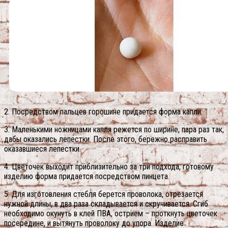
2. Посредством пальцев горошине придается форма капли.
3. Маленькими ножницами капля режется по ширине, пара раз так,
дабы оказались лепестки. После этого, бережно расправить
оказавшиеся лепестки.
4. Цветочек выходит приблизительно за три подхода, готовому
изделию форма придается посредством пинцета.
5. Для изготовления стебля берется проволока, отрезается
нужной длины, в два раза складывается и скручивается. Сгиб
необходимо окунуть в клей ПВА, острием – проткнуть цветочек
посередине, и вытянуть проволоку до упора. Изделие