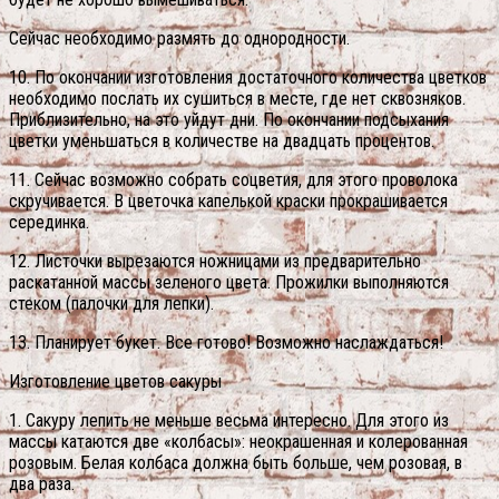
Сейчас необходимо размять до однородности.
10. По окончании изготовления достаточного количества цветков
необходимо послать их сушиться в месте, где нет сквозняков.
Приблизительно, на это уйдут дни. По окончании подсыхания
цветки уменьшаться в количестве на двадцать процентов.
11. Сейчас возможно собрать соцветия, для этого проволока
скручивается. В цветочка капелькой краски прокрашивается
серединка.
12. Листочки вырезаются ножницами из предварительно
раскатанной массы зеленого цвета. Прожилки выполняются
стеком (палочки для лепки).
13. Планирует букет. Все готово! Возможно наслаждаться!
Изготовление цветов сакуры
1. Сакуру лепить не меньше весьма интересно. Для этого из
массы катаются две «колбасы»: неокрашенная и колерованная
розовым. Белая колбаса должна быть больше, чем розовая, в
два раза.