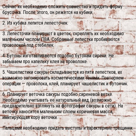
Сейчас их необходимо сложить совместно и придать форму
брусочка. После этого, он режется на кубики.
2. Из кубика лепится лепесточек.
3. Лепесточки планируют в цветок, скреплять их необходимо
маленьким числом ПВА. Собранные лепестки пробиваются
проволокой под стебелек.
4. Бутоны изготавливаются подобно бутонам сирени. Не
забываем про капельку клея на проволоке.
5. Чашелистики сакуры складываются из пяти лепестков, их
возможно затонировать косметическими тенями. Повторяем
операции — проволока, клей, планирует чашелистик и бутончик.
6. Планирует веточка сакуры подобно сиреневой ветке.
Необходимо учитывать ее натуральный вид (возможно
предварительно взглянуть на фотографии сакуры в сети). На
веточку наносится маленьким слоем коричневая масса,
имитирующая кору веточки.
Пальцами необходимо придать выступы и характерные трещинки.