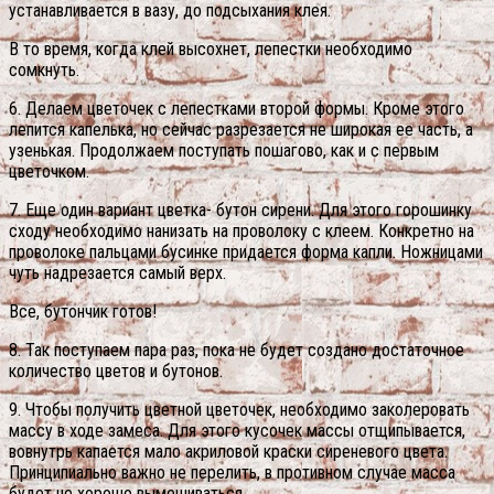
устанавливается в вазу, до подсыхания клея.
В то время, когда клей высохнет, лепестки необходимо
сомкнуть.
6. Делаем цветочек с лепестками второй формы. Кроме этого
лепится капелька, но сейчас разрезается не широкая ее часть, а
узенькая. Продолжаем поступать пошагово, как и с первым
цветочком.
7. Еще один вариант цветка- бутон сирени. Для этого горошинку
сходу необходимо нанизать на проволоку с клеем. Конкретно на
проволоке пальцами бусинке придается форма капли. Ножницами
чуть надрезается самый верх.
Все, бутончик готов!
8. Так поступаем пара раз, пока не будет создано достаточное
количество цветов и бутонов.
9. Чтобы получить цветной цветочек, необходимо заколеровать
массу в ходе замеса. Для этого кусочек массы отщипывается,
вовнутрь капается мало акриловой краски сиреневого цвета.
Принципиально важно не перелить, в противном случае масса
будет не хорошо вымешиваться.