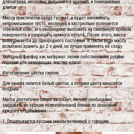
для нагрева, неспешно высыпается крахмал, и помешивание
длится.
Масса практически сходу густеет, и будет напоминать
непромешанное тесто, неспешно в кастрюльке получается
«снежный ком», его необходимо выложить на смазанную кремом
поверхность и разрешить немного остыть.
После этого, масса
вымешивается до однородного состояния. В таком виде массу
возможно хранить до 2-х дней, но лучше применять ее сходу.
Холодный фарфор как материал: лепим собственными руками
поделки для начинающих: мастер-класс
Изготовление цветка сирени:
Для начала лепится белый цветок, а оттенки цвета наносятся
позднее.
Масса достаточно скоро засыхает, потому необходимо
закрывать ее куском полиэтиленовой пленки по окончании
каждого отщипывания.
1. Отщипывается кусочек массы величиной с горошек.