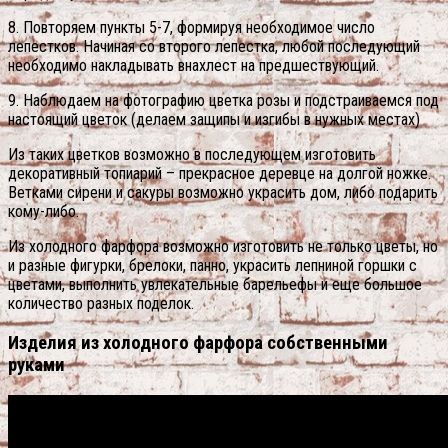
8. Повторяем пункты 5-7, формируя необходимое число
лепестков. Начиная со второго лепестка, любой последующий
необходимо накладывать внахлест на предшествующий.
9. Наблюдаем на фотографию цветка розы и подстраиваемся под
настоящий цветок (делаем защипы и изгибы в нужных местах)
Из таких цветков возможно в последующем изготовить
декоративный топиарий – прекрасное деревце на долгой ножке.
Ветками сирени и сакуры возможно украсить дом, либо подарить
кому-либо.
Из холодного фарфора возможно изготовить не только цветы, но
и разные фигурки, брелоки, панно, украсить лепниной горшки с
цветами, выполнить увлекательные барельефы и еще большое
количество разных поделок.
Изделия из холодного фарфора собственными
руками