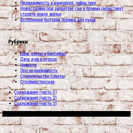
Недвижимость в ванкувере: чайна-таун
Новостройки под запретом: где и почему перестанут
строить новое жилье
Встроенная бытовая техника для кухни
Рубрики
Бани, сауны и бассейны
Дача дом и огород
Новости
Про недвижимость
Строительство советы
Строймастерская
Содержание (часть 1)
Содержание (часть 2)
Содержание (часть 3)
Сфера строительства © 2026. Все права защищены.