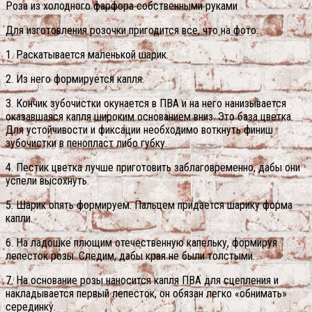
Роза из холодного фарфора собственными руками
Для изготовления розочки пригодится все, что на фото:
1. Раскатывается маленькой шарик.
2. Из него формируется капля.
3. Кончик зубочистки окунается в ПВА и на него нанизывается
оказавшаяся капля широким основанием вниз. Это база цветка.
Для устойчивости и фиксации необходимо воткнуть финиш
зубочистки в пенопласт либо губку.
4. Пестик цветка лучше приготовить заблаговременно, дабы они
успели высохнуть.
5. Шарик опять формируем. Пальцем придается шарику форма
капли.
6. На ладошке плющим отечественную капельку, формируя
лепесток розы. Следим, дабы края не были толстыми.
7. На основание розы наносится капля ПВА для сцепления и
накладывается первый лепесток, он обязан легко «обнимать»
серединку.