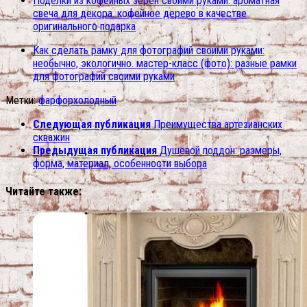
Поделки из кофейных зерен своими руками. ароматная
свеча для декора. кофейное дерево в качестве
оригинального подарка
Как сделать рамку для фотографий своими руками:
необычно, экологично. мастер-класс (фото): разные рамки
для фотографий своими руками
Метки:
фарфор
холодный
Следующая публикация
Преимущества артезианских
скважин
Предыдущая публикация
Душевой поддон: размеры,
форма, материал, особенности выбора
Читайте также: