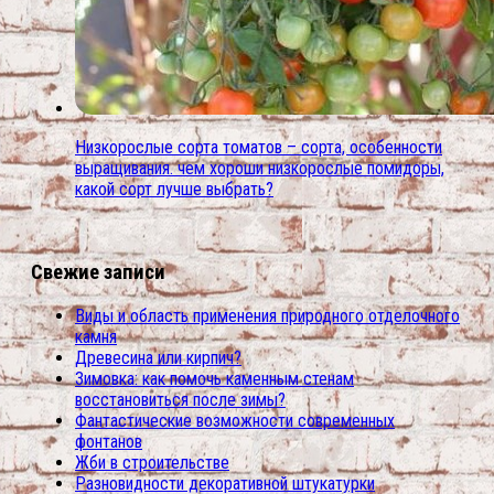
Низкорослые сорта томатов – сорта, особенности
выращивания. чем хороши низкорослые помидоры,
какой сорт лучше выбрать?
Свежие записи
Виды и область применения природного отделочного
камня
Древесина или кирпич?
Зимовка: как помочь каменным стенам
восстановиться после зимы?
Фантастические возможности современных
фонтанов
Жби в строительстве
Разновидности декоративной штукатурки