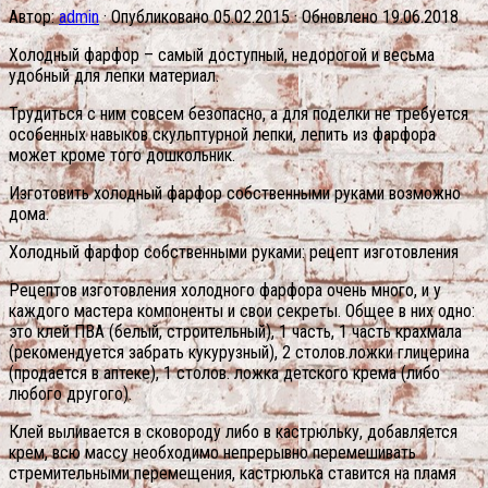
Автор:
admin
· Опубликовано
05.02.2015
· Обновлено
19.06.2018
Холодный фарфор – самый доступный, недорогой и весьма
удобный для лепки материал.
Трудиться с ним совсем безопасно, а для поделки не требуется
особенных навыков скульптурной лепки, лепить из фарфора
может кроме того дошкольник.
Изготовить холодный фарфор собственными руками возможно
дома.
Холодный фарфор собственными руками: рецепт изготовления
Рецептов изготовления холодного фарфора очень много, и у
каждого мастера компоненты и свои секреты. Общее в них одно:
это клей ПВА (белый, строительный), 1 часть, 1 часть крахмала
(рекомендуется забрать кукурузный), 2 столов.ложки глицерина
(продается в аптеке), 1 столов. ложка детского крема (либо
любого другого).
Клей выливается в сковороду либо в кастрюльку, добавляется
крем, всю массу необходимо непрерывно перемешивать
стремительными перемещения, кастрюлька ставится на пламя