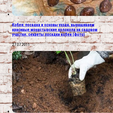
Кобея: посадка и основы ухода. выращиваем
красивые монастырские колокола на садовом
участке. секреты посадки кобеи (фото)
27.07.2011