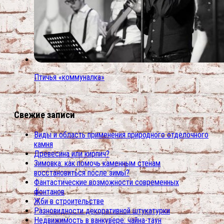
Птичья «коммуналка»
Свежие записи
Виды и область применения природного отделочного
камня
Древесина или кирпич?
Зимовка: как помочь каменным стенам
восстановиться после зимы?
Фантастические возможности современных
фонтанов
Жби в строительстве
Разновидности декоративной штукатурки
Недвижимость в ванкувере: чайна-таун