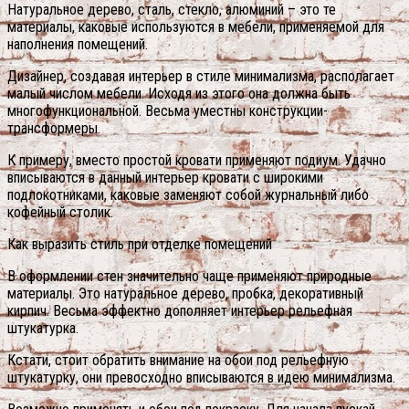
Натуральное дерево, сталь, стекло, алюминий – это те
материалы, каковые используются в мебели, применяемой для
наполнения помещений.
Дизайнер, создавая интерьер в стиле минимализма, располагает
малый числом мебели. Исходя из этого она должна быть
многофункциональной. Весьма уместны конструкции-
трансформеры.
К примеру, вместо простой кровати применяют подиум. Удачно
вписываются в данный интерьер кровати с широкими
подлокотниками, каковые заменяют собой журнальный либо
кофейный столик.
Как выразить стиль при отделке помещений
В оформлении стен значительно чаще применяют природные
материалы. Это натуральное дерево, пробка, декоративный
кирпич. Весьма эффектно дополняет интерьер рельефная
штукатурка.
Кстати, стоит обратить внимание на обои под рельефную
штукатурку, они превосходно вписываются в идею минимализма.