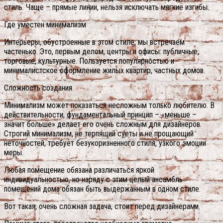
стиль. Чаще – прямые линии, нельзя исключать мягкие изгибы.
Где уместен минимализм
Интерьеры, обустроенные в этом стиле, мы встречаем
частенько. Это, первым делом, центры и офисы: публичные,
торговые, культурные. Пользуется популярностью и
минималистское оформление жилых квартир, частных домов.
Сложность создания
Минимализм может показаться несложным только любителю. В
действительности, фундаментальный принцип – «меньше –
значит больше» делает его очень сложным для дизайнеров.
Строгий минимализм, не терпящий суеты и не прощающий
неточностей, требует безукоризненного стиля, узкого эмоции
меры.
Любая помещение обязана различаться яркой
индивидуальностью, но наряду с этим целый ансамбль
помещений дома обязан быть выдержанным в одном стиле.
Вот такая, очень сложная задача, стоит перед дизайнерами.