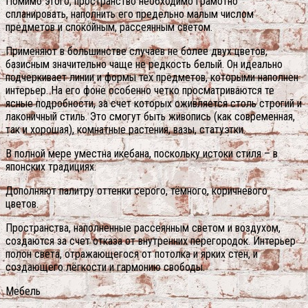
Помимо этого, пространство необходимо грамотно
спланировать, наполнить его предельно малым числом
предметов и спокойным, рассеянным светом.
Применяют в большинстве случаев не более двух цветов,
базисным значительно чаще не редкость белый. Он идеально
подчеркивает линии и формы тех предметов, которыми наполнен
интерьер. На его фоне особенно четко просматриваются те
ясные подробности, за счет которых оживляется столь строгий и
лаконичный стиль. Это смогут быть живопись (как современная,
так и хорошая), комнатные растения, вазы, статуэтки.
В полной мере уместна икебана, поскольку истоки стиля – в
японских традициях.
Дополняют палитру оттенки серого, тёмного, коричневого
цветов.
Пространства, наполненные рассеянным светом и воздухом,
создаются за счет отказа от внутренних перегородок. Интерьер
полон света, отражающегося от потолка и ярких стен, и
создающего лёгкости и гармонию свободы.
Мебель