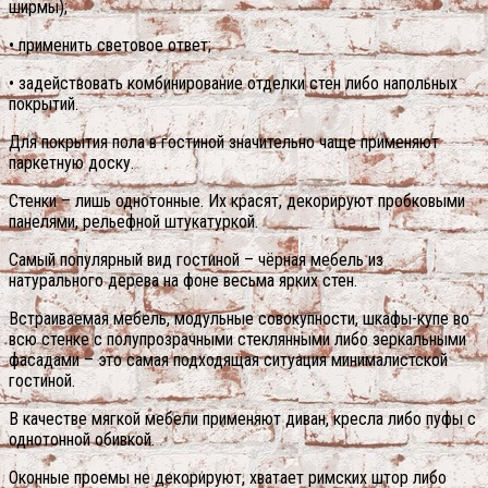
ширмы);
• применить световое ответ;
• задействовать комбинирование отделки стен либо напольных
покрытий.
Для покрытия пола в гостиной значительно чаще применяют
паркетную доску.
Стенки – лишь однотонные. Их красят, декорируют пробковыми
панелями, рельефной штукатуркой.
Самый популярный вид гостиной – чёрная мебель из
натурального дерева на фоне весьма ярких стен.
Встраиваемая мебель, модульные совокупности, шкафы-купе во
всю стенке с полупрозрачными стеклянными либо зеркальными
фасадами – это самая подходящая ситуация минималистской
гостиной.
В качестве мягкой мебели применяют диван, кресла либо пуфы с
однотонной обивкой.
Оконные проемы не декорируют, хватает римских штор либо