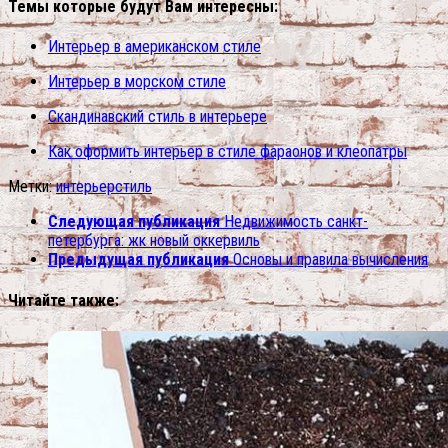
Темы которые будут Вам интересны:
Интерьер в американском стиле
Интерьер в морском стиле
Скандинавский стиль в интерьере
Как оформить интерьер в стиле фараонов и клеопатры
Метки:
интерьер
стиль
Следующая публикация
Недвижимость санкт-
петербурга: жк новый оккервиль
Предыдущая публикация
Основы и правила вычисления
Читайте также: