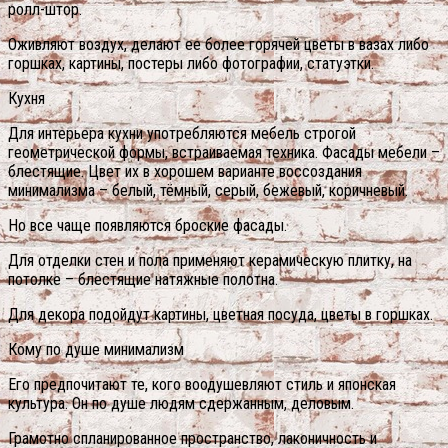
ролл-штор.
Оживляют воздух, делают ее более горячей цветы в вазах либо
горшках, картины, постеры либо фотографии, статуэтки.
Кухня
Для интерьера кухни употребляются мебель строгой
геометрической формы, встраиваемая техника. Фасады мебели –
блестящие. Цвет их в хорошем варианте воссоздания
минимализма – белый, тёмный, серый, бежевый, коричневый.
Но все чаще появляются броские фасады.
Для отделки стен и пола применяют керамическую плитку, на
потолке – блестящие натяжные полотна.
Для декора подойдут картины, цветная посуда, цветы в горшках.
Кому по душе минимализм
Его предпочитают те, кого воодушевляют стиль и японская
культура. Он по душе людям сдержанным, деловым.
Грамотно спланированное пространство, лаконичность и