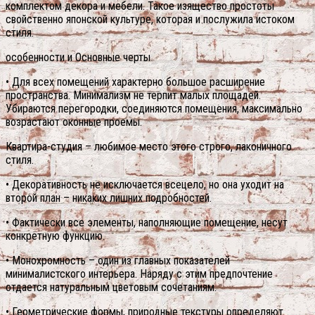
комплектом декора и мебели. Такое изящество простоты
свойственно японской культуре, которая и послужила истоком
стиля.
особенности и Основные черты
• Для всех помещений характерно большое расширение
пространства. Минимализм не терпит малых площадей.
Убираются перегородки, cоединяются помещения, максимально
возрастают оконные проемы.
Квартира-студия – любимое место этого строго, лаконичного
стиля.
• Декоративность не исключается всецело, но она уходит на
второй план – никаких лишних подробностей.
• Фактически все элементы, наполняющие помещение, несут
конкретную функцию.
• Монохромность – один из главных показателей
минималистского интерьера. Наряду с этим предпочтение
отдается натуральным цветовым сочетаниям.
• Геометрические формы, природные текстуры определяют