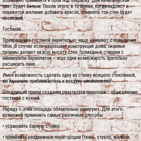
Возможно применять и обои под покраску. Для начала пускай
цвет будет белым. После этого, в то время, когда надоест и
покажется желание добавить красок, поменять тон стен будет
несложно.
Гостиная
Превращение гостиной значительно чаще начинают с повышения
окон. В случае если разрешает конструкция дома, оконные
проемы делают на всю высоту стен. Громадные створки с
минимумом переплетов – еще одна возможность зрительно
расширить окна.
Имея возможность сделать одну из стенку всецело стеклянной,
вы идеально приближаетесь к воздуху минимализма.
Следующий прием создания результата простора – объединение
гостиной с кухней.
Наряду с этим площадь обязательно зонируют. Для этого
возможно применить самые различные способы:
• установить барную стойку;
• применять раздвижные перегородки (ткань, стекло, жалюзи,