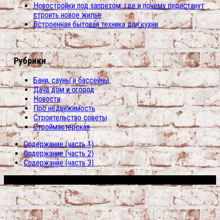
Новостройки под запретом: где и почему перестанут
строить новое жилье
Встроенная бытовая техника для кухни
Рубрики
Бани, сауны и бассейны
Дача дом и огород
Новости
Про недвижимость
Строительство советы
Строймастерская
Содержание (часть 1)
Содержание (часть 2)
Содержание (часть 3)
Сфера строительства © 2026. Все права защищены.