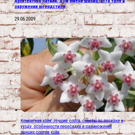
Архитектура латвии: дом имени шахматиста таля в
окружении югендстиля
29.06.2009
Комнатная хойя: лучшие сорта, советы по посадке и
уходу. особенности пересадки и размножения
лучших сортов хойи