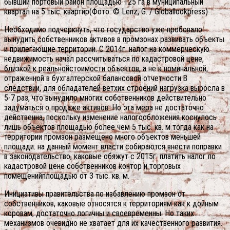
бывший портовый район площадью 125 га в муниципальный
квартал на 5 тыс. квартир(Фото: © Lenz, G. / Globallookpress)
Необходимо подчеркнуть, что государство уже пробовало
вынудить собственников активов в промзонах развивать объекты
и прилегающие территории. С 2014г. налог на коммерческую
недвижимость начал рассчитываться по кадастровой цене,
близкой к реальнойстоимости объектов, а не к номинальной,
отраженной в бухгалтерской балансовой отчетности.В
следствии, для обладателей ветхих строений нагрузка выросла в
5-7 раз, что вынудило многих собственников действительно
задуматься о продаже активов. Но эта мера не достаточно
действенна, поскольку изменение налогообложения коснулось
лишь объектов площадью более чем 5 тыс. кв. м тогда как на
территории промзон размещено много объектов меньшей
площади. на данный момент власти собираются внести поправки
в законодательство, каковые обяжут с 2015г. платить налог по
кадастровой цене собственников контор и торговых
помещенийплощадью от 3 тыс. кв. м.
Инициативы правительства по избавлению промзон от
собственников, каковые относятся к территориям как к дойным
коровам, достаточно логичны и своевременны. Но таких
механизмов очевидно не хватает для их качественного развития.