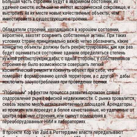
Большая часть строений будут в аварийном состоянии, их
удачнее снести, если они не имеют исторической сокровище, и
выстроить на их месте новые качественные объекты, чем
инвестировать в существующие строения.
Обладатели строений, находящихся в хорошем состоянии,
вероятнее, захотят сохранить собственные активы. При таких
условиях стране принципиально важно четко обозначить, какие
конкретно объекты должны быть реконструированы, как как раз
будет оцениваться состояние зданияи определяться степень
нужной реконструкции,дабы, с одной стороны, у собственников
строения не было возможности совершить легкий
косметический ремонт и покинуть объект при себе, что
помешает формированию целой территории, а с другой — дабы
исключить злоупотребления при проведении оценки.
"Побочным" эффектом процесса развития промзон станет
оздоровление рынка офисной недвижимости. С рынка провалится
сквозь землю много низкокачественных площадей. Арендаторы
из промзон или переедут в более качественные, но удаленные от
центра офисные строения, или снимут помещения в
переоборудованных НИИ и лабораториях.
В проекте Kop van Zuid в Роттердаме власти передалывают