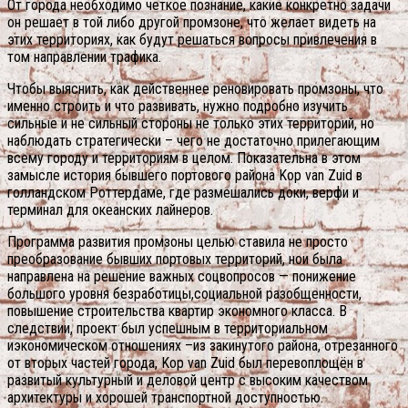
От города необходимо четкое познание, какие конкретно задачи
он решает в той либо другой промзоне, что желает видеть на
этих территориях, как будут решаться вопросы привлечения в
том направлении трафика.
Чтобы выяснить, как действеннее реновировать промзоны, что
именно строить и что развивать, нужно подробно изучить
сильные и не сильный стороны не только этих территорий, но
наблюдать стратегически – чего не достаточно прилегающим
всему городу и территориям в целом. Показательна в этом
замысле история бывшего портового района Kop van Zuid в
голландском Роттердаме, где размешались доки, верфи и
терминал для океанских лайнеров.
Программа развития промзоны целью ставила не просто
преобразование бывших портовых территорий, нои была
направлена на решение важных соцвопросов — понижение
большого уровня безработицы,социальной разобщенности,
повышение строительства квартир экономного класса. В
следствии, проект был успешным в территориальном
иэкономическом отношениях –из закинутого района, отрезанного
от вторых частей города, Kop van Zuid был перевоплощён в
развитый культурный и деловой центр с высоким качеством
архитектуры и хорошей транспортной доступностью.