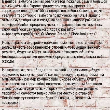
В центре Гамбурга сейчас реализуется, пожалуй, самый большой
и амбициозный в Европе градостроительный проект. На
территории площадью155 га создается район «Хафенсити», что
увеличит территорию Гамбурга практически на 40%. Наряду с
этим речь заходит не о создании большого жилого района на
периферии либо города-спутника, а о расширении исторически
сложившегося центрального ядра с развитой
инфраструктурой(Фото: © Marcus Brandt / Globallookpress)
Новые правила застройки промзон поменяют расстановку сил.
Большая часть собственников строений, требующих важного
ремонта, будут не могут заниматься развитием объектов
благодаря отсутствия денежных средств, опытного опыта либо
жажды.
Но не пологаю, что обладатели таковой недвижимости будут
нормально ожидать, пока объекты перейдут стране в обмен на
минимальный размер компенсаций. Скорее объекты будут
выставленына торги заблаговременно и выкуплены большими
инвесторами, в замыслах которых — комплексное развитие
территорий самостоятельно либо совместно с страной.
Сокровище тут скорее воображает почва, нежели сами
постройки.