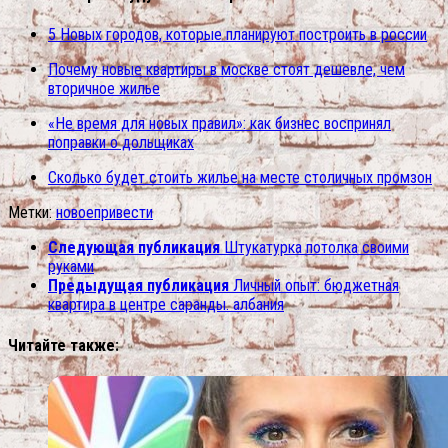
5 Новых городов, которые планируют построить в россии
Почему новые квартиры в москве стоят дешевле, чем
вторичное жилье
«Не время для новых правил»: как бизнес воспринял
поправки о дольщиках
Сколько будет стоить жилье на месте столичных промзон
Метки:
новое
привести
Следующая публикация
Штукатурка потолка своими
руками
Предыдущая публикация
Личный опыт: бюджетная
квартира в центре саранды. албания
Читайте также: