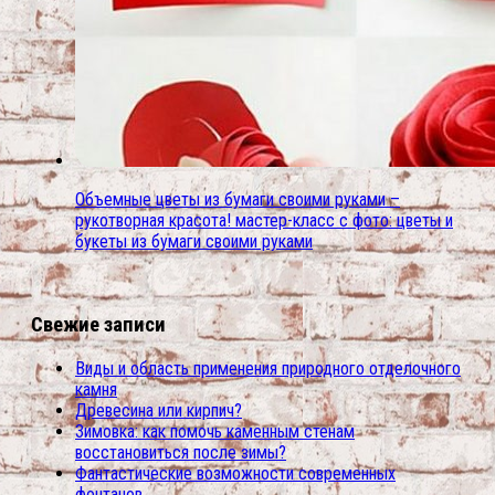
Объемные цветы из бумаги своими руками –
рукотворная красота! мастер-класс с фото: цветы и
букеты из бумаги своими руками
Свежие записи
Виды и область применения природного отделочного
камня
Древесина или кирпич?
Зимовка: как помочь каменным стенам
восстановиться после зимы?
Фантастические возможности современных
фонтанов