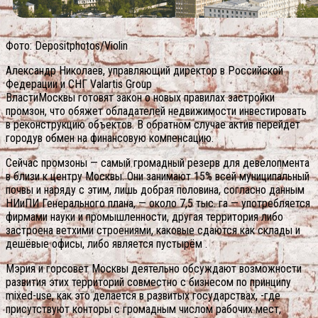
Фото: Depositphotos/Violin
Александр Николаев, управляющий директор в Российской
Федерации и СНГ Valartis Group
ВластиМосквы готовят закон о новых правилах застройки
промзон, что обяжет обладателей недвижимости инвестировать
в реконструкцию объектов. В обратном случае актив перейдет
городув обмен на финансовую компенсацию.
Сейчас промзоны — самый громадный резерв для девелопмента
в близи к центру Москвы. Они занимают 15% всей муниципальный
почвы и наряду с этим, лишь добрая половина, согласно данным
НИиПИ Генерального плана, — около 7,5 тыс. га — употребляется
фирмами науки и промышленности, другая территория либо
застроена ветхими строениями, каковые сдаются как склады и
дешёвые офисы, либо является пустырём .
Мэрия и горсовет Москвы деятельно обсуждают возможности
развития этих территорий совместно с бизнесом по принципу
mixed-use, как это делается в развитых государствах, -где
присутствуют конторы с громадным числом рабочих мест,