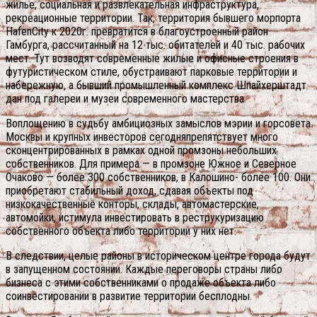
жилье, социальная и развлекательная инфраструктура,
рекреационные территории.
Так, территория бывшего морпорта
HafenCity к 2020г. превратится в благоустроенный район
Гамбурга, рассчитанный на 12 тыс. обитателей и 40 тыс. рабочих
мест. Тут возводят современные жилые и офисные строения в
футуристическом стиле, обустраивают парковые территории и
набережную, а бывший промышленный комплекс Шпайхерштадт
дан под галереи и музеи современного мастерства.
Воплощению в судьбу амбициозных замыслов мэрии и горсовета
Москвы и крупных инвесторов сегодняпрепятствует много
сконцентрированных в рамках одной промзоны небольших
собственников. Для примера — в промзоне Южное и Северное
Очаково — более 300 собственников, в Калошино- более 100. Они
приобретают стабильный доход, сдавая объекты под
низкокачественные конторы, склады, автомастерские,
автомойки, истимула инвестировать в реструкуризацию
собственного объекта либо территории у них нет.
В следствии, целые районы в историческом центре города будут
в запущенном состоянии. Каждые переговоры страны либо
бизнеса с этими собственниками о продаже объекта либо
соинвестировании в развитие территории бесплодны.