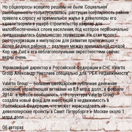
Но соцвопросы всецело решены не были. Социальная
разобщенность толькоусилилась: растущая популярность района
привела к спросу на премиальное жилье и девелоперы его
удовлетворяли в ущерб строительству квартир для
малообеспеченных слоев населения, под которое первоначально
предназначалась большинство территории. Не стал проект
реструкуризации и импульсом для развития прилегающих —
более бедных районов — различия между премиальной средой
Kop van Zuid и его неблагополучными окрестностями сейчас
видны очень.
Управляющий директор в Российской Федерации и СНГ Valartis
Group Александр Николаев специально для "РБК-Недвижимости"
Valartis Group — большая швейцарская публичная денежная
компания, управляющая активами на 8,8 млрд долл.; в феврале
2014г. в прессе сообщалось, что структура Valartis Group
создала новый фонд для инвестиций в недвижимость в
Российской Федерации, что может израсходовать на
девелоперские проекты в Санкт Петербурге и-Москве около 1
млрд долл.
Об авторах