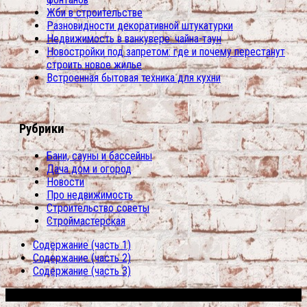
Жби в строительстве
Разновидности декоративной штукатурки
Недвижимость в ванкувере: чайна-таун
Новостройки под запретом: где и почему перестанут
строить новое жилье
Встроенная бытовая техника для кухни
Рубрики
Бани, сауны и бассейны
Дача дом и огород
Новости
Про недвижимость
Строительство советы
Строймастерская
Содержание (часть 1)
Содержание (часть 2)
Содержание (часть 3)
Сфера строительства © 2026. Все права защищены.