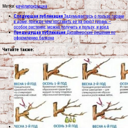
Метки:
качели
покрышка
Следующая публикация
Задумываетесь о пользе герани
в доме, прежде чем поставить ее на окно? герань –
особое растение, можно получить и пользу, и вред
Предыдущая публикация
Дизайнерские решения по
оформлению балкона
Читайте также: