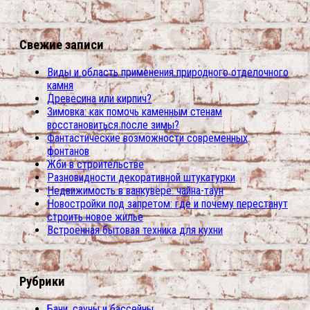
Свежие записи
Виды и область применения природного отделочного
камня
Древесина или кирпич?
Зимовка: как помочь каменным стенам
восстановиться после зимы?
Фантастические возможности современных
фонтанов
Жби в строительстве
Разновидности декоративной штукатурки
Недвижимость в ванкувере: чайна-таун
Новостройки под запретом: где и почему перестанут
строить новое жилье
Встроенная бытовая техника для кухни
Рубрики
Бани, сауны и бассейны