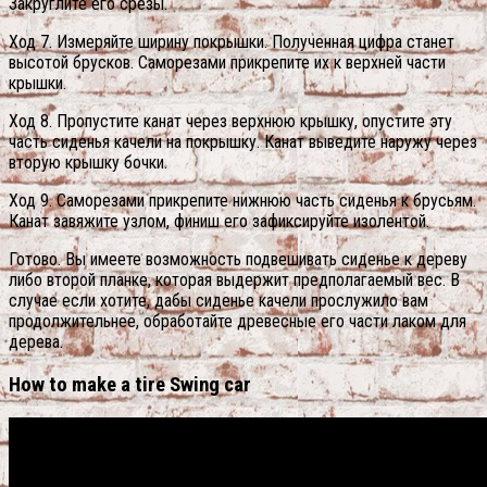
Закруглите его срезы.
Ход 7. Измеряйте ширину покрышки.
Полученная цифра станет
высотой брусков. Саморезами прикрепите их к верхней части
крышки.
Ход 8. Пропустите канат через верхнюю крышку, опустите эту
часть сиденья качели на покрышку. Канат выведите наружу через
вторую крышку бочки.
Ход 9. Саморезами прикрепите нижнюю часть сиденья к брусьям.
Канат завяжите узлом, финиш его зафиксируйте изолентой.
Готово. Вы имеете возможность подвешивать сиденье к дереву
либо второй планке, которая выдержит предполагаемый вес. В
случае если хотите, дабы сиденье качели прослужило вам
продолжительнее, обработайте древесные его части лаком для
дерева.
How to make a tire Swing car