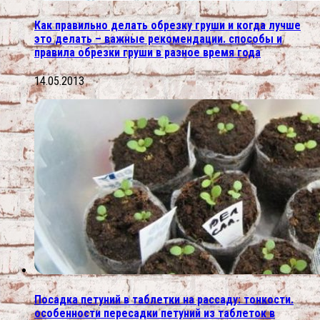
Как правильно делать обрезку груши и когда лучше
это делать – важные рекомендации. способы и
правила обрезки груши в разное время года
14.05.2013
Посадка петуний в таблетки на рассаду: тонкости.
особенности пересадки петуний из таблеток в