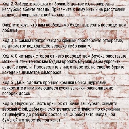
Ход 2. Заберите крышки от бочки. В центре их, поочередно,
неглубоко вбейте гвоздь. Привяжите к нему нить и на расстоянии
радиуса прикрепите к ней карандаш.
Очертите круг, что вам необходимо будет вырезать посредством
лобзика.
Ход 3. В самом центре каждой крышки просверлите отверстие,
по диаметру подходящее веревке либо канату.
Ход 4. С четырех сторон от него посредством бруска расставьте
метки. В этих точках мы будем крепить бруски, дабы укрепить
сиденье качели. Просверлите в них отверстия, но сверло берите
исходя из диаметра саморезов.
Ход 5. Дабы сделать прочнее крышки бочки, шурупами
прикрутите к ним имеющиеся куски вагонки, располагая их
поперек досок.
Ход 6. Наружную часть крышек от бочки зашкурьте. Снимите
верхний слой, дабы она смотрелась эстетично, и по окончании
отшлифуйте до ровного состояния. Обработайте наждачной
бумагой и отверстие под канат.