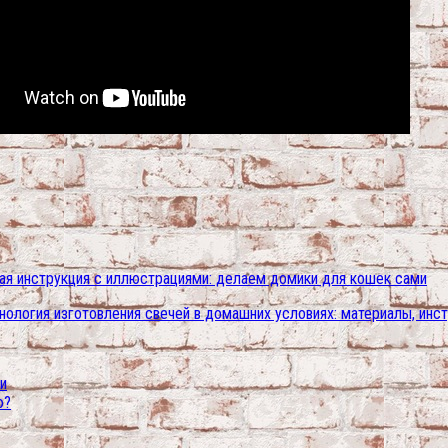
вая инструкция с иллюстрациями: делаем домики для кошек сами
нология изготовления свечей в домашних условиях: материалы, инс
и
ю?