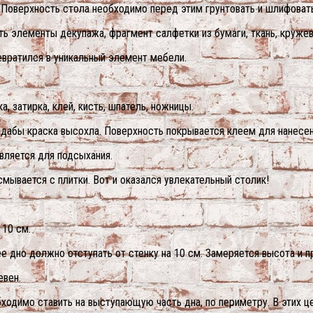
 Поверхность стола необходимо перед этим грунтовать и шлифовать
ть элементы декупажа, фрагмент салфетки из бумаги, ткань, кружев
вратился в уникальный элемент мебели.
, затирка, клей, кисть, шпатель, ножницы.
 дабы краска высохла. Поверхность покрывается клеем для нанесен
вляется для подсыхания.
мывается с плитки. Вот и оказался увлекательный столик!
 10 см.
 дно должно отступать от стенку на 10 см. Замеряется высота и п
евен.
ходимо ставить на выступающую часть дна, по периметру. В этих ц