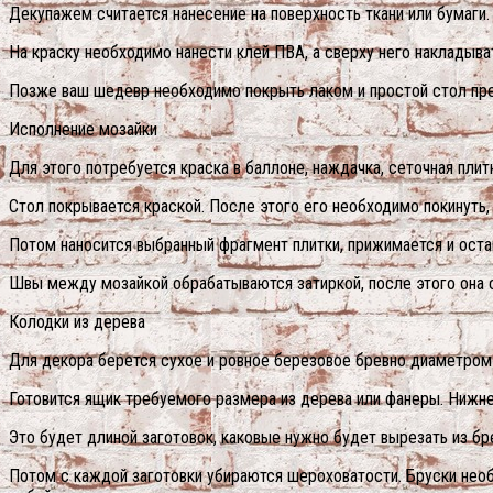
Декупажем считается нанесение на поверхность ткани или бумаги.
На краску необходимо нанести клей ПВА, а сверху него накладыва
Позже ваш шедевр необходимо покрыть лаком и простой стол пре
Исполнение мозайки
Для этого потребуется краска в баллоне, наждачка, сеточная плитка
Стол покрывается краской. После этого его необходимо покинуть,
Потом наносится выбранный фрагмент плитки, прижимается и оста
Швы между мозайкой обрабатываются затиркой, после этого она с
Колодки из дерева
Для декора берется сухое и ровное березовое бревно диаметром
Готовится ящик требуемого размера из дерева или фанеры. Нижнее
Это будет длиной заготовок, каковые нужно будет вырезать из бр
Потом с каждой заготовки убираются шероховатости. Бруски необ