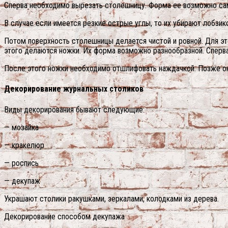
Сперва необходимо вырезать столешницу.
Форма ее возможно само
В случае если имеется резкие острые углы, то их убирают лобзи
Потом поверхность столешницы делается чистой и ровной. Для э
этого делаются ножки. Их форма возможно разнообразной. Сперв
После этого ножки необходимо отшлифовать наждачкой. Позже они
Декорирование журнальных столиков
Виды декорирования бывают следующие:
— мозайка
— кракелюр
— роспись
— декупаж
Украшают столики ракушками, зеркалами, колодками из дерева.
Декорирование способом декупажа