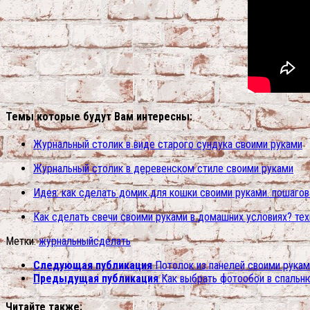
Темы которые будут Вам интересны:
Журнальный столик в виде старого сундука своими руками
Журнальный столик в деревенском стиле своими руками
Идея: как сделать домик для кошки своими руками. пошаго
Как сделать свечи своими руками в домашних условиях? тех
Метки:
журнальный
сделать
Следующая публикация
Потолок из панелей своими рукам
Предыдущая публикация
Как выбрать фотообои в спальн
Читайте также: