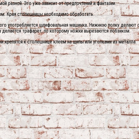
й разной. Это уже зависит от предпочтений и фантазии.
ком. Края столешницы необходимо обработать.
того употребляется шлифовальная машинка. Нижнюю полку делают 
а делается трафарет, по которому ножки вырезаются лобзиком.
 крепятся к столешнице клеем на шипы или уголками из металла.