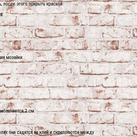
, после этого покрыть краской.
а.
ия мозайки.
рибавляется 2 см.
елях они садятся на клей и скрепляются между