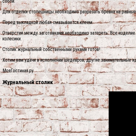
собой.
Для отделки столешницы необходимо разрезать бревна на равные 
Перед выкладкой любая смазывается клеем.
Отверстия между заготовками необходимо затереть. Все изделие 
колесики.
Столик журнальный собственными руками готов!
Хотим вам удачи в исполнении шедевров, другие занимательные ид
МояГостиная.ру
Журнальный столик