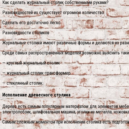
Как сделать журнальный столик собственными руками?
Разновидностей их существует огромное количество.
Сделать его достаточно легко.
Разновидности столиков
Журнальные столики имеют различные формы и делаются из разн
Среди самых распространенных моделей возможно выяснить таки
— круглый журнальный столик
— журнальный столик-трансформер
— стеклянный столик.
Исполнение древесного столика
Дерево есть самым популярным материалом для элементов мебели
электролобзик, шлифовальная машина, уголки из металла, ножовка
Самым сложным моментом при исполнении столика есть подготовк