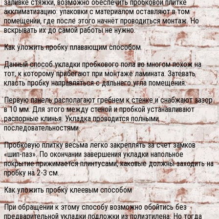
заливке стяжки, возможно обеспечить пробковой плитке
акклиматизацию: упаковки с материалом оставляют в том
помещении, где после этого начнёт проводиться монтаж. Но
вскрывать их до самой работы не нужно.
Как уложить пробку плавающим способом
Данный способ укладки пробкового пола во многом похож на
тот, к которому прибегают при монтаже ламината. Затевать
класть пробку направляться с дальнего угла помещения.
Первую панель располагают гребнем к стенке и снабжают зазор
в 10 мм. Для этого между стеной и пробкой устанавливают
распорные клинья. Укладка проводится полными
последовательностями.
Пробковую плитку весьма легко закреплять за счет замков
«шип-паз». По окончании завершения укладки напольное
покрытие прижимается плинтусами, каковые должны заходить на
пробку на 2-3 см.
Как уложить пробку клеевым способом
При обращении к этому способу возможно обойтись без
предварительной укладки подложки из полиэтилена. Но тогда