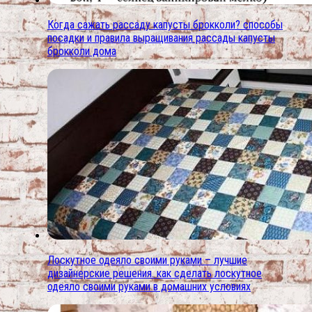
Когда сажать рассаду капусты брокколи? способы
посадки и правила выращивания рассады капусты
брокколи дома
Лоскутное одеяло своими руками – лучшие
дизайнерские решения. как сделать лоскутное
одеяло своими руками в домашних условиях