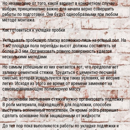
Но независимо от того, какой вариант в конкретном случае
выбран, принципиально важно для начала верно совершить
работы по подготовке. Они будут однообразными при любом
методе монтажа.
Как готовиться к укладке пробки
Укладывать пробковую плитку возможно лишь на ровный пол. На
1 м2 площади пола перепады высот должны составлять не
более 2-3 мм. Организовать ровную поверхность удается
несколькими методами.
Но самым успешным из них считается тот, что предполагает
заливку цементной стяжки. Трудиться с цементно-песчаной
смесью, которая используется при таких условиях, не весьма
легко. Исходя из этого ее время от времени заменяют на
самовыравнивающую полимерную массу.
По окончании застывания стяжки нужно организовать подложку.
В роли материала, подходящего для подложки, способен
выступить вспененный полиэтилен. Он кроме этого разрешит
сделать основание пола защищенным от жидкости.
До тех пор пока выполняются работы по укладке подложки и