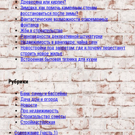
Древесина или кирпич?
Зимовка: как помочь каменным стенам
восстановиться после зимы?
Фантастические возможности современных
фонтанов
Жби в строительстве
Разновидности декоративной штукатурки
Недвижимость в ванкувере: чайна-таун
Новостройки под запретом: где и почему перестанут
строить новое жилье
Встроенная бытовая техника для кухни
Рубрики
Бани, сауны и бассейны
Дача дом и огород
Новости
Про недвижимость
Строительство советы
Строймастерская
Содержание (часть 1)