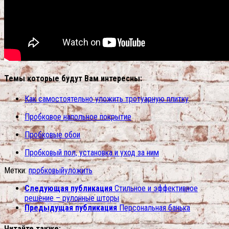
Темы которые будут Вам интересны:
Как самостоятельно уложить тротуарную плитку
Пробковое напольное покрытие
Пробковые обои
Пробковый пол, установка и уход за ним
Метки:
пробковый
уложить
Следующая публикация
Стильное и эффективное
решение – рулонные шторы
Предыдущая публикация
Персональная банька
Читайте также: