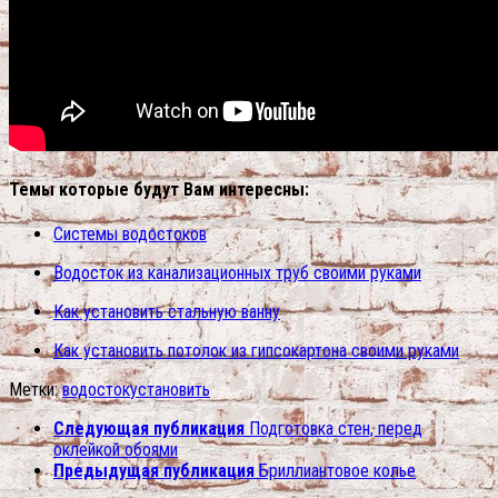
Темы которые будут Вам интересны:
Системы водостоков
Водосток из канализационных труб своими руками
Как установить стальную ванну
Как установить потолок из гипсокартона своими руками
Метки:
водосток
установить
Следующая публикация
Подготовка стен, перед
оклейкой обоями
Предыдущая публикация
Бриллиантовое колье