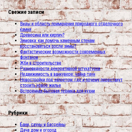
Свежие записи
Виды и область применения природного отделочного
камня
Древесина или кирпич?
Зимовка: как помочь каменным стенам
восстановиться после зимы?
Фантастические возможности современных
фонтанов
Жби в строительстве
Разновидности декоративной штукатурки
Недвижимость в ванкувере: чайна-таун
Новостройки под запретом: где и почему перестанут
строить новое жилье
Встроенная бытовая техника для кухни
Рубрики
Бани, сауны и бассейны
Дача дом и огород