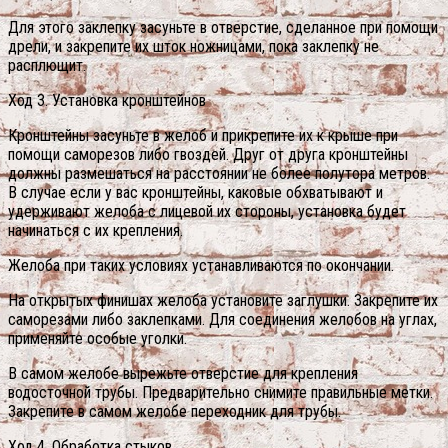
Для этого заклепку засуньте в отверстие, сделанное при помощи
дрели, и закрепите их шток ножницами, пока заклепку не
расплющит.
Ход 3. Установка кронштейнов
Кронштейны засуньте в желоб и прикрепите их к крыше при
помощи саморезов либо гвоздей. Друг от друга кронштейны
должны размешаться на расстоянии не более полутора метров.
В случае если у вас кронштейны, каковые обхватывают и
удерживают желоба с лицевой их стороны, установка будет
начинаться с их крепления.
Желоба при таких условиях устанавливаются по окончании.
На открытых финишах желоба установите заглушки. Закрепите их
саморезами либо заклепками. Для соединения желобов на углах,
применяйте особые уголки.
В самом желобе вырежьте отверстие для крепления
водосточной трубы. Предварительно снимите правильные метки.
Закрепите в самом желобе переходник для трубы.
Ход 4. Обработка стыков