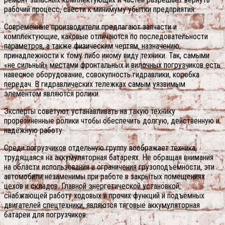
рабочий процесс, свести к минимуму убытки предприятия.
Современные производители предлагают запчасти и
комплектующие, каковые отличаются по последовательности
параметров, а также физическим чертям, назначению,
принадлежности к тому либо иному виду техники. Так, самыми
«не сильный» местами фронтальных и вилочных погрузчиков есть
навесное оборудование, совокупность гидравлики, коробка
передач. В гидравлических тележках самым уязвимым
элементом являются ролики.
Эксперты советуют устанавливать на такую технику
прорезиненные ролики чтобы обеспечить долгую, действенную и
надёжную работу.
Среди погрузчиков отдельную группу воображает техника,
трудящаяся на аккумуляторная батареях. Не обращая внимания
на области использования и ограничения грузоподъёмности, эти
автомобили незаменимы при работе в закрытых помещениях
цехов и складов. Главной энергетической установкой,
снабжающей работу ходовых и прочих функций и подъёмных
двигателей спецтехники, являются тяговые аккумуляторная
батареи для погрузчиков.