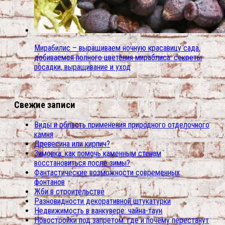
Мирабилис – выращиваем ночную красавицу сада.
добиваемся полного цветения мираблиса: секреты
посадки, выращивание и уход
Свежие записи
Виды и область применения природного отделочного
камня
Древесина или кирпич?
Зимовка: как помочь каменным стенам
восстановиться после зимы?
Фантастические возможности современных
фонтанов
Жби в строительстве
Разновидности декоративной штукатурки
Недвижимость в ванкувере: чайна-таун
Новостройки под запретом: где и почему перестанут