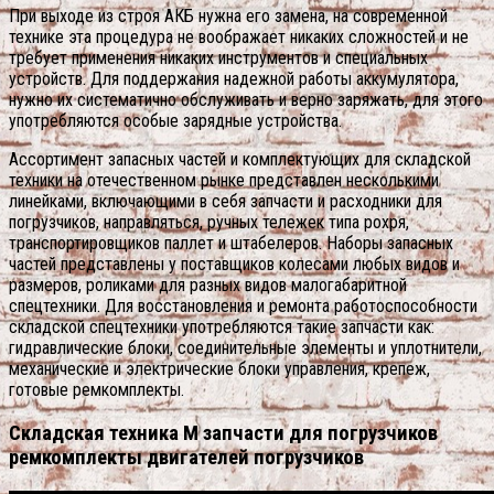
При выходе из строя АКБ нужна его замена, на современной
технике эта процедура не воображает никаких сложностей и не
требует применения никаких инструментов и специальных
устройств. Для поддержания надежной работы аккумулятора,
нужно их систематично обслуживать и верно заряжать, для этого
употребляются особые зарядные устройства.
Ассортимент запасных частей и комплектующих для складской
техники на отечественном рынке представлен несколькими
линейками, включающими в себя запчасти и расходники для
погрузчиков, направляться, ручных тележек типа рохря,
транспортировщиков паллет и штабелеров. Наборы запасных
частей представлены у поставщиков колесами любых видов и
размеров, роликами для разных видов малогабаритной
спецтехники. Для восстановления и ремонта работоспособности
складской спецтехники употребляются такие запчасти как:
гидравлические блоки, соединительные элементы и уплотнители,
механические и электрические блоки управления, крепеж,
готовые ремкомплекты.
Складская техника М запчасти для погрузчиков
ремкомплекты двигателей погрузчиков