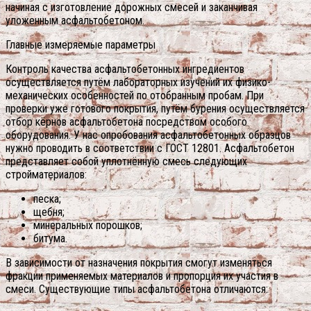
начиная с изготовление дорожных смесей и заканчивая
уложенным асфальтобетоном.
Главные измеряемые параметры
Контроль качества асфальтобетонных ингредиентов
осуществляется путём лабораторных изучений их физико-
механических особенностей по отобранным пробам. При
проверки уже готового покрытия, путём бурения осуществляется
отбор кёрнов асфальтобетона посредством особого
оборудования.
У нас опробования асфальтобетонных образцов
нужно проводить в соответствии с ГОСТ 12801. Асфальтобетон
представляет собой уплотнённую смесь следующих
стройматериалов:
песка;
щебня;
минеральных порошков;
битума.
В зависимости от назначения покрытия смогут изменяться
фракции применяемых материалов и пропорция их участия в
смеси. Существующие типы асфальтобетона отличаются: