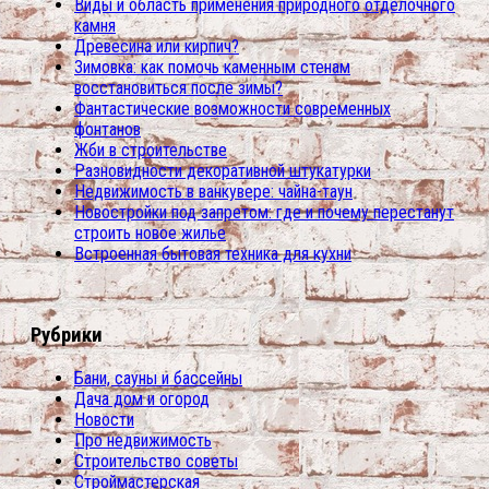
Виды и область применения природного отделочного
камня
Древесина или кирпич?
Зимовка: как помочь каменным стенам
восстановиться после зимы?
Фантастические возможности современных
фонтанов
Жби в строительстве
Разновидности декоративной штукатурки
Недвижимость в ванкувере: чайна-таун
Новостройки под запретом: где и почему перестанут
строить новое жилье
Встроенная бытовая техника для кухни
Рубрики
Бани, сауны и бассейны
Дача дом и огород
Новости
Про недвижимость
Строительство советы
Строймастерская