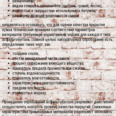
назначением;
видом главного наполнителя (щебень, гравий, песок);
вязкостью и твёрдостью используемых битумов;
размером фракций компонентов смеси.
направляться осознавать, что для оценки качества покрытия
нужна техническая проверка соответствия параметров
материалов требуемым нормативным чертям для каждого типа
асфальтобетона. Главной целью лабораторных опробований есть
определение таких черт, как:
толщина слоёв;
состав минеральной части смеси;
процент содержания вяжущего вещества;
показатель предела прочности при сжатии;
степень водонасыщенности;
показатель влагостойкости;
характеристики сдвигоустойчивости;
средняя плотность;
стойкость к морозу.
Проведение опробований асфальтобетона разрешает действенно
осуществлять контроль уровень качества покрытий. Сниженные
характеристики применяемых материалов разрешают экономить