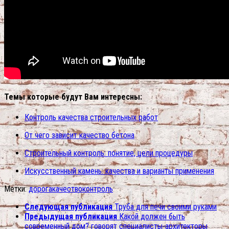
Темы которые будут Вам интересны:
Контроль качества строительных работ
От чего зависит качество бетона
Строительный контроль: понятие, цели процедуры
Искусственный камень: качества и варианты применения
Метки:
дорога
качество
контроль
Следующая публикация
Труба для печи своими руками
Предыдущая публикация
Какой должен быть
современный дом? говорят специалисты-архитекторы