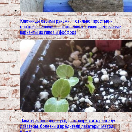
Ключницы своими руками — стильно! простые и
сложные техники изготовления ключниц: необычные
варианты из гипса и фосфора
Лаватера: посадка и уход, как вырастить рассаду
лаватеры. болезни и вредители лаватеры: методы
борьбы