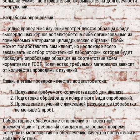
большие суммы, но отрицательно сказываются на долговечности
сооружений.
Разработка опробований
С целью проведения изучений употребляются образцы в виде
высверленных кёрнов асфальтобетона либо организованные из
применяемых материалов цилиндрические образцы. Пробы
может предоставлять сам клиент, но несложнее всего
заказывать их отбор строительной лаборатории, которая будет
проводить опробования образцов на соответствие всем
нормативам и ГОСТ. Количество требуемых материалов зависит
от количества проводимых изучений.
Главные этапы проверки качества асфальтобетона:
Получение требуемого количества проб для анализа.
Подготовка образцов для конкретного вида опробований.
Проведение изучений с фиксацией результатов (обработка
не меньше 2 проб).
Лабораторное обнаружение отклонений от проектной
документации и требований стандартов разрешает вовремя
совершить мероприятия по обеспечению качества сооружений из
асфальтобетона.