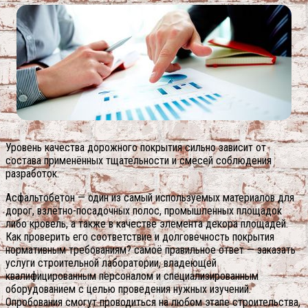
Уровень качества дорожного покрытия сильно зависит от
состава применённых тщательности и смесей соблюдения
разработок.
Асфальтобетон — один из самый используемых материалов для
дорог, взлётно-посадочных полос, промышленных площадок
либо кровель, а также в качестве элемента декора площадей.
Как проверить его соответствие и долговечность покрытия
нормативным требованиям? самоё правильное ответ — заказать
услуги строительной лаборатории, владеющей
квалифицированным персоналом и специализированным
оборудованием с целью проведения нужных изучений.
Опробования смогут проводиться на любом этапе строительства,