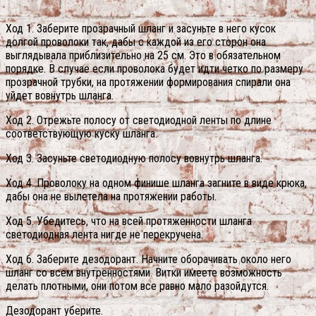
Ход 1. Заберите прозрачный шланг и засуньте в него кусок
долгой проволоки так, дабы с каждой из его сторон она
выглядывала приблизительно на 25 см. Это в обязательном
порядке. В случае если проволока будет идти четко по размеру
прозрачной трубки, на протяжении формирования спирали она
уйдет вовнутрь шланга.
Ход 2. Отрежьте полосу от светодиодной ленты по длине
соответствующую куску шланга.
Ход 3. Засуньте светодиодную полосу вовнутрь шланга.
Ход 4. Проволоку на одном финише шланга загните в виде крюка,
дабы она не вылетела на протяжении работы.
Ход 5. Убедитесь, что на всей протяженности шланга
светодиодная лента нигде не перекручена.
Ход 6. Заберите дезодорант. Начните оборачивать около него
шланг со всем внутренностями. Витки имеете возможность
делать плотными, они потом все равно мало разойдутся.
Дезодорант уберите.