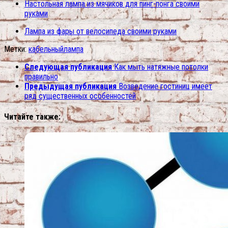
Настольная лампа из мячиков для пинг-понга своими
руками
Лампа из фары от велосипеда своими руками
Метки:
кабельный
лампа
Следующая публикация
Как мыть натяжные потолки
правильно
Предыдущая публикация
Возведение гостиниц имеет
ряд существенных особенностей
Читайте также: