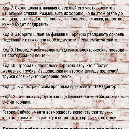
Ход 7. Около шланга, начиная с верхней его части, крепите
кабельные стяжки. Размещайте их хорошо, но на этом этапе до
конца не затягивайте.
По окончании процесса, стяжки, вероятнее,
нужно будет подправить.
Ход 8. Заберите шланг за финиши и бережно расправьте спираль.
Подправьте стяжки при необходимости и совсем их затяните.
Ход 9. Посредством изоленты удлините электрические провода
на светодиодной ленте.
Ход 10. Провода и проволоку бережно засуньте в полую
железную трубку. Из проволоки на втором финише железной
трубки организуйте крепление лампы.
Ход 11. К электрическим проводам прикрепите LED-адаптер.
Ход 12. Поволоку с другого конца лампы бережно загните, дабы
она не торчала.
Готово. Сейчас имеете возможность включать светильник,
контролировать его работу и после этого крепить к потолку.