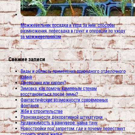
Можжевельник посадка и уход за ним. способы
размножения, пересадка в грунт и операции по уходу
за можжевельником
Свежие записи
Виды и область применения природного отделочного
камня
Древесина или кирпич?
Зимовка: как помочь каменным стенам
восстановиться после зимы?
Фантастические возможности современных
фонтанов
Жби в строительстве
Разновидности декоративной штукатурки
Недвижимость в ванкувере: чайна-таун
Новостройки под запретом: где и почему перестанут
строить новое жилье