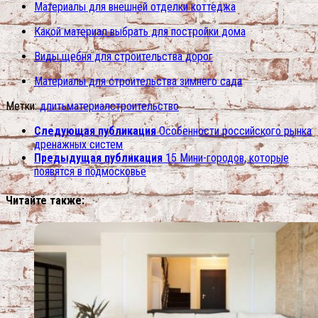
Материалы для внешней отделки коттеджа
Какой материал выбрать для постройки дома
Виды щебня для строительства дорог
Материалы для строительства зимнего сада
Метки:
длить
материал
строительство
Следующая публикация
Особенности российского рынка
дренажных систем
Предыдущая публикация
15 Мини-городов, которые
появятся в подмосковье
Читайте также: