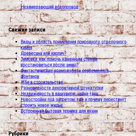
Незамерзающий водопровод
Свежие записи
Виды и область применения природного отделочного
камня
Древесина или кирпич?
Зимовка: как помочь каменным стенам
восстановиться после зимы?
Фантастические возможности современных
фонтанов
Жби в строительстве
Разновидности декоративной штукатурки
Недвижимость в ванкувере: чайна-таун
Новостройки под запретом: где и почему перестанут
строить новое жилье
Встроенная бытовая техника для кухни
Рубрики