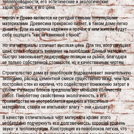
теплопроводности, его эстетические и экологические
характеристики, и его цена.
кирпич и Древо являются на сегодня самыми популярными
материалами. Древесина прекрасно пахнет, в таком доме легко
дышать. Дом из кирпича надежен и прочен, в нем жители будут
себя ощущать "как за каменной стеной".
Но эти материалы отличает высокая цена. Для тех, кого смущает
цена, стоит обратить внимание на пеноблоки. Данный материал
быстро завоевывает лидирующие позиции на рынке, благодаря
не только собственной стоимости, но и качественным чертям.
Строительство дома из пеноблоков подразумевает значительную
экономию, расход цементной смеси существенно ниже, чем при
постройке стен из кирпича, что содействует понижению затрат в
целом. Размеры блоков предполагают меньшее количества
работ. Пенобетону свойственна экологичность, в его
производстве не употребляется вредных и токсичных
материалов, стенки не впитывают влагу – они «дышат».
В качестве отличительных черт материала кроме этого
необходимо подчеркнуть его долговечность, хороший уровень
звуко- и теплоизоляции. Конструкция из пеноблоков легкая, что