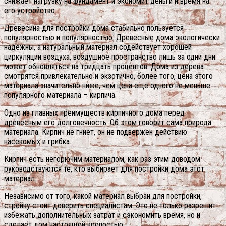
снижает нагрузку на фундамент и экономит деньги и время на
его устройство.
Древесина для постройки дома стабильно пользуется
популярностью и популярностью. Древесные дома экологически
надёжны, а натуральный материал содействует хорошей
циркуляции воздуха, воздушное пространство лишь за одни дни
может обновляться на тридцать процентов. Дома из дерева
смотрятся привлекательно и экзотично, более того, цена этого
материала значительно ниже, чем цена еще одного не меньше
популярного материала – кирпича.
Одно из главных преимуществ кирпичного дома перед
древесным его долговечность. Об этом говорит сама природа
материала. Кирпич не гниет, он не подвержен действию
насекомых и грибка.
Кирпич есть негорючим материалом, как раз этим доводом
руководствуются те, кто выбирает для постройки дома этот
материал.
Независимо от того, какой материал выбран для постройки,
стройку стоит доверить специалистам. Это не только разрешит
избежать дополнительных затрат и сэкономить время, но и
сделает дом настоящей крепостью.