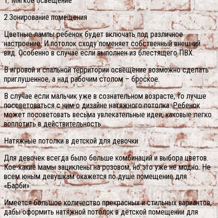
1. Мягкое освещение
2.Зонирование помещения
Цветные лампы ребенок будет включать под различное
настроение. И потолок сходу поменяет собственный внешний
вид. Особенно в случае если выполнен из блестящего ПВХ.
В игровой и спальной территории освещение возможно сделать
приглушенное, а над рабочим столом – броское.
В случае если мальчик уже в сознательном возрасте, то лучше
посоветоваться с ним о дизайне натяжного потолка. Ребенок
может посоветовать весьма увлекательные идеи, каковые легко
воплотить в действительность.
Натяжные потолки в детской для девочки
Для девочек всегда было больше комбинаций и выбора цветов.
Кое-какие мамы зациклены на розовом, но это уже не модно. Не
всем юным девушкам окажется по душе помещение для
«Барби».
Имеется большое количество прекрасных и стильных вариантов,
дабы оформить натяжной потолок в детской помещении для