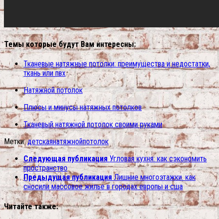
Темы которые будут Вам интересны:
Тканевые натяжные потолки: преимущества и недостатки,
ткань или пвх
Натяжной потолок
Плюсы и минусы натяжных потолков
Тканевый натяжной потолок своими руками
Метки:
детская
натяжной
потолок
Следующая публикация
Угловая кухня: как сэкономить
пространство
Предыдущая публикация
Лишние многоэтажки. как
сносили массовое жилье в городах европы и сша
Читайте также: