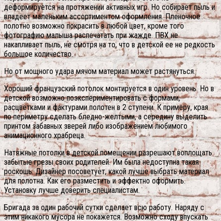
деформируется на протяжении активных игр. Но собирает пыль и
владеет маленьким ассортиментом оформления. Пленочное
полотно возможно покрасить в любой цвет, кроме того
фотографию малыша распечатать при жажде. ПВХ не
накапливает пыль, не смотря на то, что в детской ее не редкость
большое количество.
Но от мощного удара мячом материал может растянуться.
Хороший французский потолок монтируется в один уровень. Но в
детской возможно поэкспериментировать с формами,
расцветками и фактурами полотен в 2 ступени. К примеру, края
по периметру сделать бледно-желтыми, а середину выделить
принтом забавных зверей либо изображением любимого
анимационного храбреца.
Натяжные потолки в детской помещении разрешают воплощать
забытые грезы своих родителей. Им была недоступна такая
роскошь. Дизайнер посоветует, какой лучше выбрать материал
для полотна. Как его разместить и эффектно оформить.
Установку лучше доверить специалистам.
Бригада за один рабочий сутки сделает всю работу. Наряду с
этим никакого мусора не покажется. Возможно сходу впускать