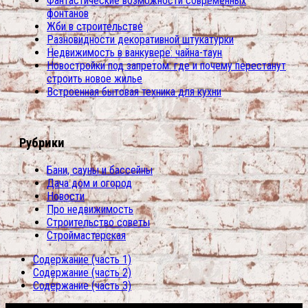
Фантастические возможности современных
фонтанов
Жби в строительстве
Разновидности декоративной штукатурки
Недвижимость в ванкувере: чайна-таун
Новостройки под запретом: где и почему перестанут
строить новое жилье
Встроенная бытовая техника для кухни
Рубрики
Бани, сауны и бассейны
Дача дом и огород
Новости
Про недвижимость
Строительство советы
Строймастерская
Содержание (часть 1)
Содержание (часть 2)
Содержание (часть 3)