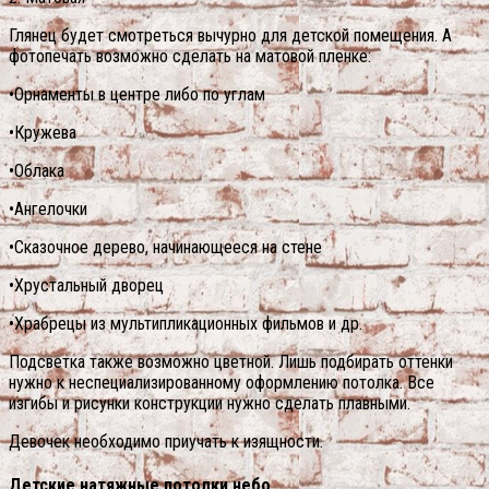
Глянец будет смотреться вычурно для детской помещения. А
фотопечать возможно сделать на матовой пленке:
•Орнаменты в центре либо по углам
•Кружева
•Облака
•Ангелочки
•Сказочное дерево, начинающееся на стене
•Хрустальный дворец
•Храбрецы из мультипликационных фильмов и др.
Подсветка также возможно цветной. Лишь подбирать оттенки
нужно к неспециализированному оформлению потолка. Все
изгибы и рисунки конструкции нужно сделать плавными.
Девочек необходимо приучать к изящности.
Детские натяжные потолки небо