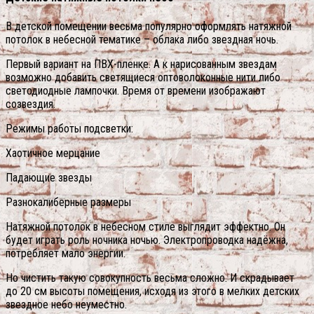
В детской помещении весьма популярно оформлять натяжной
потолок в небесной тематике – облака либо звездная ночь.
Первый вариант на ПВХ-пленке. А к нарисованным звездам
возможно добавить светящиеся оптоволоконные нити либо
светодиодные лампочки. Время от времени изображают
созвездия.
Режимы работы подсветки:
Хаотичное мерцание
Падающие звезды
Разнокалиберные размеры
Натяжной потолок в небесном стиле выглядит эффектно. Он
будет играть роль ночника ночью. Электропроводка надёжна,
потребляет мало энергии.
Но чистить такую совокупность весьма сложно. И скрадывает
до 20 см высоты помещения, исходя из этого в мелких детских
звездное небо неуместно.