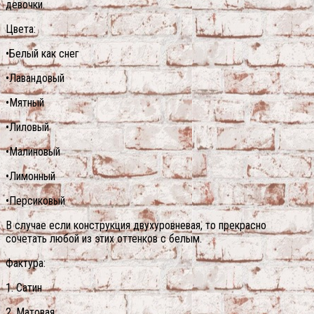
девочки.
Цвета:
•Белый как снег
•Лавандовый
•Мятный
•Лиловый
•Малиновый
•Лимонный
•Персиковый
В случае если конструкция двухуровневая, то прекрасно
сочетать любой из этих оттенков с белым.
Фактура:
1. Сатин
2. Матовая