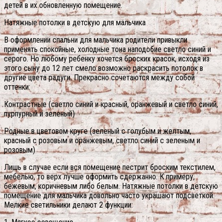
детей в их обновленную помещение.
Натяжные потолки в детскую для мальчика
В оформлении спальни для мальчика родители привыкли
применять спокойные, холодные тона наподобие светло синий и
серого. Но любому ребенку хочется броских красок, исходя из
этого сыну до 12 лет смело возможно раскрасить потолок в
другие цвета радуги. Прекрасно сочетаются между собой
оттенки:
Контрастные (светло синий и красный, оранжевый и светло синий,
пурпурный и зеленый)
Родные в цветовом круге (зеленый с голубым и желтым,
красный с розовым и оранжевым, светло синий с зеленым и
розовым)
Лишь в случае если вся помещение пестрит броским текстилем,
мебелью, то верх лучше оформить сдержанно. К примеру,
бежевым, коричневым либо белым. Натяжные потолки в детскую
помещение для мальчика довольно часто украшают подсветкой.
Мелкие светильники делают 2 функции: