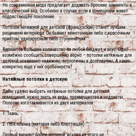
Но современная мода предлагает додавать броские элементы в
классический вид. Особенно в случае если в помещении живет
подрастающее поколение.
Потолок натяжной для детской (французский) станет лучшим
решением интерьера. Он бывает монотонным либо с красочным
принтом, одноярусным либо ступенчатым.
Вариантов большое количество на любой бюджет и вкус. Одно
возможно сообщить совершенно верно – потолки натяжные для
детской неизменно надёжны, экологичны и долговечны. А какие
конкретно еще у них особенности?
Натяжные потолки в детскую
Дабы удачно выбрать натяжные потолки для детской
помещения, нужно знать их виды, преимущества и недочёты.
Полотно изготавливается из двух материалов:
1. Ткань;
2. ПВХ-пленка (матовая либо блестящая).
Первый вариант более прочный, исходя из этого не