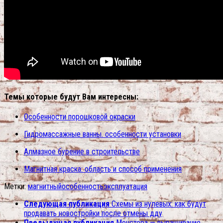
Темы которые будут Вам интересны:
Особенности порошковой окраски
Гидромассажные ванны. особенности установки
Алмазное бурение в строительстве
Магнитная краска: область и способ применения
Метки:
магнитный
особенность
эксплуатация
Следующая публикация
Схемы из нулевых: как будут
продавать новостройки после отмены дду
Предыдущая публикация
Монстера — выращивание,