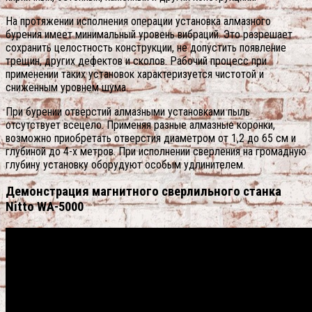
На протяжении исполнения операции установка алмазного
бурения имеет минимальный уровень вибраций. Это разрешает
сохранить целостность конструкции, не допустить появление
трещин, других дефектов и сколов. Рабочий процесс при
применении таких установок характеризуется чистотой и
сниженным уровнем шума.
При бурении отверстий алмазными установками пыль
отсутствует всецело. Применяя разные алмазные коронки,
возможно приобретать отверстия диаметром от 1,2 до 65 см и
глубиной до 4-х метров. При исполнении сверления на громадную
глубину установку оборудуют особым удлинителем.
Демонстрация магнитного сверлильного станка
Nitto WA-5000