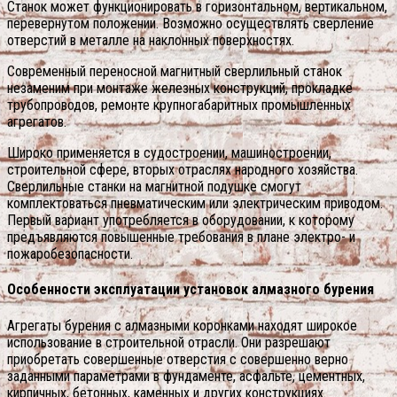
Станок может функционировать в горизонтальном, вертикальном,
перевернутом положении. Возможно осуществлять сверление
отверстий в металле на наклонных поверхностях.
Современный переносной магнитный сверлильный станок
незаменим при монтаже железных конструкций, прокладке
трубопроводов, ремонте крупногабаритных промышленных
агрегатов.
Широко применяется в судостроении, машиностроении,
строительной сфере, вторых отраслях народного хозяйства.
Сверлильные станки на магнитной подушке смогут
комплектоваться пневматическим или электрическим приводом.
Первый вариант употребляется в оборудовании, к которому
предъявляются повышенные требования в плане электро- и
пожаробезопасности.
Особенности эксплуатации установок алмазного бурения
Агрегаты бурения с алмазными коронками находят широкое
использование в строительной отрасли. Они разрешают
приобретать совершенные отверстия с совершенно верно
заданными параметрами в фундаменте, асфальте, цементных,
кирпичных, бетонных, каменных и других конструкциях.