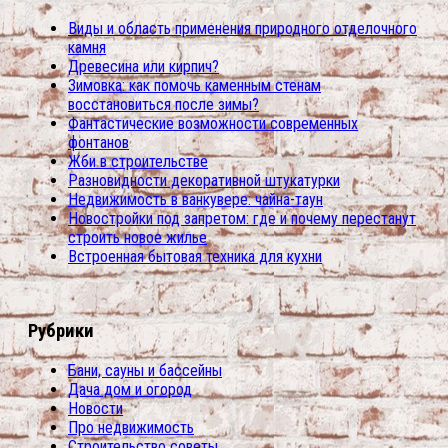
Виды и область применения природного отделочного
камня
Древесина или кирпич?
Зимовка: как помочь каменным стенам
восстановиться после зимы?
Фантастические возможности современных
фонтанов
Жби в строительстве
Разновидности декоративной штукатурки
Недвижимость в ванкувере: чайна-таун
Новостройки под запретом: где и почему перестанут
строить новое жилье
Встроенная бытовая техника для кухни
Рубрики
Бани, сауны и бассейны
Дача дом и огород
Новости
Про недвижимость
Строительство советы