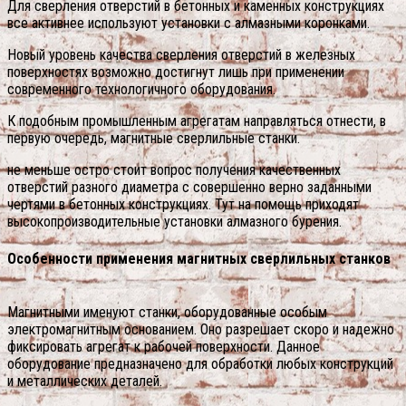
Для сверления отверстий в бетонных и каменных конструкциях
все активнее используют установки с алмазными коронками.
Новый уровень качества сверления отверстий в железных
поверхностях возможно достигнут лишь при применении
современного технологичного оборудования.
К подобным промышленным агрегатам направляться отнести, в
первую очередь, магнитные сверлильные станки.
не меньше остро стоит вопрос получения качественных
отверстий разного диаметра с совершенно верно заданными
чертями в бетонных конструкциях. Тут на помощь приходят
высокопроизводительные установки алмазного бурения.
Особенности применения магнитных сверлильных станков
Магнитными именуют станки, оборудованные особым
электромагнитным основанием. Оно разрешает скоро и надежно
фиксировать агрегат к рабочей поверхности. Данное
оборудование предназначено для обработки любых конструкций
и металлических деталей.