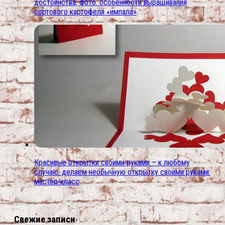
достоинства, фото. особенности выращивания
сортового картофеля «импала»
Красивые открытки своими руками – к любому
случаю. делаем необычную открытку своими руками:
мастер-класс
Свежие записи