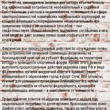
постулатом, законодатель выяснил два метода изъятия земель
под национальные потребности: необязательный и судебный.
Собственникам участков и недвижимости, появлявшихся в сфере
заинтересованностей олимпийских национальных корпораций, не
следует обманыватьсяопределением «необязательный» при
применения первого из названных способов – оно
свидетельствует только обоюдное подписание соглашения и ни в
коей мере не дает хозяину почвы права отказаться от
отчуждения.
Фактически все процессуальные действия по отчуждению почвы
для потребностей сочинской Олимпиады возложены на
Краснодарский край как на субъект федерации, на территории
которого проводится спортивный форум. Кроме этого правом
выполнять процессуальные действия наделена сама РФ в лице
федеральных органов аккуратной власти и администрация
муниципального образования город-курорт Сочи. Все объекты,
нужные для успешного проведения Олимпийских игр, кроме
этого разделяются на объекты федерального, краевого и
муниципального значения – в зависимости от значимости.
Право принятия ответов об изъятии земельного надела под
национальные потребности делегировано Краснодарскому краю.
Данное ответ, непременно, правильно, так когда местные власти