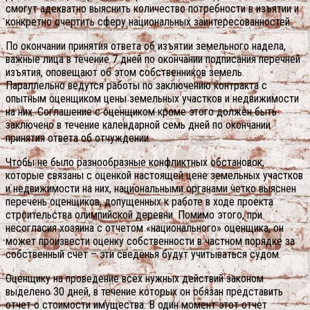
смогут адекватно выяснить количество потребности в изъятии и
конкретно очертить сферу национальных заинтересованностей.
По окончании принятия ответа об изъятии земельного надела,
важные лица в течение 7 дней по окончании подписания перечней
изъятия, оповещают об этом собственников земель.
Параллельно ведутся работы по заключению контракта с
опытным оценщиком цены земельных участков и недвижимости
на них. Соглашение с оценщиком кроме этого должен быть
заключено в течение календарной семь дней по окончании
принятия ответа об отчуждении.
Чтобы не было разнообразные конфликтных обстановок,
которые связаны с оценкой настоящей цене земельных участков
и недвижимости на них, национальными органами четко выяснен
перечень оценщиков, допущенных к работе в ходе проекта
строительства олимпийской деревни. Помимо этого, при
несогласия хозяина с отчетом «национального» оценщика, он
может произвести оценку собственности в частном порядке за
собственный счет – эти сведенья будут учитываться судом.
Оценщику на проведение всех нужных действий законом
выделено 30 дней, в течение которых он обязан представить
отчет о стоимости имущества. В один момент этот отчет