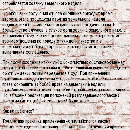
отправляется хозяину земельного надела.
По окончании получения отчета оценщика приходит время
второго этапа процедуры изъятия земельного надела –
подписание и составление соглашения о передаче почвы. В
большинстве случаев, в случае если хозяина земельного надела
устраивают результаты оценки, данным этапом завершаются
взаимоотношения по поводу отчуждения участка и в
возможности у обеих сторон соглашения остается только
выполнение соглашения.
При происхождения каких-либо конфликтных обстановок между
государственными органами и собственниками имущества, дело
об отчуждении почвы передается в суд. При применении
судебного порядка изъятия у хозяина кроме этого не остается
права сохранить за собой права на земельные наделы,
судебному рассмотрению подлежит только сумма компенсации.
Но, за время реализации положений разглядываемого закона
аналогичных судебных совещаний было мало.
Как на практике?
Трехлетняя практика применения «олимпийского» закона
разрешает сделать кое-какие выводы. Главенствующий принцип