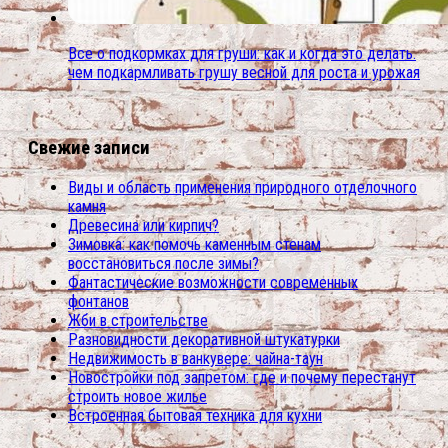
Все о подкормках для груши: как и когда это делать.
чем подкармливать грушу весной для роста и урожая
Свежие записи
Виды и область применения природного отделочного
камня
Древесина или кирпич?
Зимовка: как помочь каменным стенам
восстановиться после зимы?
Фантастические возможности современных
фонтанов
Жби в строительстве
Разновидности декоративной штукатурки
Недвижимость в ванкувере: чайна-таун
Новостройки под запретом: где и почему перестанут
строить новое жилье
Встроенная бытовая техника для кухни