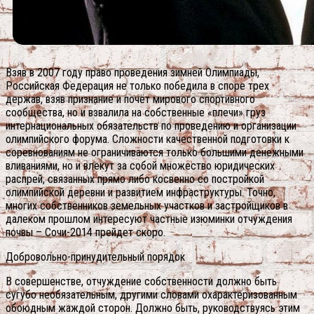
Взяв в 2007 году право проведения зимней Олимпиады,
Российская Федерация не только победила в споре трех
держав, взяв признание и почёт мирового спортивного
сообщества, но и взвалила на собственные «плечи» груз
интернациональных обязательств по проведению и организации
олимпийского форума. Сложности качественной подготовки к
соревнованиям не ограничиваются только большими денежными
вливаниями, но и влекут за собой множество юридических
распрей, связанных прямо либо косвенно со постройкой
олимпийской деревни и развитием инфраструктуры. Точно,
многих собственников земельных участков и застройщиков в
далеком прошлом интересуют частные изюминки отчуждения
почвы – Сочи-2014 прейдет скоро.
Добровольно-принудительный порядок
В совершенстве, отчуждение собственности должно быть
сугубо необязательным, другими словами охарактеризованным
обоюдным жаждой сторон. Должно быть, руководствуясь этим