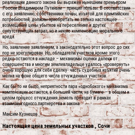
реализации данного закона бы выражен нынешним премьером
России Владимиром Путиным – принцип пользы. В соответствии
с его заявлению, собственники почвы, изъятой для олимпийских
потребностей, должны приобретать не только настоящее
возмещение цены убытков на переселение и других
сопутствующих затрат, но и некую компенсацию морального
вреда.
Но, заявление заявлением, а законодательно этот вопрос до сих
пор не урегулирован. Но, обладатели участков кроме этого
редко остаются в накладе – механизмы оценки далеки от
совершенства и многим землевладельце удалось «провернуть»
очень хорошую для себя сделку- часть судебных изъятий очень
мелка на фоне общего числа отчужденных участков.
Как бы то ни было, неприятности пара «однобокого» механизма
компенсации остаются, в большей части, на бумаге – в общем и
целом процесс отчуждения земель проходит в рамках
взаимовыгодного партнерства и закона.
Максим Кузнецов
Настоящая цена земельных участков , Сочи