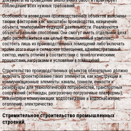
документы на проведение аналогичных работ и гарантирует
соблюдение всех нужных требований.
Особенности возведения производственных объектов выяснены
такими факторами как: масштабы производства, назначение
объекта, темперамент будущей деятельности. Реализуются
объекты разными способами. Они смогут иметь отдельные цеха
либо расположиться как целый промышленный комплекс;
состоять лишь из производственных помещений либо включать
кроме этого еще и складские помещения, административный
сектор, иметь отличия в соответствии с технологическими
процессами, нагрузками и условиями в помещений.
Строительство производственных объектов обязательно должно
включать проектирование таких элементов, как конструкции и
коммуникационные элементы: каналы, тоннели; емкости и
резервуары для технологических потребностей, транспортных
сооружений (эстакады, разгрузочно-погрузочные платформы);
инженерные коммуникации: водоотведение и водоснабжение,
отопление, электричество.
Стремительное строительство промышленных
строений