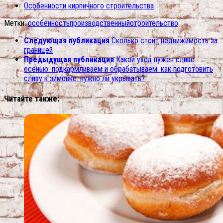
Особенности кирпичного строительства
Метки:
особенность
производственный
строительство
Следующая публикация
Сколько стоит недвижимость за
границей
Предыдущая публикация
Какой уход нужен сливе
осенью: подкармливаем и обрабатываем. как подготовить
сливу к зимовке: нужно ли укрывать?
Читайте также: