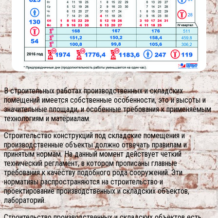
В строительных работах производственных и складских
помещений имеется собственные особенности, это и высоты и
значительные площади, и особенные требования к применяемым
технологиям и материалам.
Строительство конструкций под складские помещения и
производственные объекты должно отвечать правилам и
принятым нормам. На данный момент действует четкий
технический регламент, в котором прописаны главные
требования к качеству подобного рода сооружений. Эти
нормативы распространяются на строительство и
проектирование производственных и складских объектов,
лабораторий.
Строительство производственных и складских объектов есть