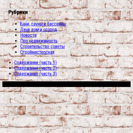
Рубрики
Бани, сауны и бассейны
Дача дом и огород
Новости
Про недвижимость
Строительство советы
Строймастерская
Содержание (часть 1)
Содержание (часть 2)
Содержание (часть 3)
Сфера строительства © 2026. Все права защищены.