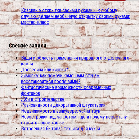
Красивые открытки своими руками – к любому
случаю. делаем необычную открытку своими руками:
мастер-класс
Свежие записи
Виды и область применения природного отделочного
камня
Древесина или кирпич?
Зимовка: как помочь каменным стенам
восстановиться после зимы?
Фантастические возможности современных
фонтанов
Жби в строительстве
Разновидности декоративной штукатурки
Недвижимость в ванкувере: чайна-таун
Новостройки под запретом: где и почему перестанут
строить новое жилье
Встроенная бытовая техника для кухни