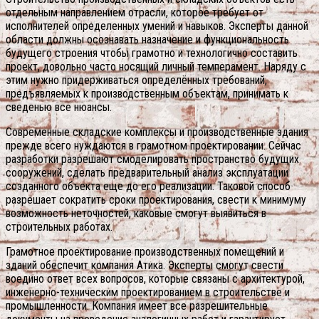
отдельным направлением отрасли, которое требует от
исполнителей определенных умений и навыков. Эксперты данной
области должны осознавать назначение и функциональность
будущего строения чтобы грамотно и технологично составить
проект, довольно часто носящий личный темперамент. Наряду с
этим нужно придерживаться определённых требований,
предъявляемых к производственным объектам, принимать к
сведенью все нюансы.
Современные складские комплексы и производственные здания
прежде всего нуждаются в грамотном проектировании. Сейчас
разработки разрешают смоделировать пространство будущих
сооружений, сделать предварительный анализ эксплуатации
созданного объекта еще до его реализации. Таковой способ
разрешает сократить сроки проектирования, свести к минимуму
возможность неточностей, каковые смогут выявиться в
строительных работах.
Грамотное проектирование производственных помещений и
зданий обеспечит компания Атика. Эксперты смогут свести
воедино ответ всех вопросов, которые связаны с архитектурой,
инженерно-техническим проектированием в строительстве и
промышленности. Компания имеет все разрешительные