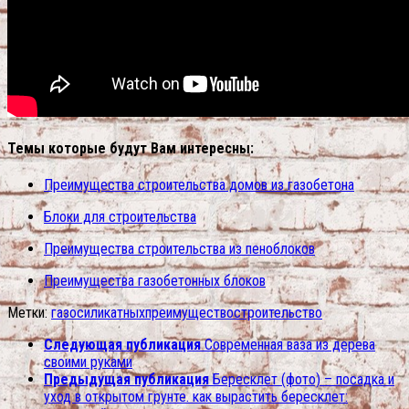
Темы которые будут Вам интересны:
Преимущества строительства домов из газобетона
Блоки для строительства
Преимущества строительства из пеноблоков
Преимущества газобетонных блоков
Метки:
газосиликатных
преимущество
строительство
Следующая публикация
Современная ваза из дерева
своими руками
Предыдущая публикация
Бересклет (фото) – посадка и
уход в открытом грунте. как вырастить бересклет: