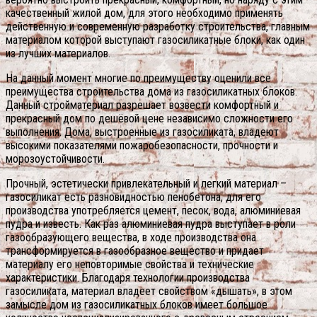
качественный жилой дом, для этого необходимо применять
действенную и современную разработку строительства, главным
материалом которой выступают газосиликатные блоки, как один
из лучших материалов.
На данный момент многие по преимуществу оценили все
преимущества строительства дома из газосиликатных блоков.
Данный стройматериал разрешает возвести комфортный и
прекрасный дом по дешёвой цене независимо сложности его
выполнения. Дома, выстроенные из газосиликата, владеют
высокими показателями пожаробезопасности, прочности и
морозоустойчивости.
Прочный, эстетически привлекательный и легкий материал –
газосиликат есть разновидностью пенобетона, для его
производства употребляется цемент, песок, вода, алюминиевая
пудра и известь. Как раз алюминиевая пудра выступает в роли
газообразующего вещества, в ходе производства она
трансформируется в газообразное вещество и придает
материалу его неповторимые свойства и технические
характеристики.
Благодаря технологии производства
газосиликата, материал владеет свойством «дышать», в этом
замысле дом из газосиликатных блоков имеет большое