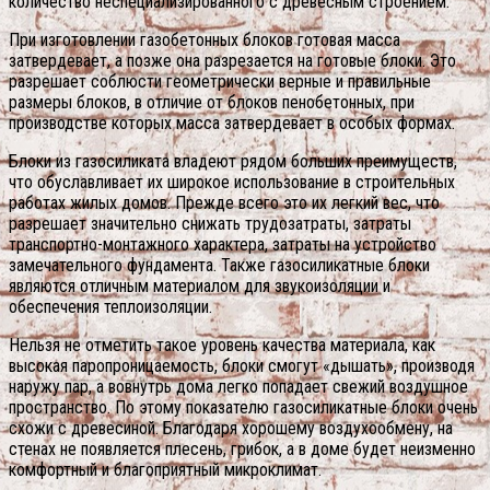
количество неспециализированного с древесным строением.
При изготовлении газобетонных блоков готовая масса
затвердевает, а позже она разрезается на готовые блоки. Это
разрешает соблюсти геометрически верные и правильные
размеры блоков, в отличие от блоков пенобетонных, при
производстве которых масса затвердевает в особых формах.
Блоки из газосиликата владеют рядом больших преимуществ,
что обуславливает их широкое использование в строительных
работах жилых домов. Прежде всего это их легкий вес, что
разрешает значительно снижать трудозатраты, затраты
транспортно-монтажного характера, затраты на устройство
замечательного фундамента. Также газосиликатные блоки
являются отличным материалом для звукоизоляции и
обеспечения теплоизоляции.
Нельзя не отметить такое уровень качества материала, как
высокая паропроницаемость, блоки смогут «дышать», производя
наружу пар, а вовнутрь дома легко попадает свежий воздушное
пространство. По этому показателю газосиликатные блоки очень
схожи с древесиной. Благодаря хорошему воздухообмену, на
стенах не появляется плесень, грибок, а в доме будет неизменно
комфортный и благоприятный микроклимат.