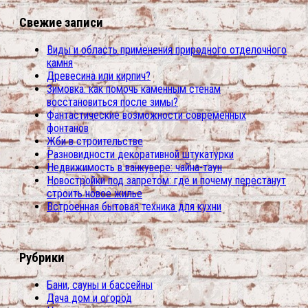
Свежие записи
Виды и область применения природного отделочного
камня
Древесина или кирпич?
Зимовка: как помочь каменным стенам
восстановиться после зимы?
Фантастические возможности современных
фонтанов
Жби в строительстве
Разновидности декоративной штукатурки
Недвижимость в ванкувере: чайна-таун
Новостройки под запретом: где и почему перестанут
строить новое жилье
Встроенная бытовая техника для кухни
Рубрики
Бани, сауны и бассейны
Дача дом и огород