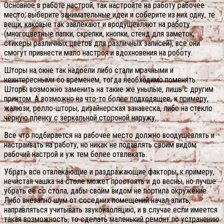
Основное в работе настрой, так настройте на работу рабочее
место, выберите занимательные идеи и соберите из них одну, те
вещи, каковые так завлекают и воодушевляют на работу
(многоцветные папки, скрепки, кнопки, стенд для заметок,
стикеры различных цветов для различных записей), все они
смогут привнести мало настроя и вдохновения на роботу.
Шторы на окне так надоели либо стали мрачными и
неинтересными со временем, тогда необходимо поменять.
Шторы возможно заменить на такие же унылые, лишь с другим
принтом. А возможно на что-то более подходящее, к примеру,
жалюзи, ролло-шторы, дизайнерская занавеска, либо на стекло
чёрную пленку с зеркальной стороной наружу.
Все что подбирается на рабочее место должно воодушевлять и
настраивать на работу, но никак не подавлять своим видом
рабочий настрой и уж тем более отвлекать.
Убрать все отвлекающие и раздражающие факторы, к примеру,
нечистая чашка на столе может простоять и до весны, но лучше
убрать ее со стола, дабы своим видом не портила окружение.
Либо внезапно шум от соседних помещений начал злить,
направляться учитывать звукоизоляцию, и в случае если имеется
такая возможность, то сделать маленький ремонт по устранению