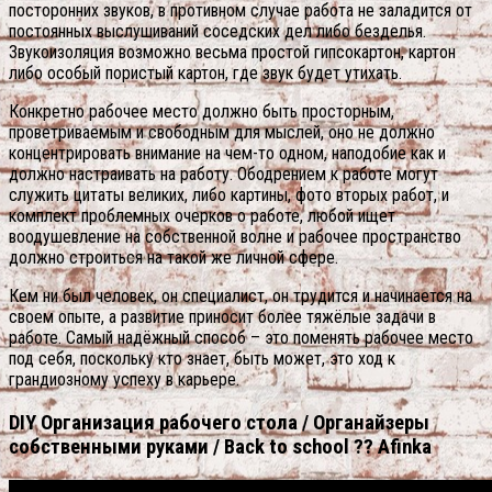
посторонних звуков, в противном случае работа не заладится от
постоянных выслушиваний соседских дел либо безделья.
Звукоизоляция возможно весьма простой гипсокартон, картон
либо особый пористый картон, где звук будет утихать.
Конкретно рабочее место должно быть просторным,
проветриваемым и свободным для мыслей, оно не должно
концентрировать внимание на чем-то одном, наподобие как и
должно настраивать на работу. Ободрением к работе могут
служить цитаты великих, либо картины, фото вторых работ, и
комплект проблемных очерков о работе, любой ищет
воодушевление на собственной волне и рабочее пространство
должно строиться на такой же личной сфере.
Кем ни был человек, он специалист, он трудится и начинается на
своем опыте, а развитие приносит более тяжёлые задачи в
работе. Самый надёжный способ – это поменять рабочее место
под себя, поскольку кто знает, быть может, это ход к
грандиозному успеху в карьере.
DIY Организация рабочего стола / Органайзеры
собственными руками / Back to school ?? Afinka