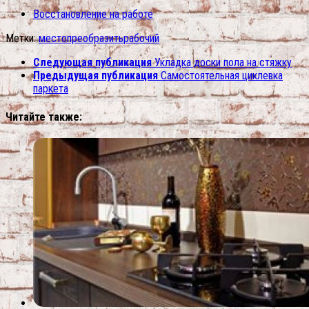
Восстановление на работе
Метки:
место
преобразить
рабочий
Следующая публикация
Укладка доски пола на стяжку
Предыдущая публикация
Самостоятельная циклевка
паркета
Читайте также: