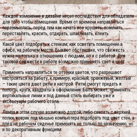
Каждое изменение в дизайне несет последствия для обладателя
для того чтобы помещения. Время от времени направляться
поразмыслить, перед тем как начать все крушить, поменять,
переставлять, красить, отдирать, шпаклевать, клеить.
Какой цвет подобрать к стенкам, как осветить помещение в
офисе, на рабочем месте. Бывают обстановке, что свежесть
нужна не только в отношениях с людьми, но и с работой. Для
таковой свежести в работе возможно применять свет и цвет.
Применять направляться те оттенки цветов, что разрешают
настроиться на работу, к примеру, красный, оранжевый, желтый
– такие цвета дают ритм и настрой. Ритм смогут придать и
полосы, круги, квадраты в оформлении. Быть может, применять
вертикальные линии и под данный стиль выбирать уже и
аксессуары рабочего стола.
Лампа в этом случае возможно долгой, либо свисать с верхней
полки, коврик под мышью компьютера подобрать под цвет стен, а
плед на рабочем сиденье применять не только по назначению, но
и по декоративным функциям.