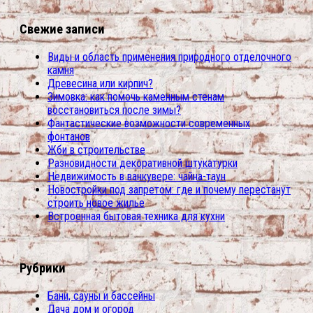
Свежие записи
Виды и область применения природного отделочного
камня
Древесина или кирпич?
Зимовка: как помочь каменным стенам
восстановиться после зимы?
Фантастические возможности современных
фонтанов
Жби в строительстве
Разновидности декоративной штукатурки
Недвижимость в ванкувере: чайна-таун
Новостройки под запретом: где и почему перестанут
строить новое жилье
Встроенная бытовая техника для кухни
Рубрики
Бани, сауны и бассейны
Дача дом и огород