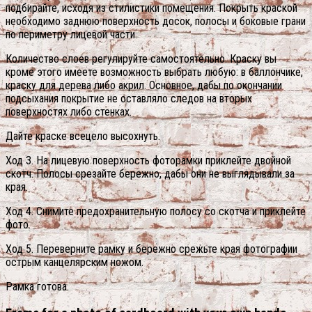
подбирайте, исходя из стилистики помещения. Покрыть краской
необходимо заднюю поверхность досок, полосы и боковые грани
по периметру лицевой части.
Количество слоев регулируйте самостоятельно. Краску вы
кроме этого имеете возможность выбрать любую: в баллончике,
краску для дерева либо акрил. Основное, дабы по окончании
подсыхания покрытие не оставляло следов на вторых
поверхностях либо стенках.
Дайте краске всецело высохнуть.
Ход 3. На лицевую поверхность фоторамки приклейте двойной
скотч. Полосы срезайте бережно, дабы они не выглядывали за
края.
Ход 4. Снимите предохранительную полосу со скотча и приклейте
фото.
Ход 5. Переверните рамку и бережно срежьте края фотографии
острым канцелярским ножом.
Рамка готова.