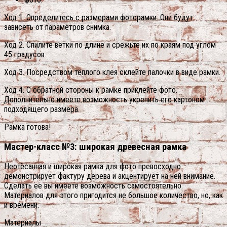
Ход 1. Определитесь с размерами фоторамки. Они будут
зависеть от параметров снимка.
Ход 2. Спилите ветки по длине и срежьте их по краям под углом
45 градусов.
Ход 3. Посредством тёплого клея склейте палочки в виде рамки.
Ход 4. С обратной стороны к рамке приклейте фото.
Дополнительно имеете возможность укрепить его картоном
подходящего размера.
Рамка готова!
Мастер-класс №3: широкая древесная рамка
Неотёсанная и широкая рамка для фото превосходно
демонстрирует фактуру дерева и акцентирует на ней внимание.
Сделать ее вы имеете возможность самостоятельно.
Материалов для этого пригодится не большое количество, но, как
и времени.
Материалы