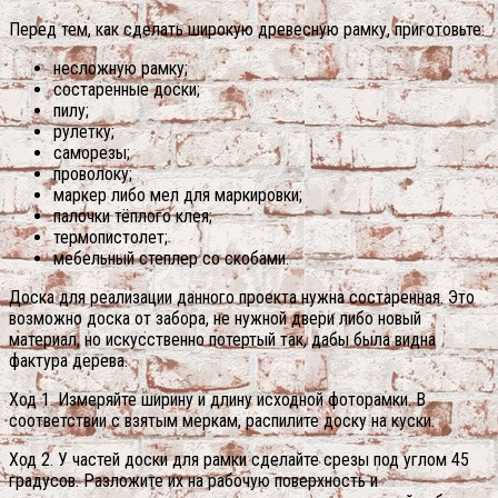
Перед тем, как сделать широкую древесную рамку, приготовьте:
несложную рамку;
состаренные доски;
пилу;
рулетку;
саморезы;
проволоку;
маркер либо мел для маркировки;
палочки тёплого клея;
термопистолет;
мебельный степлер со скобами.
Доска для реализации данного проекта нужна состаренная. Это
возможно доска от забора, не нужной двери либо новый
материал, но искусственно потертый так, дабы была видна
фактура дерева.
Ход 1. Измеряйте ширину и длину исходной фоторамки. В
соответствии с взятым меркам, распилите доску на куски.
Ход 2. У частей доски для рамки сделайте срезы под углом 45
градусов. Разложите их на рабочую поверхность и