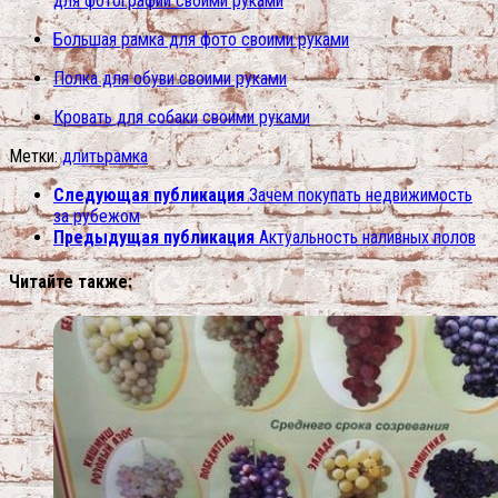
для фотографий своими руками
Большая рамка для фото своими руками
Полка для обуви своими руками
Кровать для собаки своими руками
Метки:
длить
рамка
Следующая публикация
Зачем покупать недвижимость
за рубежом
Предыдущая публикация
Актуальность наливных полов
Читайте также: