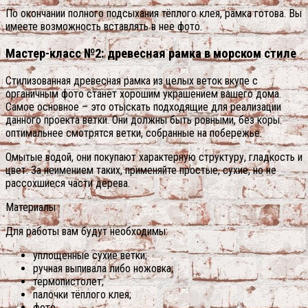
По окончании полного подсыхания тёплого клея, рамка готова.
Вы
имеете возможность вставлять в нее фото.
Мастер-класс №2: древесная рамка в морском стиле
Стилизованная древесная рамка из целых веток вкупе с
органичным фото станет хорошим украшением вашего дома.
Самое основное – это отыскать подходящие для реализации
данного проекта ветки. Они должны быть ровными, без коры.
оптимальнее смотрятся ветки, собранные на побережье.
Омытые водой, они покупают характерную структуру, гладкость и
цвет. За неимением таких, применяйте простые, сухие, но не
рассохшиеся части дерева.
Материалы
Для работы вам будут необходимы:
уплощенные сухие ветки;
ручная выпивала либо ножовка;
термопистолет;
палочки тёплого клея;
фото.