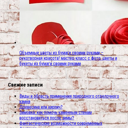
Объемные цветы из бумаги своими руками –
рукотворная красота! мастер-класс с фото: цветы и
букеты из бумаги своими руками
Свежие записи
Виды и область применения природного отделочного
камня
Древесина или кирпич?
Зимовка: как помочь каменным стенам
восстановиться после зимы?
Фантастические возможности современных