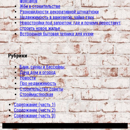
фонтанов
Жби в строительстве
Разновидности декоративной штукатурки
Недвижимость в ванкувере: чайна-таун
Новостройки под запретом: где и почему перестанут
строить новое жилье
Встроенная бытовая техника для кухни
Рубрики
Бани, сауны и бассейны
Дача дом и огород
Новости
Про недвижимость
Строительство советы
Строймастерская
Содержание (часть 1)
Содержание (часть 2)
Содержание (часть 3)
Сфера строительства © 2026. Все права защищены.