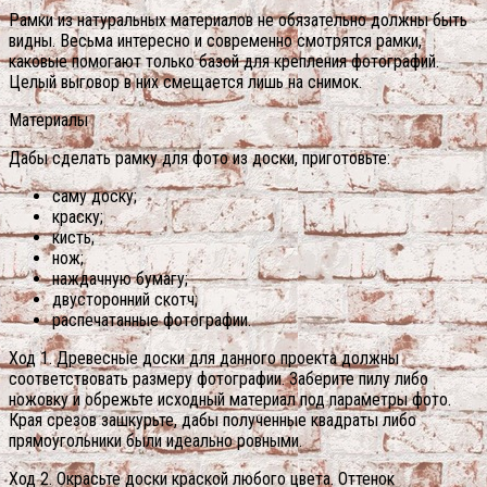
Рамки из натуральных материалов не обязательно должны быть
видны. Весьма интересно и современно смотрятся рамки,
каковые помогают только базой для крепления фотографий.
Целый выговор в них смещается лишь на снимок.
Материалы
Дабы сделать рамку для фото из доски, приготовьте:
саму доску;
краску;
кисть;
нож;
наждачную бумагу;
двусторонний скотч;
распечатанные фотографии.
Ход 1. Древесные доски для данного проекта должны
соответствовать размеру фотографии. Заберите пилу либо
ножовку и обрежьте исходный материал под параметры фото.
Края срезов зашкурьте, дабы полученные квадраты либо
прямоугольники были идеально ровными.
Ход 2. Окрасьте доски краской любого цвета. Оттенок