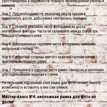
удостоверьтесь в надежности точность произведенной работы и
замеров.
Ход 3. При необходимости зашкурьте места срезов и
поверхность досок, дабы рамка смотрелась бережно.
Ход 4. Соберите внешнюю часть фоторамки из досок
неотёсанной фактуры. Части ее склеивайте между собой при
помощи столярного клея.
Ход 5. Дополнительно скрепите части фоторамок, применяя
мебельный степлер.
Ход 6. С обратной стороны взятого изделия горячим клеем
приклейте несложную рамку.
Ход 7. Прикрепите к широкой части рамки саморезы и крепления
для подвешивания изделия к стенке.
По окончании подсыхания клея рамка для фото готова! Имеете
возможность вставлять в нее сам снимок.
Мастер-класс №4: несложная рамка для фото из
доски