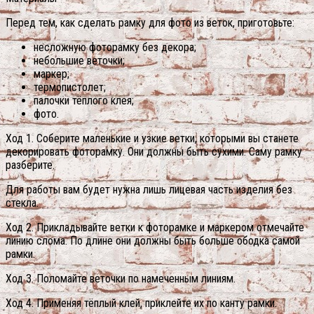
Перед тем, как сделать рамку для фото из веток, приготовьте:
несложную фоторамку без декора;
небольшие веточки;
маркер;
термопистолет;
палочки тёплого клея;
фото.
Ход 1. Соберите маленькие и узкие ветки, которыми вы станете
декорировать фоторамку. Они должны быть сухими. Саму рамку
разберите.
Для работы вам будет нужна лишь лицевая часть изделия без
стекла.
Ход 2. Прикладывайте ветки к фоторамке и маркером отмечайте
линию слома. По длине они должны быть больше ободка самой
рамки.
Ход 3. Поломайте веточки по намеченным линиям.
Ход 4. Применяя тёплый клей, приклейте их по канту рамки.