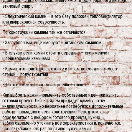
усовершенствованная масляная лампа. В роли горючего выходит
этиловый спирт.
• Электрический камин – в его базу положен тепловентилятор
или инфракрасная совокупность.
По конструкции камины так же отличаются
• Заглубленный, еще именуют британским камином
• В случае если камин стоит в середине – его именуют
швейцарскими каминами
• Камин, что пристроен к стенке и ни как не соединяется со
стеной – полуоткрытый
• Так же имеется вид со встроенной топкой
Как выбрать камин, применять собственные идеи или купить
готовый проект. Личный идем придадут камину нотку
индивидуальности, но вероятнее потребуется дополнительные
работы громадного веса конструкции. Перед тем как
определиться с выбором готового проекта, нужно
заблаговременно уточнить все характеристики и, конечно же,
осознать какой как раз по стилю нужен камин.