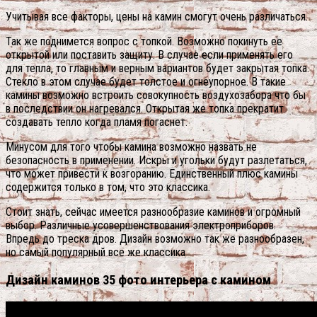
Учитывая все факторы, цены на камин смогут очень различаться.
Так же поднимется вопрос с топкой. Возможно покинуть ее
открытой или поставить защиту. В случае если применять его
для тепла, то главным и верным вариантов будет закрытая топка.
Стекло в этом случае будет толстое и огнеупорное. В такие
камины возможно встроить совокупность воздухозабора что бы
в последствии он нагревался. Открытая же топка прекратит
создавать тепло когда пламя погаснет.
Минусом для того чтобы камина возможно назвать не
безопасность в применении. Искры и угольки будут разлетаться,
что может привести к возгоранию. Единственный плюс камины
содержится только в том, что это классика.
Стоит знать, сейчас имеется разнообразие каминов и огромный
выбор. Различные усовершенствования электроприборов.
Впредь до треска дров. Дизайн возможно так же разнообразен,
но самый популярный все же классика
Дизайн каминов 35 фото интерьера с камином