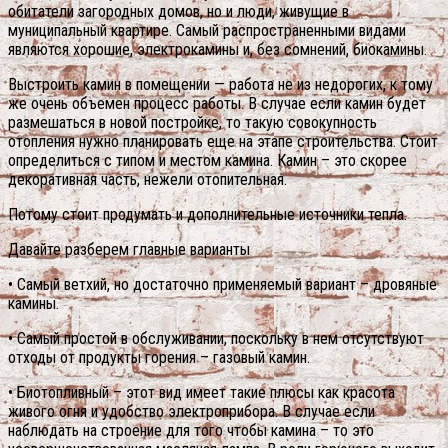
обитатели загородных домов, но и люди, живущие в
муниципальный квартире. Самый распространенными видами
являются хорошие, электрокамины и, без сомнений, биокамины.
Выстроить камин в помещении — работа не из недорогих, к тому
же очень объемен процесс работы. В случае если камин будет
размешаться в новой постройке, то такую совокупность
отопления нужно планировать еще на этапе строительства. Стоит
определиться с типом и местом камина. Камин – это скорее
декоративная часть, нежели отопительная.
Потому стоит продумать и дополнительные источники тепла.
Давайте разберем главные варианты
• Самый ветхий, но достаточно применяемый вариант – дровяные
камины.
• Самый простой в обслуживании, поскольку в нем отсутствуют
отходы от продукты горения – газовый камин.
• Биотопливный – этот вид имеет такие плюсы как красота
живого огня и удобство электроприбора.
В случае если
наблюдать на строение для того чтобы камина – то это