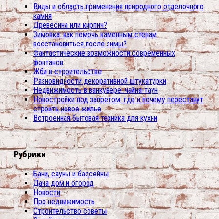
Виды и область применения природного отделочного
камня
Древесина или кирпич?
Зимовка: как помочь каменным стенам
восстановиться после зимы?
Фантастические возможности современных
фонтанов
Жби в строительстве
Разновидности декоративной штукатурки
Недвижимость в ванкувере: чайна-таун
Новостройки под запретом: где и почему перестанут
строить новое жилье
Встроенная бытовая техника для кухни
Рубрики
Бани, сауны и бассейны
Дача дом и огород
Новости
Про недвижимость
Строительство советы