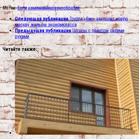
Метки:
Если камин
камин
разнообразие
Следующая публикация
Группа «бин» застроит новую
москву жильем экономкласса
Предыдущая публикация
Шторы с принтом своими
руками
Читайте также: