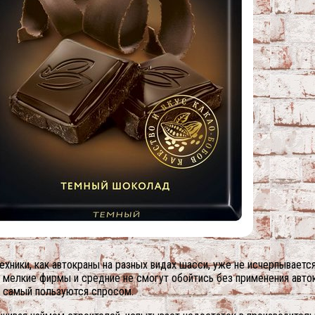
хники, как автокраны на разных видах шасси, уже не исчерпывается
 мелкие фирмы и средние не смогут обойтись без применения авток
ы самый пользуются спросом.