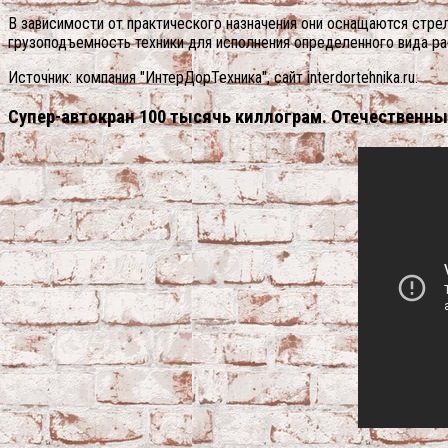
В зависимости от практического назначения они оснащаются стре
грузоподъемность техники для исполнения определенного вида ра
Источник: компания "ИнтерДорТехника", сайт interdortehnika.ru.
Супер-автокран 100 тысячь киллограм. Отечественны