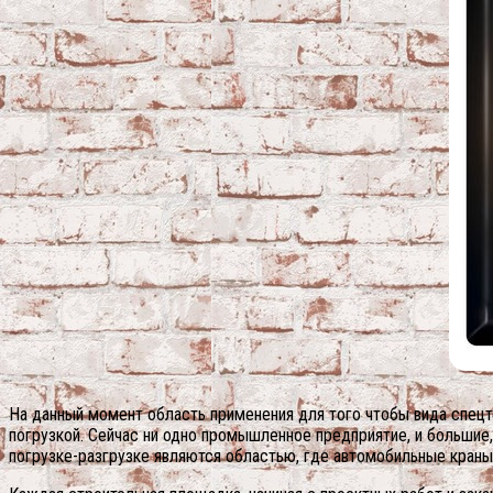
На данный момент область применения для того чтобы вида спецте
погрузкой. Сейчас ни одно промышленное предприятие, и большие,
погрузке-разгрузке являются областью, где автомобильные кран