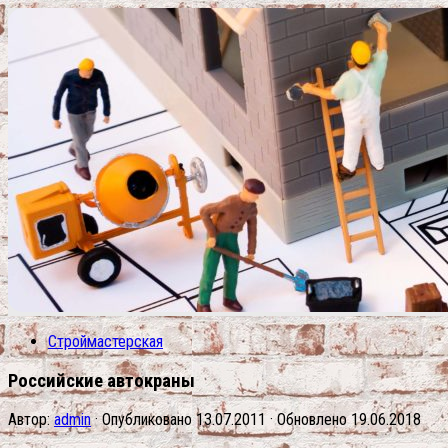
Строймастерская
Российские автокраны
Автор:
admin
· Опубликовано
13.07.2011
· Обновлено
19.06.2018