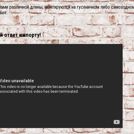
лами различной длины, монтируются на гусеничном либо самоходно
бот.
й ответ импорту!