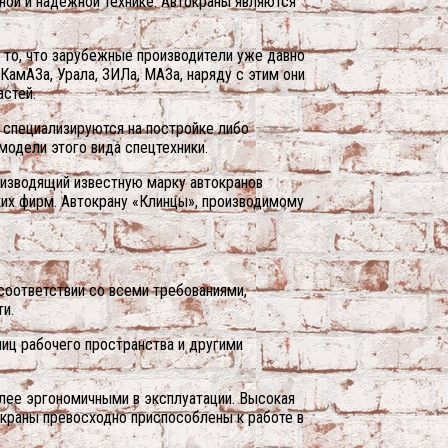
ной и надежной технике. Автокраны являются
 то, что зарубежные производители уже давно
амАЗа, Урала, ЗИЛа, МАЗа, наряду с этим они
стей.
е специализируются на постройке либо
 модели этого вида спецтехники.
оизводящий известную марку автокранов
ких фирм. Автокрану «Клинцы», производимому
соответствии со всеми требованиями,
и.
иц рабочего пространства и другими
лее эргономичными в эксплуатации. Высокая
окраны превосходно приспособлены к работе в