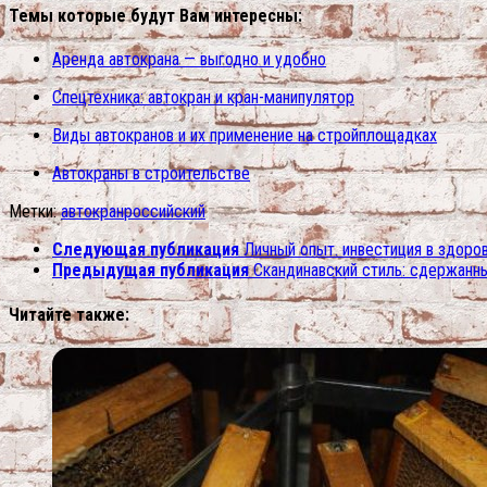
Темы которые будут Вам интересны:
Аренда автокрана — выгодно и удобно
Спецтехника: автокран и кран-манипулятор
Виды автокранов и их применение на стройплощадках
Автокраны в строительстве
Метки:
автокран
российский
Следующая публикация
Личный опыт. инвестиция в здоро
Предыдущая публикация
Скандинавский стиль: сдержанны
Читайте также: