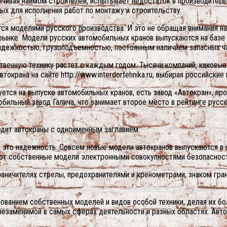
нчивая наймом строителей, испытывает недостаток в производитель
ых для исполнения работ по монтажу и строительству.
ся моделями русского производства. И это не обращая внимания на
рынке. Модели русских автомобильных кранов выпускаются на базе К
адежностью, грузоподъемностью, постоянным наличием запасных ча
ественную технику растет с каждым годом. Тысячи компаний, каковы
окрана на сайте http://www.interdortehnika.ru, выбирая российские
тся на выпуске автомобильных кранов, есть завод «Автокран», пр
бильный завод Галича, что занимает второе место в рейтинге русс
одит автокраны с одноименным заглавием.
– это надежность. Совсем новые модели автокранов выпускаются в 
ют собственные модели электронными совокупностями безопасност
аничителях стрелы, предохранителями и кренометрами, знаком гран
ованием собственных моделей и видов особой техники, делая их бо
незаменимой в самых сферах деятельности и разных областях. Авт