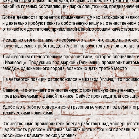
Каждая строительная площадка, начиная с проектных работ и зака
одной из главных составляющих парка спецтехники, предназначенн
Более девяноста процентов применяемых у нас автокранов являют
и деятельно пробуют занять собственную нишу на отечественном 
отличаются достаточно приемлемой ценой, хорошим качеством, н
Исходя из этого нет ничего необычного в том, что спрос на отеч
грузоподъемных работах, деятельно пользуются услугой аренды авт
Лидирующим отечественным предприятием, которое специализируе
«Ивановец». Продукцию под маркой «Галичанин» производит автомо
заводом одноименного города, возможно дать третье место.
На четвертой позиции расположился машзавод Углича, что произв
Главное, что отличает отечественную строительную спецтехнику, 
предъявляемыми к данной технике. Сейчас производители оснаща
Удобство в работе содержится в грузоподъёмности подъема и огр
техническими новинками.
Отечественные производители всегда работают над усовершенств
надежность русском отличная мобильность и техники сделали ее 
российских климатических условиях.