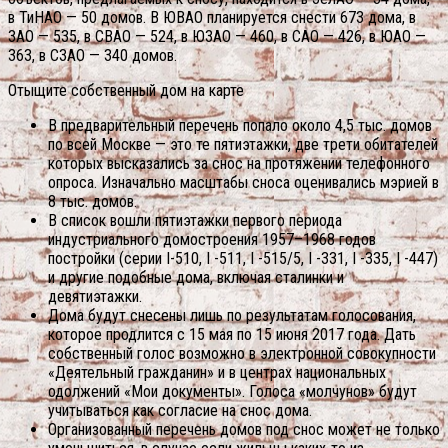
в ТиНАО — 50 домов. В ЮВАО планируется снести 673 дома, в
ЗАО — 535, в СВАО — 524, в ЮЗАО — 460, в САО — 426, в ЮАО —
363, в СЗАО — 340 домов.
Отыщите собственный дом на карте
В предварительный перечень попало около 4,5 тыс. домов
по всей Москве — это те пятиэтажки, две трети обитателей
которых высказались за снос на протяжении телефонного
опроса. Изначально масштабы сноса оценивались мэрией в
8 тыс. домов.
В список вошли пятиэтажки первого периода
индустриального домостроения 1957–1968 годов
постройки (серии I-510, I -511, I -515/5, I -331, I -335, I -447)
и другие подобные дома, включая сталинки и
девятиэтажки.
Дома будут снесены лишь по результатам голосования,
которое продлится с 15 мая по 15 июня 2017 года. Дать
собственный голос возможно в электронной совокупности
«Деятельный гражданин» и в центрах национальных
одолжений «Мои документы». Голоса «молчунов» будут
учитываться как согласие на снос дома.
Организованный перечень домов под снос может не только