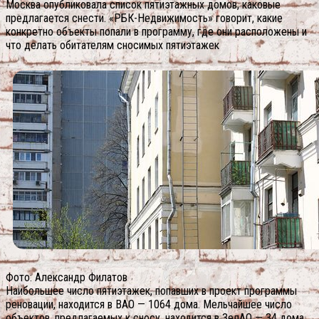
Москва опубликовала список пятиэтажных домов, каковые
предлагается снести. «РБК-Недвижимость» говорит, какие
конкретно объекты попали в программу, где они расположены и
что делать обитателям сносимых пятиэтажек
Фото: Александр Филатов
Наибольшее число пятиэтажек, попавших в проект программы
реновации, находится в ВАО — 1064 дома. Мельчайшее число
объектов, предлагаемых к сносу, находится в ЗелАО — 34 дома,