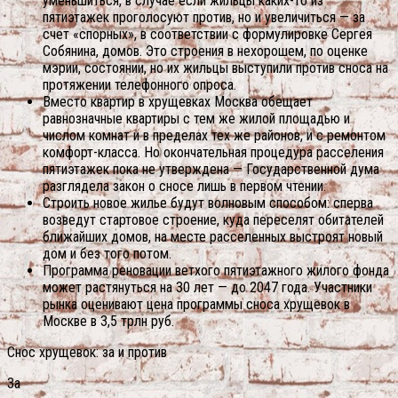
уменьшиться, в случае если жильцы каких-то из
пятиэтажек проголосуют против, но и увеличиться — за
счет «спорных», в соответствии с формулировке Сергея
Собянина, домов. Это строения в нехорошем, по оценке
мэрии, состоянии, но их жильцы выступили против сноса на
протяжении телефонного опроса.
Вместо квартир в хрущевках Москва обещает
равнозначные квартиры с тем же жилой площадью и
числом комнат и в пределах тех же районов, и с ремонтом
комфорт-класса. Но окончательная процедура расселения
пятиэтажек пока не утверждена — Государственной дума
разглядела закон о сносе лишь в первом чтении.
Строить новое жилье будут волновым способом: сперва
возведут стартовое строение, куда переселят обитателей
ближайших домов, на месте расселенных выстроят новый
дом и без того потом.
Программа реновации ветхого пятиэтажного жилого фонда
может растянуться на 30 лет — до 2047 года. Участники
рынка оценивают цена программы сноса хрущевок в
Москве в 3,5 трлн руб.
Снос хрущевок: за и против
За