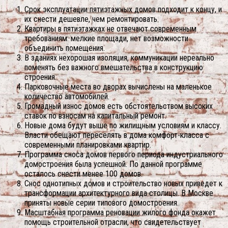
Срок эксплуатации пятиэтажных домов подходит к концу, и
их снести дешевле, чем ремонтировать.
Квартиры в пятиэтажках не отвечают современным
требованиям: мелкие площади, нет возможности
объединить помещения.
В зданиях нехорошая изоляция, коммуникации нереально
поменять без важного вмешательства в конструкцию
строения.
Парковочные места во дворах вычислены на маленькое
количество автомобилей.
Громадный износ домов есть обстоятельством высоких
ставок по взносам на капитальный ремонт.
Новые дома будут выше по жилищным условиям и классу.
Власти обещают переселять в дома комфорт-класса с
современными планировками квартир.
Программа сноса домов первого периода индустриального
домостроения была успешной. По данной программе
осталось снести менее 100 домов.
Снос однотипных домов и строительство новых приведет к
трансформации архитектурного вида столицы. В Москве
приняты новые серии типового домостроения.
Масштабная программа реновации жилого фонда окажет
помощь строительной отрасли, что свидетельствует