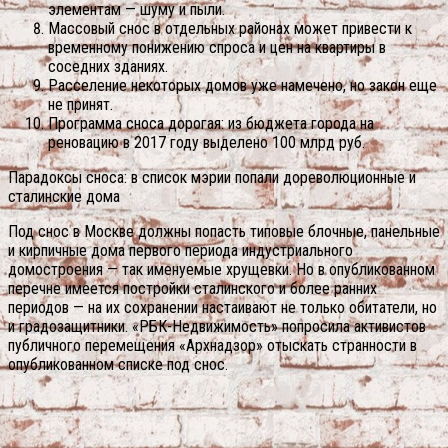
элементам — шуму и пыли.
Массовый снос в отдельных районах может привести к
временному понижению спроса и цен на квартиры в
соседних зданиях.
Расселение некоторых домов уже намечено, но закон еще
не принят.
Программа сноса дорогая: из бюджета города на
реновацию в 2017 году выделено 100 млрд руб.
Парадоксы сноса: в список мэрии попали дореволюционные и
сталинские дома
Под снос в Москве должны попасть типовые блочные, панельные
и кирпичные дома первого периода индустриального
домостроения — так именуемые хрущевки. Но в опубликованном
перечне имеется постройки сталинского и более ранних
периодов — на их сохранении настаивают не только обитатели, но
и градозащитники. «РБК-Недвижимость» попросила активистов
публичного перемещения «Архнадзор» отыскать странности в
опубликованном списке под снос.