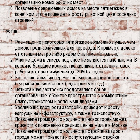
организацию новых рабочих мест.
Появление современных домов на месте пятиэтажек в
конечном итоге приведет к росту рыночной цене соседних
строений.
Против
Размещение некоторых пятиэтажек возможно лучше, чем
домов, предназначенных для переезда. К примеру, далеко
от станции метро либо рядом с автомагистралью.
Многие дома в списке под снос не являются панельными. В
перечне большое количество кирпичных строений, срок
работы которых вычислен до 2050-х годов.
Кое-какие дома из перечня возможно отремонтировать
без расселения и сноса (надстроить и т. д.).
Пятиэтажная застройка представляет собой
организованное, обжитое пространство с комфортным
благоустройством и зелёными дворами.
Увеличение плотности застройки приведет к росту
нагрузки на инфраструктуру, а также транспортную.
Появление громадного количества новостроек может
привести к понижению средних цен на жилье в Москве.
Появление громадного количества стройплощадок в
городе может привести к сопутствующим стройке