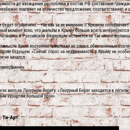
имости до вхождения республики в состав РФ составляли граждане
избежно повлияет на количество предложения, соответственно, и ц
н будет ограничено – так как за их внимание с Крымом соперничает
нный момент ясно, что жильём в Крыму больше всего интересуются 
летворён, в Российской Федерации останется не так много желающ
ом замысле Крым постоянно привлекал не самых обеспеченных сооте
кором будущем: «Сейчас спрос на недвижимость в Крыму не особенн
н не начался.
емперамент».
гих вилл на Лазурном берегу: «Лазурный Берег находится в лёгком
ным курортам большой урон».
 Ти-Арт.