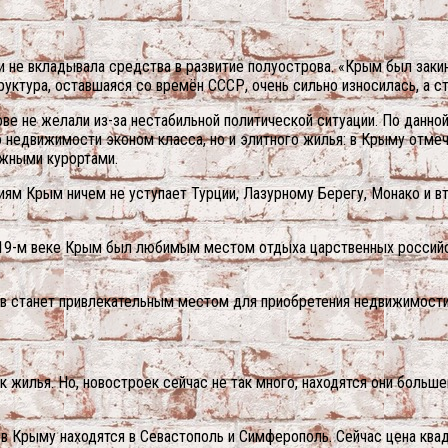
и не вкладывала средства в развитие полуострова. «Крым был заки
ктура, оставшаяся со времён СССР, очень сильно износилась, а ст
ве не желали из-за нестабильной политической ситуации. По данно
о недвижимости эконом класса, но и элитного жилья: в Крыму отмеч
ежными курортами.
иям Крым ничем не уступает Турции, Лазурному Берегу, Монако и 
 19-м веке Крым был любимым местом отдыха царственных российск
ров станет привлекательным местом для приобретения недвижимости
к жилья. Но, новостроек сейчас не так много, находятся они больш
в Крыму находятся в Севастополь и Симферополь. Сейчас цена ква