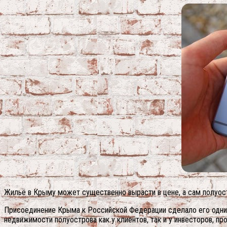
Жильё в Крыму может существенно вырасти в цене, а сам полуос
Присоединение Крыма к Российской Федерации сделало его одним
недвижимости полуострова как у клиентов, так и у инвесторов, пр