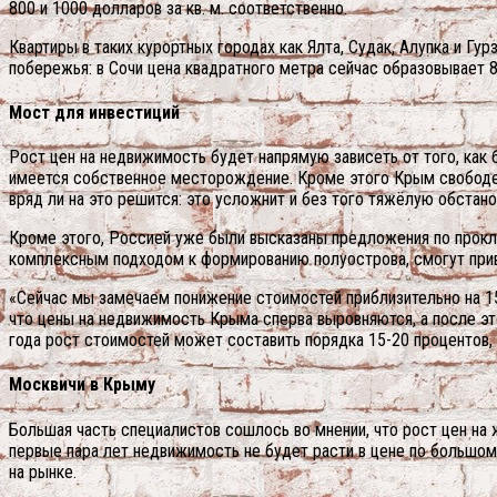
800 и 1000 долларов за кв. м. соответственно.
Квартиры в таких курортных городах как Ялта, Судак, Алупка и Г
побережья: в Сочи цена квадратного метра сейчас образовывает 80
Мост для инвестиций
Рост цен на недвижимость будет напрямую зависеть от того, как 
имеется собственное месторождение. Кроме этого Крым свободен 
вряд ли на это решится: это усложнит и без того тяжёлую обстан
Кроме этого, Россией уже были высказаны предложения по прокла
комплексным подходом к формированию полуострова, смогут прив
«Сейчас мы замечаем понижение стоимостей приблизительно на 15%
что цены на недвижимость Крыма сперва выровняются, а после эт
года рост стоимостей может составить порядка 15-20 процентов, 
Москвичи в Крыму
Большая часть специалистов сошлось во мнении, что рост цен на 
первые пара лет недвижимость не будет расти в цене по большом
на рынке.