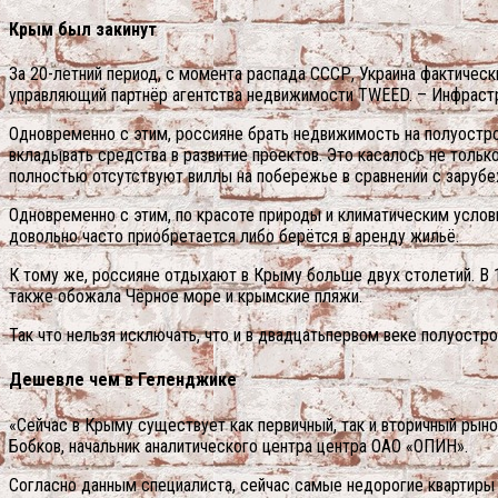
Крым был закинут
За 20-летний период, с момента распада СССР, Украина фактическ
управляющий партнёр агентства недвижимости TWEED. – Инфрастру
Одновременно с этим, россияне брать недвижимость на полуостро
вкладывать средства в развитие проектов. Это касалось не тольк
полностью отсутствуют виллы на побережье в сравнении с заруб
Одновременно с этим, по красоте природы и климатическим услов
довольно часто приобретается либо берётся в аренду жильё.
К тому же, россияне отдыхают в Крыму больше двух столетий. В
также обожала Чёрное море и крымские пляжи.
Так что нельзя исключать, что и в двадцатьпервом веке полуост
Дешевле чем в Геленджике
«Сейчас в Крыму существует как первичный, так и вторичный рыно
Бобков, начальник аналитического центра центра ОАО «ОПИН».
Согласно данным специалиста, сейчас самые недорогие квартиры 