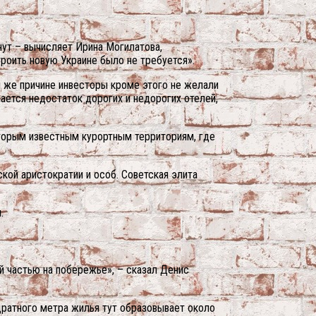
нут – вычисляет Ирина Могилатова,
роить новую Украине было не требуется».
й же причине инвесторы кроме этого не желали
ается недостаток дорогих и недорогих отелей,
вторым известным курортным территориям, где
ой аристократии и особ. Советская элита
.
ей частью на побережье», – сказал Денис
дратного метра жилья тут образовывает около