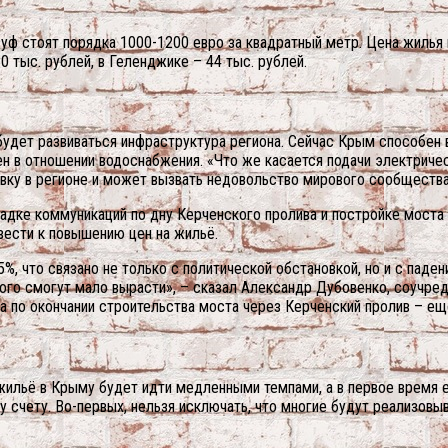
урзуф стоят порядка 1000-1200 евро за квадратный метр. Цена жиль
 тыс. рублей, в Геленджике – 44 тыс. рублей.
будет развиваться инфраструктура региона. Сейчас Крым способен 
в отношении водоснабжения. «Что же касается подачи электричест
овку в регионе и может вызвать недовольство мирового сообщества
дке коммуникаций по дну Керченского пролива и постройке моста ч
ести к повышению цен на жильё.
, что связано не только с политической обстановкой, но и с паден
ого смогут мало вырасти», – сказал Александр Дубовенко, соучре
а по окончании строительства моста через Керченский пролив – ещ
жильё в Крыму будет идти медленными темпами, а в первое время ег
у счету. Во-первых, нельзя исключать, что многие будут реализов