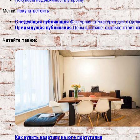
Метки:
покупать
стоить
Следующая публикация
Фактурная штукатурка для отделк
Предыдущая публикация
Цены в стране: сколько стоит ж
Читайте также:
Как купить квартиру на юге португалии