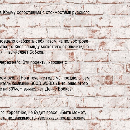
я в Крыму сопоставима с стоимостями русского
всецело снабжать себя газом: на полуострове
ва, то Киев вправду может его отключить, но
», – вычисляет Бобков.
ерез него. Эти проекты, наровне с
ием рубля. Но в течение года мы предполагаем,
дитель компании GOOD WOOD. «В течение этого
ё на 30%», – вычисляет Денис Бобков.
о, вероятнее, не будет вовсе: «Быть может,
ывать недвижимость, увеличивая предложение