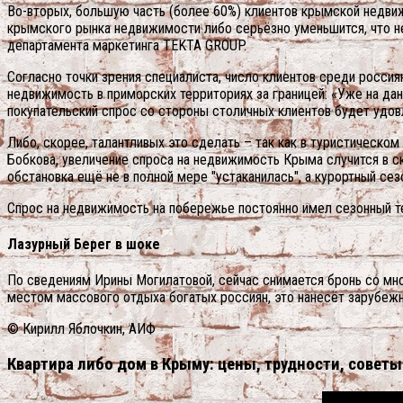
Во-вторых, большую часть (более 60%) клиентов крымской недвиж
крымского рынка недвижимости либо серьёзно уменьшится, что не
департамента маркетинга TEKTA GROUP.
Согласно точки зрения специалиста, число клиентов среди россия
недвижимость в приморских территориях за границей: «Уже на да
покупательский спрос со стороны столичных клиентов будет удов
Либо, скорее, талантливых это сделать – так как в туристическ
Бобкова, увеличение спроса на недвижимость Крыма случится в с
обстановка ещё не в полной мере "устаканилась", а курортный сезо
Спрос на недвижимость на побережье постоянно имел сезонный т
Лазурный Берег в шоке
По сведениям Ирины Могилатовой, сейчас снимается бронь со мно
местом массового отдыха богатых россиян, это нанесёт зарубеж
© Кирилл Яблочкин, АИФ
Квартира либо дом в Крыму: цены, трудности, советы.