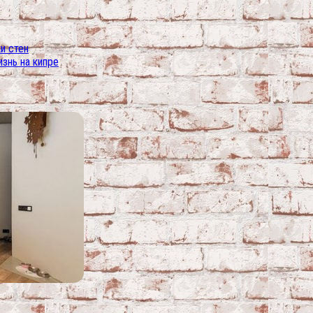
и стен
изнь на кипре