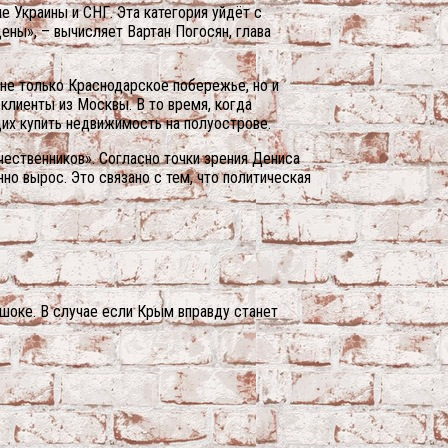
 Украины и СНГ. Эта категория уйдёт с
ены», – вычисляет Вартан Погосян, глава
 не только Краснодарское побережье, но и
клиенты из Москвы. В то время, когда
их купить недвижимость на полуострове.
чественников». Согласно точки зрения Дениса
о вырос. Это связано с тем, что политическая
 шоке. В случае если Крым вправду станет