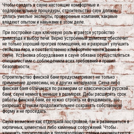
Чтобы создать в сауне настоящие комфортные и
оздоровительные процедуры, строительство саун должны
делать умелые эксперты, проверенные компании, каковые
владеют опытом и навыками в этом деле.
При постройке саун ключевую роль играется устройство
дымохода и выбор печи.
Верно устроенный дымоход обеспечит
не только хороший прогрев помещения, но и разрешит улучшить
свойства пара, и соответственно комфортное нахождение в
сауне. Установка оборудования в сауне обязана осуществляться
специалистами с соблюдением всех требований и правил
безопасности.
Строительство финской бани предусматривает не только
применение древесины, но и других материалов. Сауна либо
финская баня отличается по размерам от классической русской
бани, сауна немного меньше в размерах. Дабы расширить срок
работы финской бани, ее нужно строить на фундаменте, это
разрешит стенкам продолжительнее сохранять собственную
форму и не проседать.
Сауна возможно как отдельной постройкой, так и размешаться в
кирпичных, цементных либо каменных сооружений. Чтобы
улучшить пароизоляцию и теплоизоляцию, стенки рекомендуется