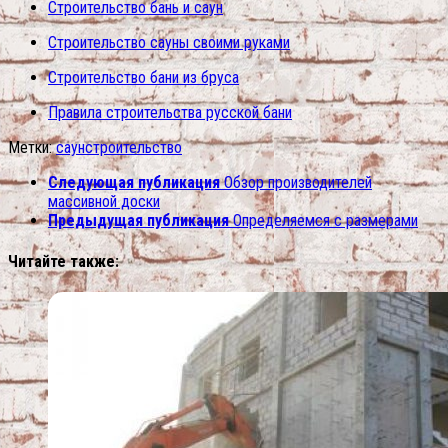
Строительство бань и саун
Строительство сауны своими руками
Строительство бани из бруса
Правила строительства русской бани
Метки:
саун
строительство
Следующая публикация
Обзор производителей
массивной доски
Предыдущая публикация
Определяемся с размерами
Читайте также: