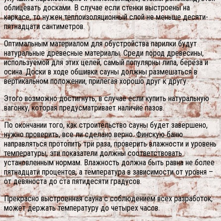
облицевать досками. В случае если стенки выстроены на
каркасе, то нужен теплоизоляционный слой не меньше десяти-
пятнадцати сантиметров.
Оптимальным материалом для обустройства парилки будут
натуральные древесные материалы. Среди пород древесины,
используемой для этих целей, самый популярны липа, берёза и
осина. Доски в ходе обшивки сауны должны размешаться в
вертикальном положении, прилегая хорошо друг к другу.
Этого возможно достигнуть, в случае если купить натуральную
вагонку, которая предусматривает наличие пазов.
По окончании того, как строительство сауны будет завершено,
нужно проверить, все ли сделано верно. Финскую баню
направляться протопить три раза, проверить влажности и уровень
температуры, эти показатели должны соответствовать
установленным нормам. Влажность должна быть равна не более
пятнадцати процентов, а температура в зависимости от уровня –
от девяноста до ста пятидесяти градусов.
Прекрасно выстроенная сауна с соблюдением всех разработок,
может держать температуру до четырех часов.