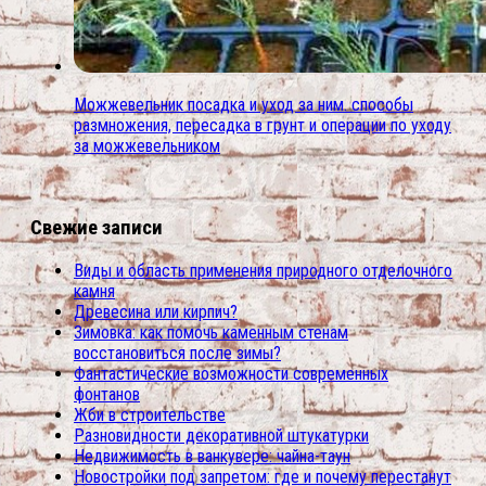
Можжевельник посадка и уход за ним. способы
размножения, пересадка в грунт и операции по уходу
за можжевельником
Свежие записи
Виды и область применения природного отделочного
камня
Древесина или кирпич?
Зимовка: как помочь каменным стенам
восстановиться после зимы?
Фантастические возможности современных
фонтанов
Жби в строительстве
Разновидности декоративной штукатурки
Недвижимость в ванкувере: чайна-таун
Новостройки под запретом: где и почему перестанут