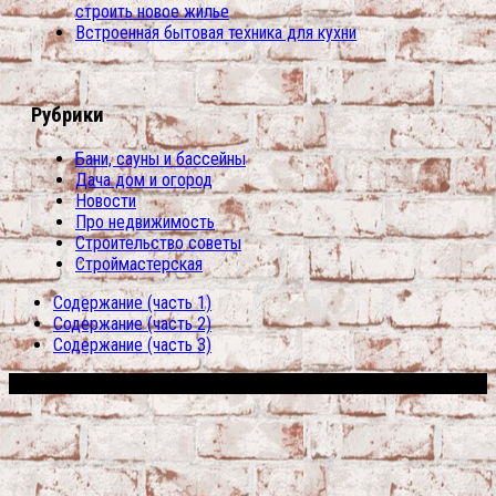
строить новое жилье
Встроенная бытовая техника для кухни
Рубрики
Бани, сауны и бассейны
Дача дом и огород
Новости
Про недвижимость
Строительство советы
Строймастерская
Содержание (часть 1)
Содержание (часть 2)
Содержание (часть 3)
Сфера строительства © 2026. Все права защищены.