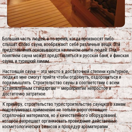
Большая часть людей, в то время, когда произносят либо
слышат слово сауна, воображают себе различные вещи. Эти
представления основываются на личном опыте людей. Под
понятием сауна может представляться и русская баня, и финская
сауна, и турецкий хамам.
Настоящая сауна – это место в достаточной степени культурное,
люди ко мне смогут прийти чтобы отдохнуть, оздоровиться и
поразмышлять. Строительство сауны в соответствии с всем
установленным стандартам — мероприятие непростое и
достаточно затратное.
К примеру, строительство турестроительстве саунцкого хамам
подразумевает применение не только дорогостоящих
отделочных материалов, но и качественного оборудования,
которое разрешает организовать проведение действенных
косметологических сеансов и процедур ароматерапии.