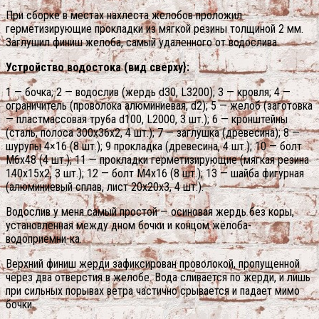
При сборке в местах нахлеста желобов проложил
герметизирующие прокладки из мягкой резины толщиной 2 мм.
Заглушил финиш желоба, самый удаленного от водослива.
Устройство водостока (вид сверху}:
1 — бочка; 2 — водослив (жердь d30, L3200); 3 — кровля; 4 —
ограничитель (проволока алюминиевая, d2); 5 — желоб (заготовка
— пластмассовая труба d100, L2000, 3 шт.); 6 — кронштейны
(сталь, полоса 300x36x2, 4 шт.); 7 — заглушка (древесина); 8 —
шурупы 4×16 (8 шт.); 9 прокладка (древесина, 4 шт.); 10 — болт
М6х48 (4 шт.); 11 — прокладки герметизирующие (мягкая резина
140x15x2, 3 шт.); 12 — болт М4х16 (8 шт.); 13 — шайба фигурная
(алюминиевый сплав, лист 20x20x3, 4 шт.).
Водослив у меня самый простой — осиновая жердь без коры,
установленная между дном бочки и концом жёлоба-
водоприемни-ка.
Верхний финиш жерди зафиксирован проволокой, пропущенной
через два отверстия в желобе. Вода сливается по жерди, и лишь
при сильных порывах ветра частично срывается и падает мимо
бочки.