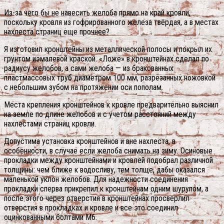
Из-за чего бы не навесить желоба прямо на край кровли,
поскольку кровля из гофрированного железа твёрдая, а в местах
нахлеста страниц еще прочнее?
Я изготовил кронштейны из металлической полосы и покрыл их
грунтом иэмалевой краской. «Ложе» в кронштейнах сделал по
радиусу желобов, а сами желоба — из бракованных
пластмассовых труб диаметром 100 мм, разрезанных ножовкой
с небольшим зубом на протяжении оси пополам.
Места крепления кронштейнов к кровле предварительно выяснил
на земле по длине желобов и с учетом расстояний между
нахлестами страниц кровли.
Допустима установка кронштейнов и вне нахлеста, в
особенности, в случае если желоба снимать на зиму.
Осиновые
прокладки между кронштейнами и кровлей подобрал различной
толщины: чем ближе к водосливу, тем толще, дабы оказался
маленькой уклон желобов. Для надежности соединения
прокладки сперва прикрепил к кронштейнам одним шурупом, а
после этого через отверстия в кронштейнах просверлил
отверстия в прокладках и кровле и все это соединил
оцинкованными болтами М6.