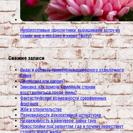
Неприхотливые однолетники: выращиваем астру из
семян. все о посадке и уходе (фото)
Свежие записи
Виды и область применения природного отделочного
камня
Древесина или кирпич?
Зимовка: как помочь каменным стенам
восстановиться после зимы?
Фантастические возможности современных
фонтанов
Жби в строительстве
Разновидности декоративной штукатурки
Недвижимость в ванкувере: чайна-таун
Новостройки под запретом: где и почему перестанут
строить новое жилье