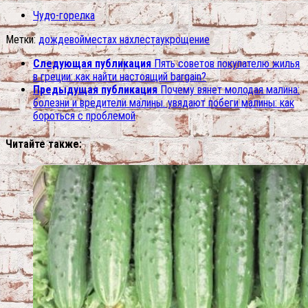
Чудо-горелка
Метки:
дождевой
местах нахлеста
укрощение
Следующая публикация
Пять советов покупателю жилья
в греции: как найти настоящий bargain?
Предыдущая публикация
Почему вянет молодая малина:
болезни и вредители малины. увядают побеги малины: как
бороться с проблемой
Читайте также: