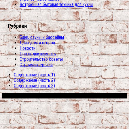
Встроенная бытовая техника для кухни
Рубрики
Бани, сауны и бассейны
Дача дом и огород
Новости
Про недвижимость
Строительство советы
Строймастерская
Содержание (часть 1)
Содержание (часть 2)
Содержание (часть 3)
Сфера строительства © 2026. Все права защищены.