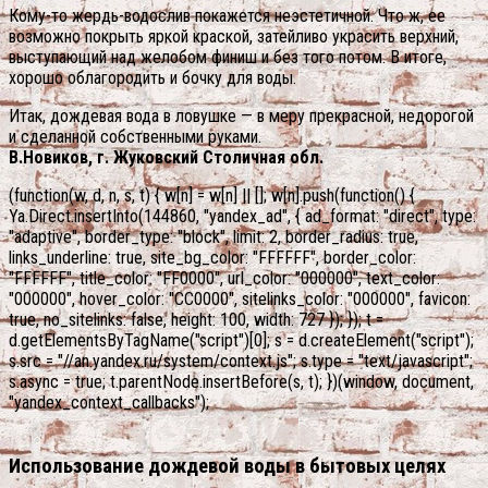
Кому-то жердь-водослив покажется неэстетичной. Что ж, ее
возможно покрыть яркой краской, затейливо украсить верхний,
выступающий над желобом финиш и без того потом. В итоге,
хорошо облагородить и бочку для воды.
Итак, дождевая вода в ловушке — в меру прекрасной, недорогой
и сделанной собственными руками.
В.Новиков, г. Жуковский Столичная обл.
(function(w, d, n, s, t) { w[n] = w[n] || []; w[n].push(function() {
Ya.Direct.insertInto(144860, "yandex_ad", { ad_format: "direct", type:
"adaptive", border_type: "block", limit: 2, border_radius: true,
links_underline: true, site_bg_color: "FFFFFF", border_color:
"FFFFFF", title_color: "FF0000", url_color: "000000", text_color:
"000000", hover_color: "CC0000", sitelinks_color: "000000", favicon:
true, no_sitelinks: false, height: 100, width: 727 }); }); t =
d.getElementsByTagName("script")[0]; s = d.createElement("script");
s.src = "//an.yandex.ru/system/context.js"; s.type = "text/javascript";
s.async = true; t.parentNode.insertBefore(s, t); })(window, document,
"yandex_context_callbacks");
Использование дождевой воды в бытовых целях