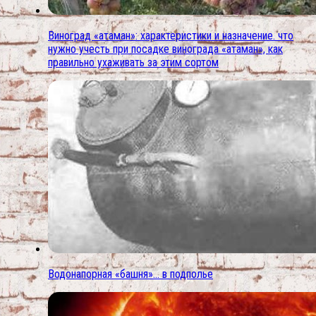
Виноград «атаман»: характеристики и назначение. что
нужно учесть при посадке винограда «атаман», как
правильно ухаживать за этим сортом
Водонапорная «башня»… в подполье