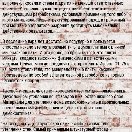
выполнены кровля и стены и других не меньше ответственных
качеств. Утепление нужно осуществлять в соответствии с
действующими разработками, условиями применения того либо
иного материала. Лишь структурированный подход и грамотный
при монтаже утеплителя разрешит достигнуть максимально
действенных результатов.
В последние пара лет достаточно популярно и пользуется
спросом начало утеплять разные типы домов плитами отличной
минеральной ваты. И это верно, по причине того, что плиты
минваты владеют высокими физическими и качественными
чертями. Сейчас многие предпочитают применять Изовол СТ-75 в
качестве утеплителя, это минераловатные плиты, каковые
произведены по особой запатентованной разработке из горных
базальтовых пород.
Таковой утеплитель станет хорошим ответом для применения в
двухслойном утеплении вентфасадов в качестве нижнего слоя.
Материалы для утепления дома возможно купить в произвольных
специальных магазинах, причем цена их достаточно
демократичная.
На сегодня существуют пара самые эффективных типов
утепления стен. Самый применимы штукатурный фасад и