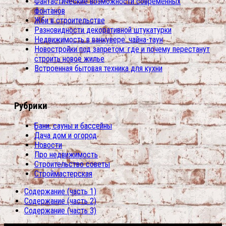
Фантастические возможности современных
фонтанов
Жби в строительстве
Разновидности декоративной штукатурки
Недвижимость в ванкувере: чайна-таун
Новостройки под запретом: где и почему перестанут
строить новое жилье
Встроенная бытовая техника для кухни
Рубрики
Бани, сауны и бассейны
Дача дом и огород
Новости
Про недвижимость
Строительство советы
Строймастерская
Содержание (часть 1)
Содержание (часть 2)
Содержание (часть 3)