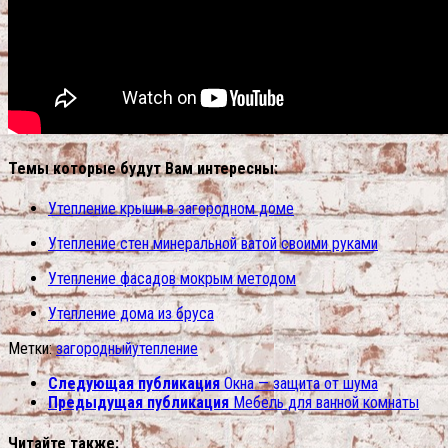
Темы которые будут Вам интересны:
Утепление крыши в загородном доме
Утепление стен минеральной ватой своими руками
Утепление фасадов мокрым методом
Утепление дома из бруса
Метки:
загородный
утепление
Следующая публикация
Окна — защита от шума
Предыдущая публикация
Мебель для ванной комнаты
Читайте также: