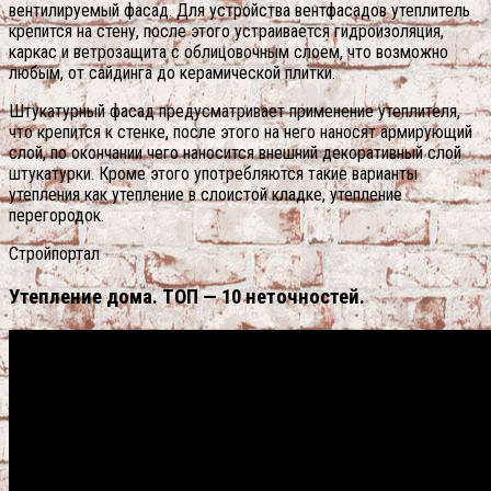
вентилируемый фасад. Для устройства вентфасадов утеплитель
крепится на стену, после этого устраивается гидроизоляция,
каркас и ветрозащита с облицовочным слоем, что возможно
любым, от сайдинга до керамической плитки.
Штукатурный фасад предусматривает применение утеплителя,
что крепится к стенке, после этого на него наносят армирующий
слой, по окончании чего наносится внешний декоративный слой
штукатурки. Кроме этого употребляются такие варианты
утепления как утепление в слоистой кладке, утепление
перегородок.
Стройпортал
Утепление дома. ТОП — 10 неточностей.