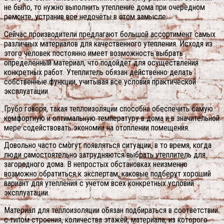
не было, то нужно выполнить утепление дома при очередном
ремонте, устранив все недочёты в этом замысле.
Сейчас производители предлагают большой ассортимент самых
различных материалов для качественного утепления. Исходя из
этого человек постоянно имеет возможность выбрать
определенный материал, что подойдет для осуществления
конкретных работ. Утеплитель обязан действенно делать
собственные функции, учитывая все условия практической
эксплуатации.
Грубо говоря, такая теплоизоляции способна обеспечить самую
комфортную и оптимальную температуру в дома и в значительной
мере содействовать экономии на отоплении помещения.
Довольно часто смогут появляться ситуации, в то время, когда
люди самостоятельно затрудняются выбрать утеплитель для
загородного дома. В непростых обстановках неизменно
возможно обратиться к экспертам, каковые подберут хороший
вариант для утепления с учетом всех конкретных условий
эксплуатации.
Материал для теплоизоляции обязан подбираться в соответствии
с типом строения, количества этажей, материала, из которого