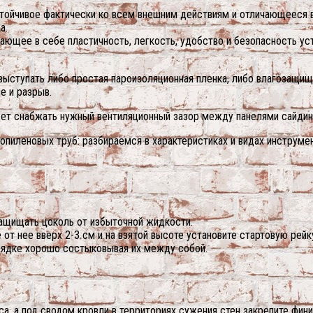
стойчивое фактически ко всем внешним действиям и отличающееся 
а.
ающее в себе пластичность, легкость, удобство и безопасность уст
выступать либо простая пароизоляционная пленка, либо влагозащи
е и разрыв.
дет снабжать нужный вентиляционный зазор между панелями сайдин
опиленовых труб: разбираемся в характеристиках и видах инструме
ащищать цоколь от избыточной жидкости.
от нее вверх 2-3 см и на взятой высоте установите стартовую рейку
орядке хорошо состыковывая их между собой.
а, а под сводом кровли в территориях сужения стен закрепите фин