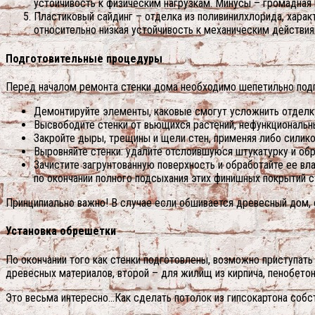
устойчивость к физическим нагрузкам. Минусы – громадная
Пластиковый сайдинг – отделка из поливинилхлорида, харак
относительно низкая устойчивость к механическим действия
Подготовительные процедуры
Перед началом ремонта стенки дома необходимо шепетильно под
Демонтируйте элементы, каковые смогут усложнить отделку:
Высвободите стенки от вьющихся растений, нефункциональн
Закройте дыры, трещины и щели стен, применяя либо силико
Выровняйте стенки: удалите отслоившуюся штукатурку и об
Зачистите загрунтованную поверхность и обработайте ее 
по окончании полного подсыхания этих финишных покрытий с
Принципиально важно! В случае если обшивается древесный дом, 
Установка обрешетки
По окончании того как стенки подготовлены, возможно приступат
древесных материалов, второй – для жилищ из кирпича, пенобетон
Это весьма интересно…Как сделать потолок из гипсокартона собс