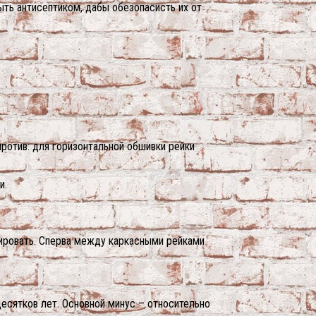
ть антисептиком, дабы обезопасисть их от
против: для горизонтальной обшивки рейки
и.
лировать. Сперва между каркасными рейками
есятков лет. Основной минус – относительно