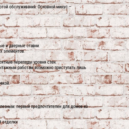
тотой обслуживания. Основной минус –
ые и дверные ставни.
х элементов.
оятные перепады уровня стен.
онтажным работам возможно приступать лишь
вкой.
елезным: первый предпочтителен для домов из
й отделки