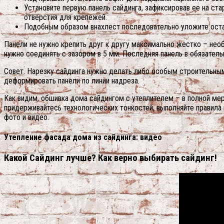
Установите первую панель сайдинга, зафиксировав ее на ста
отверстия для крепежей.
Подобным образом внахлест последовательно уложите остал
Панели не нужно крепить друг к другу максимально жестко – нео
нужно соединять с зазором в 5 мм. Последняя панель в обязатель
Совет. Нарезку сайдинга нужно делать либо особым строительны
деформировать панели по линии надреза.
Как видим, обшивка дома сайдингом с утеплителем – в полной ме
придерживайтесь технологических тонкостей, выполняйте правил
фото и видео.
Утепление фасада дома из сайдинга: видео
Какой Сайдинг лучше? Как верно выбирать сайдинг!