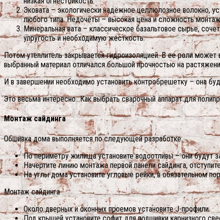
низкая огнестойкость.
Эковата – экологически надёжное целлюлозное волокно, у
любого типа. Недочёты – высокая цена и сложность монтаж
Минеральная вата – классическое базальтовое сырье, сочет
упругость и необходимую жёсткость.
Потом утеплитель закрывается гидроизоляцией. В ее роли может 
выбранный материал отличался большой прочностью на растяжени
И в завершении необходимо установить контробрешетку – она бу
Это весьма интересно…Как выбрать сварочный аппарат для полипр
Монтаж сайдинга
Обшивка дома выполняется по следующей разработке:
По периметру жилища установите водоотливы – они будут з
Начертите линию монтажа первой панели сайдинга, отступите 
На углы дома установите угловые рейки, в обязательном п
Монтаж сайдинга
Около дверных и оконных проемов установите J-профили.
Под крышей установите софит для подшивки карнизного свес