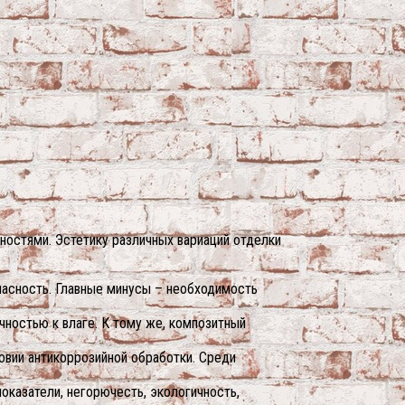
остями. Эстетику различных вариаций отделки
пасность. Главные минусы – необходимость
чностью к влаге. К тому же, композитный
овии антикоррозийной обработки. Среди
казатели, негорючесть, экологичность,