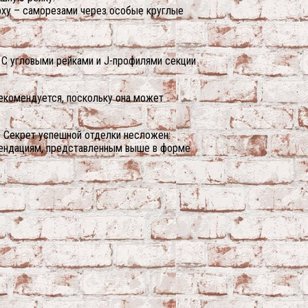
верху – саморезами через особые круглые
 С угловыми рейками и J-профилями секции
екомендуется, поскольку она может
. Секрет успешной отделки несложен:
мендациям, представленным выше в форме