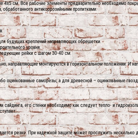
е 4х5 см. Все рабочие элементы предварительно необходимо покры
я, обработанного антикоррозийными пропитками.
в:
 для будущих креплений направляющих обрешетки.
роительного уровня.
ледующие рейки с шагом 30-40 см.
льно, направляющие монтируются в горизонтальном положении. И на
бо оцинкованные саморезы, а для древесной – оцинкованные гвозд
 сайдинга, его стенки необходимо как следует тепло- и гидроизо
ступает:
одается резке. При надежной защите может прослужить несколько д