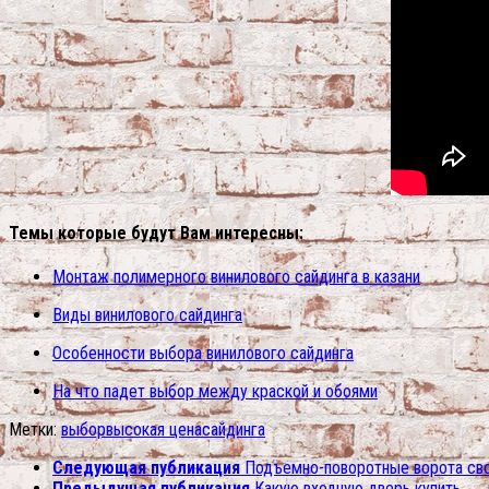
Темы которые будут Вам интересны:
Монтаж полимерного винилового сайдинга в казани
Виды винилового сайдинга
Особенности выбора винилового сайдинга
На что падет выбор между краской и обоями
Метки:
выбор
высокая цена
сайдинга
Следующая публикация
Подъемно-поворотные ворота св
Предыдущая публикация
Какую входную дверь купить