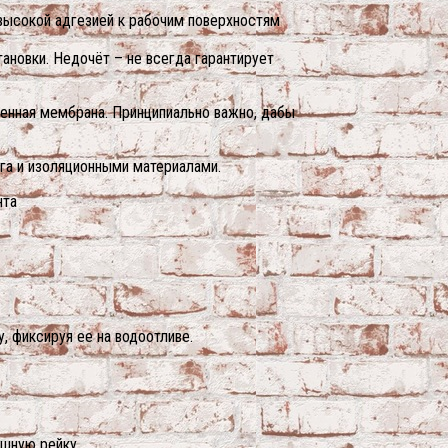
высокой адгезией к рабочим поверхностям
ановки. Недочёт – не всегда гарантирует
щенная мембрана. Принципиально важно, дабы
га и изоляционными материалами.
нта
, фиксируя ее на водоотливе.
ишную рейку.