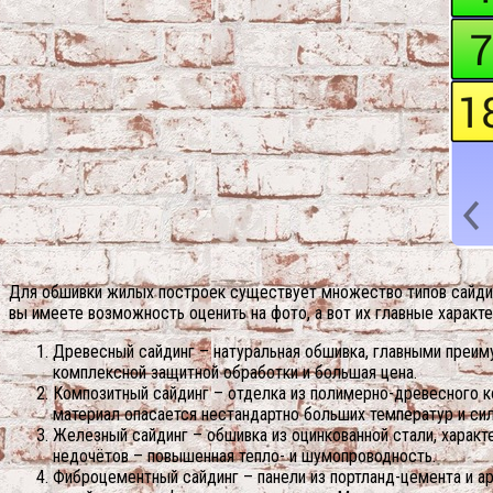
Для обшивки жилых построек существует множество типов сайдин
вы имеете возможность оценить на фото, а вот их главные характ
Древесный сайдинг – натуральная обшивка, главными преим
комплексной защитной обработки и большая цена.
Композитный сайдинг – отделка из полимерно-древесного ко
материал опасается нестандартно больших температур и си
Железный сайдинг – обшивка из оцинкованной стали, харак
недочётов – повышенная тепло- и шумопроводность.
Фиброцементный сайдинг – панели из портланд-цемента и а