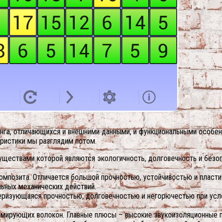
га, отличающихся и внешними данными, и функциональными особенн
еристики мы разглядим потом.
уществами которой являются экологичность, долговечность и безо
мпозита. Отличается большой прочностью, устойчивостью и пласти
льных механических действий.
теризующаяся прочностью, долговечностью и негорючестью при усл
рмирующих волокон. Главные плюсы – высокие звукоизоляционные по