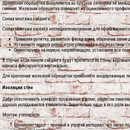
Древесная обрешетка выполняется из брусков сечением не меньш
гниения. Железная обрешетка планирует из оцинкованного профил
Схема монтажа сайдинга
Схема монтажа каркаса неспециализированная для обоих варианто
Применяя рулетку, разметьте фасад дома, обозначив линии
Установите первую рейку, отрегулировав ее посредством ст
Ориентируясь на первую направляющую, установите все пос
В случае если панели сайдинга будут крепиться на стены вертика
каркаса фиксируются вертикально.
Для крепления железной обрешетки применяйте анодированные ли
Изоляция стен
Дабы обеспечивать комфорт проживания в доме, обшитом панелями
хорошо укладывается утеплитель. Значительно чаще в его роли вы
Монтаж утеплителя
Пенополистирол – прочный и упругий материал, что легко п