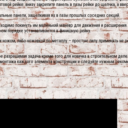
ртовой рейке: внизу закрепите панель в пазы рейки до щелчка, а в
ьные панели, защелкивая их в пазы прошлых соседних секций.
бходимо покинуть им маленький маневр для движения и расширения.
ном порядке устанавливается в финишную рейку.
м ножом, либо ножовкой по металлу – простую пилу применять не р
ре разрешимая задача кроме того для новичка в строительном деле
а монтажа каждого элемента конструкции и следуйте нужным реко