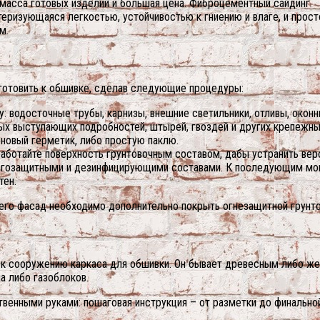
 масса готовых изделий и большая цена. Фиброцементный сайдинг
теризующаяся легкостью, устойчивостью к гниению и влаге, и прос
м.
готовить к обшивке, сделав следующие процедуры:
 водосточные трубы, карнизы, внешние светильники, отливы, оконн
ых выступающих подробностей, штырей, гвоздей и других крепежны
новый герметик, либо простую паклю.
работайте поверхность грунтовочным составом, дабы устранить вер
влагозащитными и дезинфицирующими составами. К последующим м
тен.
его фасад необходимо дополнительно покрыть огнезащитной грунто
ь к сооружению каркаса для обшивки. Он бывает древесным либо ж
а либо газоблоков.
твенными руками: пошаговая инструкция – от разметки до финально