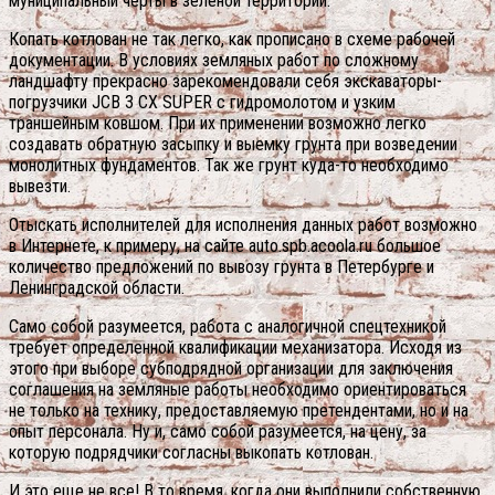
муниципальный черты в зеленой территории.
Копать котлован не так легко, как прописано в схеме рабочей
документации. В условиях земляных работ по сложному
ландшафту прекрасно зарекомендовали себя экскаваторы-
погрузчики JCB 3 CX SUPER с гидромолотом и узким
траншейным ковшом. При их применении возможно легко
создавать обратную засыпку и выемку грунта при возведении
монолитных фундаментов. Так же грунт куда-то необходимо
вывезти.
Отыскать исполнителей для исполнения данных работ возможно
в Интернете, к примеру, на сайте auto.spb.acoola.ru большое
количество предложений по вывозу грунта в Петербурге и
Ленинградской области.
Само собой разумеется, работа с аналогичной спецтехникой
требует определенной квалификации механизатора. Исходя из
этого при выборе субподрядной организации для заключения
соглашения на земляные работы необходимо ориентироваться
не только на технику, предоставляемую претендентами, но и на
опыт персонала. Ну и, само собой разумеется, на цену, за
которую подрядчики согласны выкопать котлован.
И это еще не все! В то время, когда они выполнили собственную