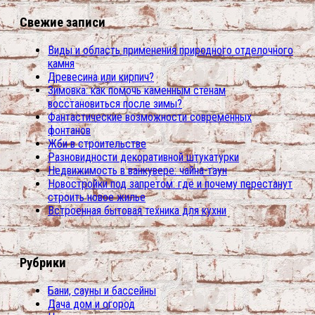
Свежие записи
Виды и область применения природного отделочного
камня
Древесина или кирпич?
Зимовка: как помочь каменным стенам
восстановиться после зимы?
Фантастические возможности современных
фонтанов
Жби в строительстве
Разновидности декоративной штукатурки
Недвижимость в ванкувере: чайна-таун
Новостройки под запретом: где и почему перестанут
строить новое жилье
Встроенная бытовая техника для кухни
Рубрики
Бани, сауны и бассейны
Дача дом и огород