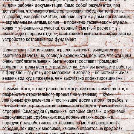
выдачи рабочей документации. Само собой разумеется, при
допущении, что именно ваша организация победила тендер на
генподрядные работы! Итак, рабочие чертежи дома согласованы
и скреплены печатями, копия – в проектно-техническом отделе,
копия – у начальника участка, сводный сметный расчет – в
сметно-договорном отделе, необходимо выбирать подрядчика на
устройство котлована под фундамент.
Цена затрат на утилизацию и раскопки грунта выводится из
сметного расчета, но, господа экономисты, помните, что эта цена
очень приблизительная и, быть может, составит громадной
процент от цены всего строительства. Если вы начинаете работы
в феврале – грунт будет мерзлым. В апреле – нечистым и из-за
вешних вод куда тяжелее, чем высчитано проектировщиками.
Помимо этого, в ходе раскопок смогут найтись окаменелости, в
разработке строительного проекта не учтенные, — куски
ленточных фундаментов и прогнившие доски ветхих погребов, в
случае если строительство начинается на месте уничтоженных
строений.
Самородки булыжника, которые связаны с корневой
совокупностью срубленных под корень ветхих сосен, не
порадуют разработчиков котлованов на местах расширения
городов, тех жилых массивов, каковые строятся на пределах