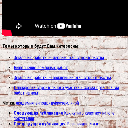
Темы которые будут Вам интересны:
Земляные работы — первый этап строительства
Выполнение земляных работ
Земляные работы — важнейший этап строительства
Планировка строительного участка и схема организации
работ на нем
Метки:
академия
генподрядчика
земляной
Следующая публикация
Как купить квартиру на юге
португалии
Предыдущая публикация
Разновидности и