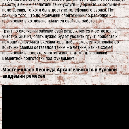
работу, а вы им заплатили за их услуги – держите их если не в
поле зрения, то хотя бы в доступе телефонного звонка. По
причине того, что по окончании спецтехники по раскопке и
планировки в котловане начнутся свайные работы.
Грунт по окончании забивки свай разрыхляется и остается на
участке. Значит, опять нужно будет увозить грунт, прибегая к
помощи погрузчика-экскаватора, дабы замысел котлована со
вбитыми сваями оставался таким же четким, как на схеме
планировки в проекте многоэтажного дома для заливки
цементной подготовки под фундамент.
Мастер-класс Леонида Архангельского в Русской
академии ремесел