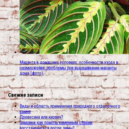
Маранта в домашних условиях: особенности ухода и
размножения. проблемы при выращивании маранты
дома (фото)
Свежие записи
Виды и область применения природного отделочного
камня
Древесина или кирпич?
Зимовка: как помочь каменным стенам
восстановиться после зимы?