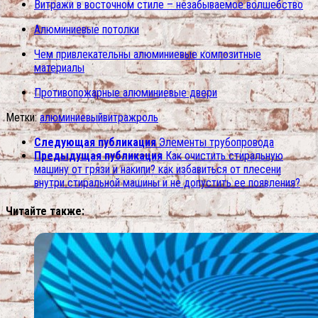
Витражи в восточном стиле – незабываемое волшебство
Алюминиевые потолки
Чем привлекательны алюминиевые композитные
материалы
Противопожарные алюминиевые двери
Метки:
алюминиевый
витраж
роль
Следующая публикация
Элементы трубопровода
Предыдущая публикация
Как очистить стиральную
машину от грязи и накипи? как избавиться от плесени
внутри стиральной машины и не допустить ее появления?
Читайте также: