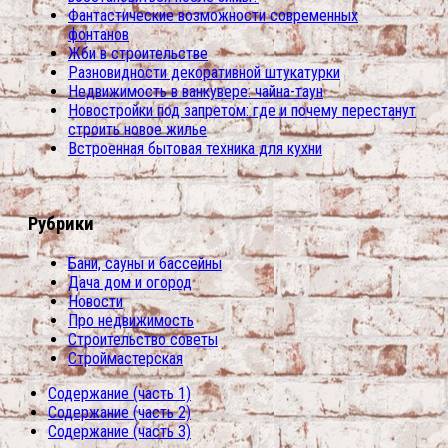
Фантастические возможности современных
фонтанов
Жби в строительстве
Разновидности декоративной штукатурки
Недвижимость в ванкувере: чайна-таун
Новостройки под запретом: где и почему перестанут
строить новое жилье
Встроенная бытовая техника для кухни
Рубрики
Бани, сауны и бассейны
Дача дом и огород
Новости
Про недвижимость
Строительство советы
Строймастерская
Содержание (часть 1)
Содержание (часть 2)
Содержание (часть 3)