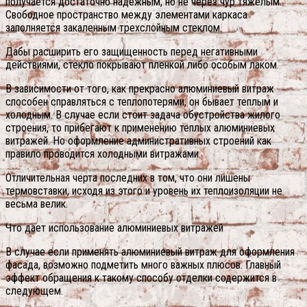
получается достаточно надежным, но не через чур тяжелым.
Свободное пространство между элементами каркаса
заполняется закаленным трехслойным стеклом.
Дабы расширить его защищенность перед негативными
действиями, стекло покрывают пленкой либо особым лаком.
В зависимости от того, как прекрасно алюминиевый витраж
способен справляться с теплопотерями, он бывает теплым и
холодным. В случае если стоит задача обустройства жилого
строения, то прибегают к применению теплых алюминиевых
витражей.
Но оформление административных строений как
правило проводится холодными витражами.
Отличительная черта последних в том, что они лишены
термовставки, исходя из этого и уровень их теплоизоляции не
весьма велик.
Что дает использование алюминиевых витражей
В случае если применять алюминиевый витраж для оформления
фасада, возможно подметить много важных плюсов. Главный
эффект обращения к такому способу отделки содержится в
следующем.