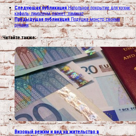
Следующая публикация
Напольное покрытие для кухни:
кафель, линолеум, паркет, ламинат
Предыдущая публикация
Подушка-монстр своими
руками
Читайте также:
Визовый режим и вид на жительство в