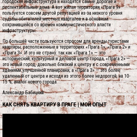
городская инфраструктура и находятся самые дорогие и
респектабельные дома. А вот жилая территория «Прага 9»
пользуется совсем другой репутацией из-за низкого уровня
судьбы обитателей местных кварталов и в основном
сохранившейся со времен коммунистического власти
инфраструктуры.
По большей части пользуются спросом для аренды туристами
квартиры, расположенные в территориях «Прага 1», «Прага 2» и
«Прага 3». И это не страно: так как «Прага 1» — это
исторический, культурный и деловой центр города, «Прага 2» —
это новый город, довольно близкий к центру и с современными
зданиями улучшенной планировки, а «Прага 3» — это более
удаленный от центра и исходя из этого более недорогой, на 10-
15 %, аналог нового города.
Александр Бабицкий
КАК СНЯТЬ КВАРТИРУ В ПРАГЕ | МОЙ ОПЫТ