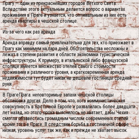
Прагу — один из прекраснейших городов Ветхого Света.
Вследствие этого актуальным делается вопрос о вариантах
проживания в Праге и узнается, что оптимальным из них есть
аренда квартиры в чешской столице.
Из-за чего как раз аренда
Аренда вправду самый привлекательна для тех, кто приезжает в
Прагу как минимум на пара дней. Обстоятельства несложны и
лежат в степени развития и области экономики туристической
инфраструктуры. К примеру, в итальянской либо французской
столице имеется множество отелей самого стоимости
проживания и различного уровня, а кратковременная аренда
недвижимости тут будет никак не дешевле гостиницы средней
руки.
В ПрагеПрага: неповторимые запахи чешской столицы
обстановка другая. Дело в том, что, хоть коммунистическая
совокупность в Восточной Европе и развалилась более двадцати
лет назад, но этого срока выяснилось не хватает, дабы Чехия
смогла обзавестись громадным числом современных отелей
кроме того в Праге.
В следствии борьба в гостиничной сфере
низкая, уровень услуг так же, как и прежде не хватает высок.