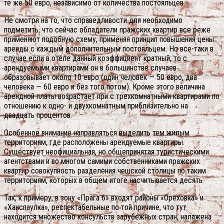
те же 50 евро, независимо от количества постояльцев.
Не смотря на то, что справедливости для необходимо
подметить, что сейчас обладатели пражских квартир все реже
применяют подобную схему, применяя принцип повышения цены
аренды с каждым дополнительным постояльцем. Но все-таки в
случае если в отеле данный коэффициент кратный, то с
арендуемыми квартирами он в большинстве случаев
образовывает около 10 евро (один человек — 50 евро, два
человека — 60 евро и без того потом). Кроме этого величина
арендной платы возрастает при с трехкомнатными квартирами по
отношению к одно- и двухкомнатным приблизительно на
двадцать процентов.
Особенное внимание направляться выделить тем жилым
территориям, где расположены арендуемые квартиры.
Существует неофициальная, но общепринятая туристическими
агентствами и во многом самими собственниками пражских
квартир совокупность разделения чешской столицы по таким
территориям, которых в общем итоге насчитывается десять.
Так, к примеру, в зону «Прага 6» входят районы «Ореховка» и
«Ханспаулка», респектабельные по той причине, что тут
находится множество консульств зарубежных стран, налажена