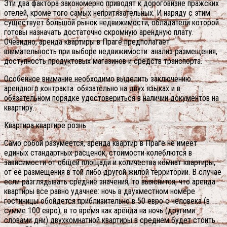
Эти два фактора закономерно приводят к дороговизне пражских
отелей, кроме того самых непритязательных. И наряду с этим
существует большой рынок недвижимости, обладатели которой
готовы назначать достаточно скромную арендную плату.
Очевидно, аренда квартиры в Праге предполагает
внимательность при выборе недвижимости: анализ размещения,
доступность продуктовых магазинов и средств транспорта.
Особенное внимание необходимо выделить заключению
арендного контракта: обязательно на двух языках и в
обязательном порядке удостовериться в наличии документов на
квартиру.
Квартира квартире рознь
Само собой разумеется, аренда квартир в Праге не имеет
единых стандартных расценок, стоимости колеблются в
зависимости от общей площади и количества комнат квартиры,
от ее размещения в той либо другой жилой территории. В случае
если разглядывать средние значения, то выяснится, что аренда
квартиры все равно удачнее: ночь в двухместном номере
гостиницы обойдется приблизительно в 50 евро с человека (в
сумме 100 евро), в то время как аренда на ночь (другими
словами дни) двухкомнатной квартиры в среднем будет стоить