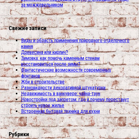
за можжевельником
Свежие записи
Виды и область применения природного отделочного
камня
Древесина или кирпич?
Зимовка: как помочь каменным стенам
восстановиться после зимы?
Фантастические возможности современных
фонтанов
Жби в строительстве
Разновидности декоративной штукатурки
Недвижимость в ванкувере: чайна-таун
Новостройки под запретом: где и почему перестанут
строить новое жилье
Встроенная бытовая техника для кухни
Рубрики