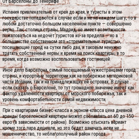
От Барселоны до Тенерифе
Испания привлекательна от края до края, и туристы в этом
государстве попадаются в случае если и не на каждом шагу, то в
любом достаточно большом населенном пункте — совершенно
верно. Так, столица страны, Мадрид, не имеет возможности
пожаловаться на недочёт туристов из-за предела — но в
большинстве собственном это «стремительные туристы»,
посещающие город на сутки либо два, и таковым ненужно
тратить собственный нервы и время на поиск квартиры, в то
время, когда возможно воспользоваться гостиницей.
Иное дело Барселона, самый посещаемый чужестранцами город
страны, и курортные территории как на побережье материковой
части Испании, так и на принадлежащих ей островах. В случае
если сказать о Барселоне, то тут громадное значение имеет как
фактор удаленности квартиры от морского побережья, так и
уровень комфортабельности самой недвижимости.
При с квартирами бизнес-класса и эконом-класса цена дневной
аренды барселонской квартиры может составлять от 60 до 150
евро (в зависимости от района). Возможно отыскать вариант
кроме того пара дешевле, но это будет означать если не
мошенничество, то неблагополучный район города.