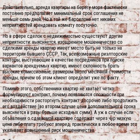
Действительно, аренда квартиры на берегу моря фактически
постоянно предполагает минимальный срок соглашения не
меньше семь дней. Но в той же Барселоне нет никаких
неприятностей арендовать комнату посуточно.
Но в сфере сделок с недвижимостью существуют другие
неприятности: выясняется, изощренное мошенничество со
сделками аренды квартир имеет место быть не только на
территории бывшего СССР. Так, всевозможные риэлторские
конторы, выступающие в качестве посредников при поиске
вариантов арендуемых квартир, имеют склонность брать
высокие комиссионные, размером около месячной стоимости
аренды, причем об этом клиент определит уже по факту.
Помимо этого, собственники квартир не хватает четко
формулируют контракт, почему появляются сложности при
необходимости расторгнуть контракт досрочно либо продолжить
его воздействие (во втором случае цена дополнительного срока
выясняется в разы больше исходных сумм). А уж в случае если
объявления о сдаваемой квартире содержат через чур низкую
цена либо плату требуют вперед, практически в любое время это
указывает повышенный риск мошенничества.