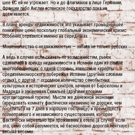
шее ЕС ей не угрожает. Но и до флагманов в лице Германии,
Франции либо Англии испанское государство пока не
дотягивается.
В плане аренды недвижимости это указывает громаднейшее
понижение цены, поскольку глобальный экономический кризис
особенно отразился именно на середняках.
Мошенничество с недвижимостью — забава не только русских
А ведь в случае если сказать по возможностям, рынок
сдаваемой в аренду недвижимости в Испании один из самые
многообещающих: с одной стороны, известные курорты
средиземноморского побережья Испании (другими словами
отдых), с другой — огромное количество самобытных
культурных и исторических центров, начиная от Барселоны и
Мадрида и заканчивая Севильей (другими словами
круглогодичный туризм). Мысли же денежной экономии
(арендовать комнату фактически неизменно не дороже, чем
поселиться на 7 дней в хорошую гостиницу) и преимуществ
полноправного и независимого существования, которое
фактически нереально при проживании в отеле (в случае если
это, само собой разумеется, не баснословно дорогой пентхаус)
весьма весомы.