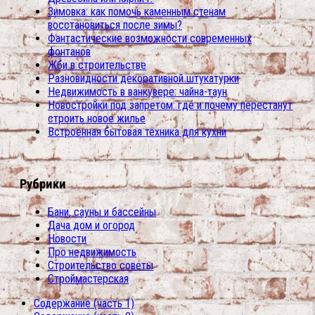
Зимовка: как помочь каменным стенам
восстановиться после зимы?
Фантастические возможности современных
фонтанов
Жби в строительстве
Разновидности декоративной штукатурки
Недвижимость в ванкувере: чайна-таун
Новостройки под запретом: где и почему перестанут
строить новое жилье
Встроенная бытовая техника для кухни
Рубрики
Бани, сауны и бассейны
Дача дом и огород
Новости
Про недвижимость
Строительство советы
Строймастерская
Содержание (часть 1)