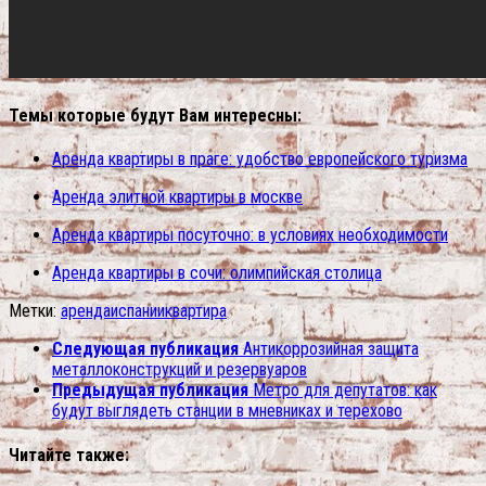
Темы которые будут Вам интересны:
Аренда квартиры в праге: удобство европейского туризма
Аренда элитной квартиры в москве
Аренда квартиры посуточно: в условиях необходимости
Аренда квартиры в сочи: олимпийская столица
Метки:
аренда
испании
квартира
Следующая публикация
Антикоррозийная защита
металлоконструкций и резервуаров
Предыдущая публикация
Метро для депутатов: как
будут выглядеть станции в мневниках и терехово
Читайте также: