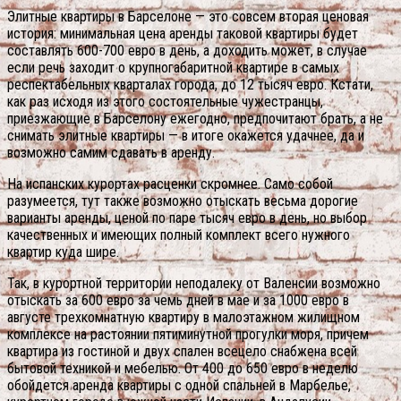
Элитные квартиры в Барселоне — это совсем вторая ценовая
история: минимальная цена аренды таковой квартиры будет
составлять 600-700 евро в день, а доходить может, в случае
если речь заходит о крупногабаритной квартире в самых
респектабельных кварталах города, до 12 тысяч евро. Кстати,
как раз исходя из этого состоятельные чужестранцы,
приезжающие в Барселону ежегодно, предпочитают брать, а не
снимать элитные квартиры — в итоге окажется удачнее, да и
возможно самим сдавать в аренду.
На испанских курортах расценки скромнее. Само собой
разумеется, тут также возможно отыскать весьма дорогие
варианты аренды, ценой по паре тысяч евро в день, но выбор
качественных и имеющих полный комплект всего нужного
квартир куда шире.
Так, в курортной территории неподалеку от Валенсии возможно
отыскать за 600 евро за чемь дней в мае и за 1000 евро в
августе трехкомнатную квартиру в малоэтажном жилищном
комплексе на растоянии пятиминутной прогулки моря, причем
квартира из гостиной и двух спален всецело снабжена всей
бытовой техникой и мебелью. От 400 до 650 евро в неделю
обойдется аренда квартиры с одной спальней в Марбелье,