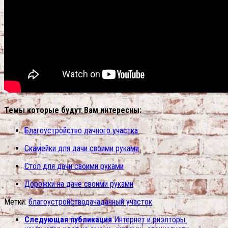
Темы которые будут Вам интересны:
Благоустройство дачного участка
Скамейки для дачи своими руками
Стол для дачи своими руками
Дорожки на даче своими руками
Метки:
благоустройство
дача
дачный участок
Следующая публикация
Интернет и риэлторы: