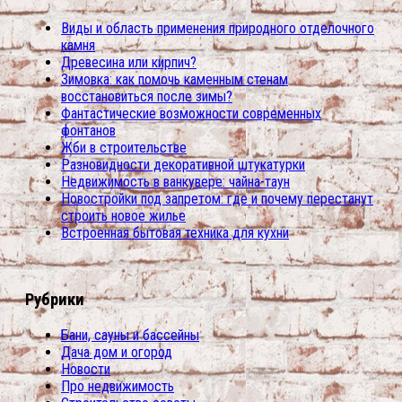
Виды и область применения природного отделочного
камня
Древесина или кирпич?
Зимовка: как помочь каменным стенам
восстановиться после зимы?
Фантастические возможности современных
фонтанов
Жби в строительстве
Разновидности декоративной штукатурки
Недвижимость в ванкувере: чайна-таун
Новостройки под запретом: где и почему перестанут
строить новое жилье
Встроенная бытовая техника для кухни
Рубрики
Бани, сауны и бассейны
Дача дом и огород
Новости
Про недвижимость