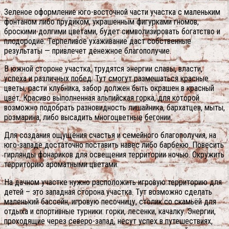
Зеленое оформление юго-восточной части участка с маленьким
фонтаном либо прудиком, украшенным фигурками гномов,
броскими долгими цветами, будет символизировать богатство и
плодородие. Терпеливое ухаживание даст собственные
результаты — привлечет денежное благополучие.
В южной стороне участка, трудятся энергии славы, власти,
успеха и различных побед. Тут смогут размешаться красные
цветы, расти клубника, забор должен быть окрашен в красный
цвет. Красиво выполненная альпийская горка, для которой
возможно подобрать разновидность лишайника, бархатцев, мыты,
розмарина, либо высадить многоцветные бегонии.
Для создания ощущения счастья и семейного благополучия, на
юго-западе достаточно поставить навес либо барбекю. Повесить
гирлянды фонариков для освещения территории ночью. Окружить
территорию ароматными цветами.
На дачном участке нужно расположить игровую территорию для
детей – это западная сторона участка. Тут возможно сделать
маленький бассейн, игровую песочницу, столик со скамьёй для
отдыха и спортивные турники: горки, лесенки, качалку. Энергии,
проходящие через северо-запад, несут успех в путешествиях,