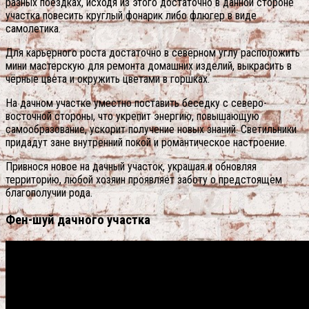
разных поездках, исходя из этого достаточно в данной стороне
участка повесить круглый фонарик либо флюгер в виде
самолетика.
Для карьерного роста достаточно в северном углу расположить
мини мастерскую для ремонта домашних изделий, выкрасить в
чёрные цвета и окружить цветами в горшках.
На дачном участке уместно поставить беседку с северо-
восточной стороны, что укрепит энергию, повышающую
самообразование, ускорит получение новых знаний. Светильники
придадут зане внутренний покой и романтическое настроение.
Привнося новое на дачный участок, украшая и обновляя
территорию, любой хозяин проявляет заботу о предстоящем
благополучии рода.
Фен-шуй дачного участка