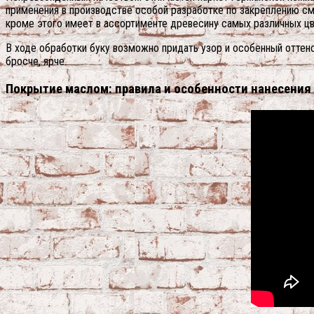
применения в производстве особой разработке по закреплению с
кроме этого имеет в ассортименте древесину самых различных цв
В ходе обработки буку возможно придать узор и особенный оттен
бросче, ярче.
Покрытие маслом: правила и особенности нанесения