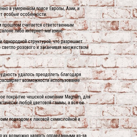
нно в умеренном поясе Европы, Азии, и
ет особые особенности.
ом прошлом считается ответственным
салоне либо интернет-магазине.
и однородной структурой, что разрешает
о светло-розового и заканчивая множеством
трудность удалось преодолеть благодаря
 расширяет возможности использование
ное покрытие чешской компании Magnum, для
ктически любой цветовой гаммы, а вся ее
своим подходом к лаковой семислойной и
о их возможно назвать оправданными из-за