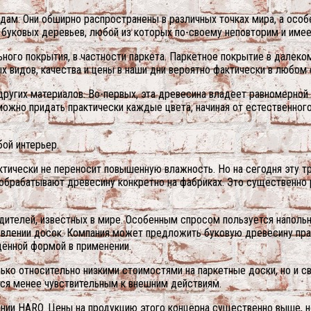
ам. Они обширно распространены в различных точках мира, а особе
 буковых деревьев, любой из которых по-своему неповторим и име
ьного покрытия, в частности паркета. Паркетное покрытие в далек
х видов, качества и цены в наши дни вероятно фактически в любом 
угих материалов. Во-первых, эта древесина владеет равномерной 
ожно придать практически каждые цвета, начиная от естественног
ой интерьер.
актически не переносит повышенную влажность. Но на сегодня эту 
обрабатывают древесину конкретно на фабриках. Это существенно
одителей, известных в мире. Особенным спросом пользуется наполь
овлении досок. Компания может предложить буковую древесину пра
дённой формой в применении.
лько относительно низкими стоимостями на паркетные доски, но и 
тся менее чувствительным к внешним действиям.
нии HARO. Цены на продукцию этого концерна существенно выше, н