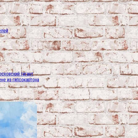
елей
осковский гигант
ене из гипсокартона