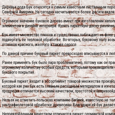
Деревья рода Бук относятся к самым известным лиственным пород
Северной Америки. На сегодня насчитывается более десяти видов
Огромное значение буковое дерево имеет при изготовлении напол
элементом в дизайне интерьера. Купить паркетную доску различны
Бук имеет множество плюсов и существенно побеждает на фоне др
подвергать ее тепловой обработке.
Во-вторых, буковому полу возм
оттенков красного, желтого а также серого.
По данной причине буковый паркет превосходно вписывается в люб
Ранее применять бук было пара проблематично, потому как он пр
огромному количеству особых средств, которыми производители 
букового покрытия.
Буковый паркет входит в ассортимент товаров множества произв
которой как раз бук есть главным расходным материалом в изгот
продукция отличается высоким качеством, простотой и непревзой
Нельзя не отметить польскую компанию Barlinek, известную не то
ультрафиолетовой обработке древесины. Благодаря ей бук делае
Непревзойденным качеством отличается паркет германской компа