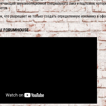
мягчающей звукоизоляционной специального лака и подложки, кото
етов.
ок, что разрешает не только создать определенную изюминку в офо
 // FORUMHOUSE