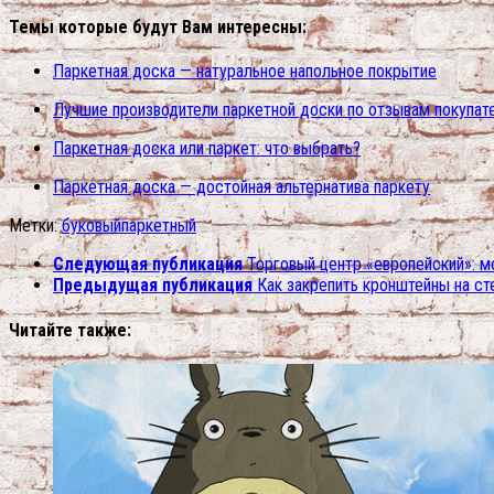
Темы которые будут Вам интересны:
Паркетная доска — натуральное напольное покрытие
Лучшие производители паркетной доски по отзывам покупат
Паркетная доска или паркет: что выбрать?
Паркетная доска — достойная альтернатива паркету
Метки:
буковый
паркетный
Следующая публикация
Торговый центр «европейский»: м
Предыдущая публикация
Как закрепить кронштейны на ст
Читайте также: