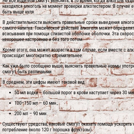
Не все водители смогут выяснить, в то время, когда алкоголь буд
находился алкоголь на момент проверки алкотестером. В случае е
быть выше нуля.
В действительности выяснить правильные сроки выведения алкогол
самого напитка.
Токсическое действие алкоголя может определятьс
всасывания при помощи слизистой оболочке оболочки. Эта скорост
нехорошее настроение и без того потом.
Кроме этого, она может возрасти в том случае, если вместе с алк
происходит многократно стремительнее.
Как уже было сообщено выше, выяснить правильные нормы употреб
смогут быть различными.
В среднем, эти цифры имеют таковой вид:
50 мл водки – большой порог в крови наступает через 30 мин
100–150 мл – 60 мин.;
200 мл – 90 мин..
Существуют средства, каковые смогут оказать помощь ускорить о
потребление около 120 г порошка фруктозы).