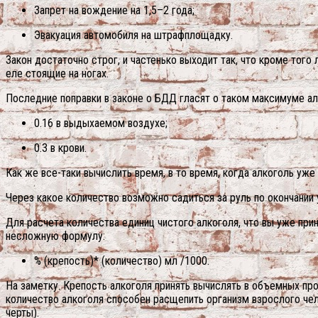
Запрет на вождение на 1,5–2 года;
Эвакуация автомобиля на штрафплощадку.
Закон достаточно строг, и частенько выходит так, что кроме того
еле стоящие на ногах.
Последние поправки в законе о БДД гласят о таком максимуме ал
0.16 в выдыхаемом воздухе;
0.3 в крови.
Как же все-таки вычислить время, в то время, когда алкоголь уж
Через какое количество возможно садиться за руль по окончании
Для расчета количества единиц чистого алкоголя, что вы уже пр
несложную формулу:
% (крепость)* (количество) мл /1000.
На заметку. Крепость алкоголя принять вычислять в объемных проце
количество алкоголя способен расщепить организм взрослого чело
черты).