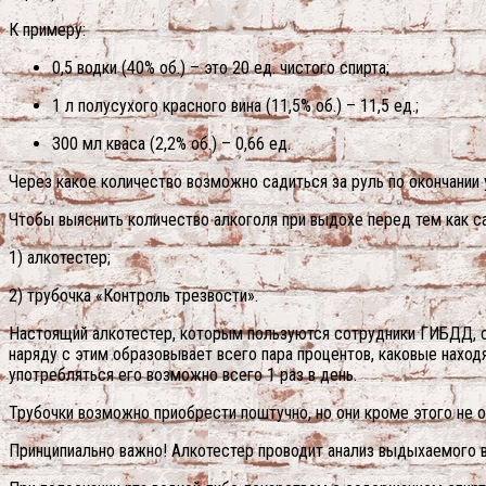
К примеру:
0,5 водки (40% об.) – это 20 ед. чистого спирта;
1 л полусухого красного вина (11,5% об.) – 11,5 ед.;
300 мл кваса (2,2% об.) – 0,66 ед.
Через какое количество возможно садиться за руль по окончании
Чтобы выяснить количество алкоголя при выдохе перед тем как са
1) алкотестер;
2) трубочка «Контроль трезвости».
Настоящий алкотестер, которым пользуются сотрудники ГИБДД, ст
наряду с этим образовывает всего пара процентов, каковые наход
употребляться его возможно всего 1 раз в день.
Трубочки возможно приобрести поштучно, но они кроме этого не 
Принципиально важно! Алкотестер проводит анализ выдыхаемого воз