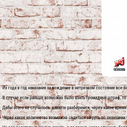
Из года в год наказания за вождение в нетрезвом состоянии все 
В случае если раньше возможно было взять громадный штраф, то н
Дабы этого не случилось, давайте разберемся, через какое врем
Через какое количество возможно садиться за руль по окончании