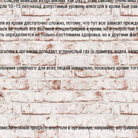
ет совсем выведен из организма. Как раз с этим связано очень мног
сли 10–15 лет назад допустимый уровень алкоголя в крови был раве
я из крови достаточно сложно, потому, что тут все зависит прежде
я не только его высокой концентрацией в крови, но и скоростью 
ь определяется не только состоянием здоровья, но и другими факт
оголем в организм попадает углекислый газ (к примеру, водка, запи
ления спиртного для всех людей нереально, поскольку кроме того 
.;
кислительный процесс алкоголя в организме, например, внутривен