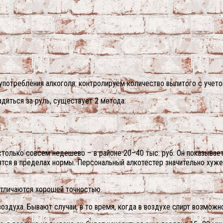
 употребления алкоголя: контролируем количество выпитого с учет
диться за руль, существует 2 метода:
олько совсем недешево – в районе 20–40 тыс. руб. Он показывает
ятся в пределах нормы. Персональный алкотестер значительно хуже
отличаются хорошей точностью.
духа. Бывают случаи, в то время, когда в воздухе спирт возможно 