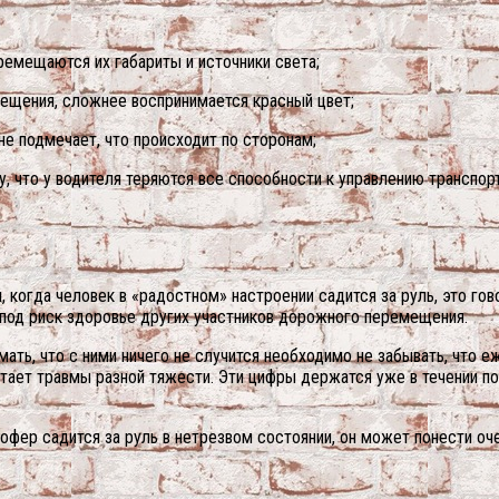
ремещаются их габариты и источники света;
свещения, сложнее воспринимается красный цвет;
 не подмечает, что происходит по сторонам;
у, что у водителя теряются все способности к управлению транспо
, когда человек в «радостном» настроении садится за руль, это го
 под риск здоровье других участников дорожного перемещения.
мать, что с ними ничего не случится необходимо не забывать, что
ретает травмы разной тяжести. Эти цифры держатся уже в течении по
шофер садится за руль в нетрезвом состоянии, он может понести оч