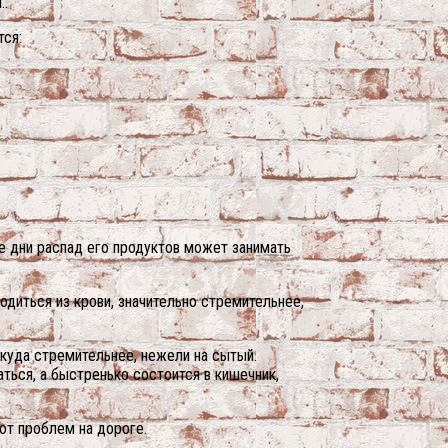
..
тся:
ые дни распад его продуктов может занимать
одиться из крови, значительно стремительнее,
куда стремительнее, нежели на сытый.
ться, а быстренько состоится в кишечник,
 от проблем на дороге.