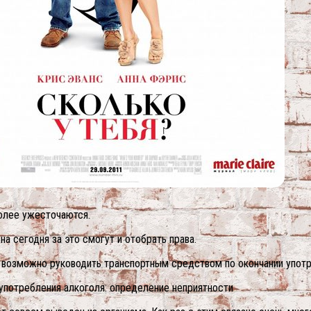
более ужесточаются.
а сегодня за это смогут и отобрать права.
я возможно руководить транспортным средством по окончании употр
 употребления алкоголя: определение неприятности