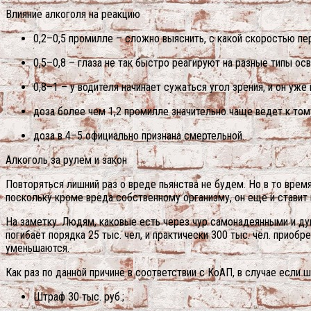
Влияние алкоголя на реакцию
0,2–0,5 промилле – сложно выяснить, с какой скоростью пе
0,5–0,8 – глаза не так быстро реагируют на разные типы о
0,8–1 – у водителя начинает сужаться угол зрения, и он уже
доза более чем 1,2 промилле значительно чаще ведет к том
доза в 4–5 официально признана смертельной.
Алкоголь за рулем и закон
Повторяться лишний раз о вреде пьянства не будем. Но в то время
поскольку кроме вреда собственному организму, он еще и ставит
На заметку. Людям, каковые есть через чур самонадеянными и ду
погибает порядка 25 тыс. чел, и практически 300 тыс. чел. приоб
уменьшаются.
Как раз по данной причине в соответствии с КоАП, в случае если 
Штраф 30 тыс. руб.;