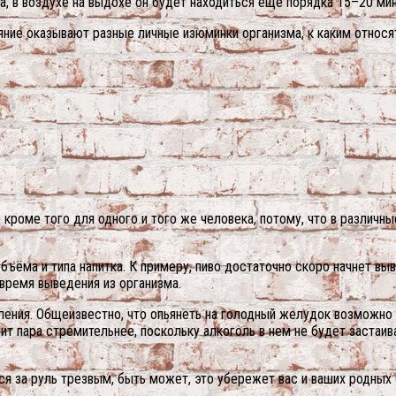
, в воздухе на выдохе он будет находиться еще порядка 15–20 мин
ияние оказывают разные личные изюминки организма, к каким относя
кроме того для одного и того же человека, потому, что в различн
ъёма и типа напитка. К примеру, пиво достаточно скоро начнет выв
время выведения из организма.
ления. Общеизвестно, что опьянеть на голодный желудок возможно 
т пара стремительнее, поскольку алкоголь в нем не будет застаива
ься за руль трезвым, быть может, это убережет вас и ваших родных