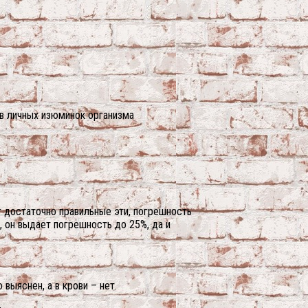
ов личных изюминок организма
 достаточно правильные эти, погрешность
, он выдает погрешность до 25%, да и
выяснен, а в крови – нет.