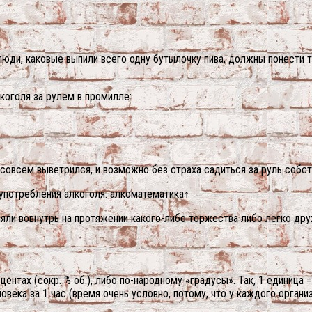
 люди, каковые выпили всего одну бутылочку пива, должны понести т
коголя за рулем в промилле:
е совсем выветрился, и возможно без страха садиться за руль собс
 употребления алкоголя: алкоматематика↑
иняли вовнутрь на протяжении какого-либо торжества либо легко д
нтах (сокр. % об.), либо по-народному «градусы». Так, 1 единица = 
века за 1 час (время очень условно, потому, что у каждого орган