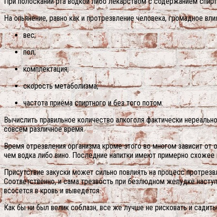
При полоскании рта водкой либо лекарством с содержанием спирта
На опьянение, равно как и протрезвление человека, громадное вл
вес;
пол;
комплектация;
скорость метаболизма;
частота приёма спиртного и без того потом.
Вычислить правильное количество алкоголя фактически нереально 
совсем различное время.
Время отрезвления организма кроме этого во многом зависит от об
чем водка либо вино. Последние напитки имеют примерно схожее 
Присутствие закуски может сильно повлиять на процесс протрезв
Соответственно, и сама трезвость при безлюдном желудке наступи
всосется в кровь и выведется.
Как бы ни был велик соблазн, все же лучше не рисковать и садит