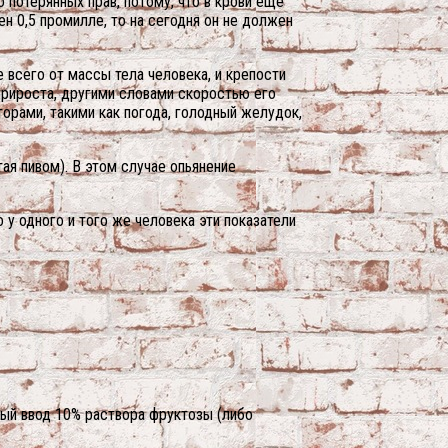
о потерянных прав, потому, что в крови еще
н 0,5 промилле, то на сегодня он не должен
 всего от массы тела человека, и крепости
прироста, другими словами скоростью его
орами, такими как погода, голодный желудок,
тая пивом). В этом случае опьянение
у одного и того же человека эти показатели
ный ввод 10% раствора фруктозы (либо