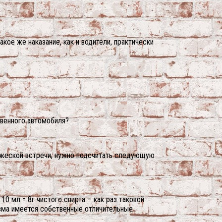
акое же наказание, как и водители, практически
твенного автомобиля?
ружеской встречи, нужно подсчитать следующую
10 мл = 8г чистого спирта – как раз таковой
изма имеется собственные отличительные