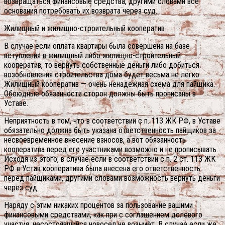
возвращаться финансовые средства, другими словами все
основания потребовать их возврата через суд.
Жилищный и жилищно-строительный кооператив
В случае если оплата квартиры была совершена на базе
вступления в жилищный либо жилищно-строительный
кооператив, то вернуть собственные деньги либо добиться
возобновления строительства дома будет весьма не легко.
Жилищный кооператив — очень ненадежная схема для пайщика.
Обоюдные обязанности сторон должны быть прописаны в
Уставе.
Неприятность в том, что в соответствии с п. 113 ЖК РФ, в Уставе
обязательно должна быть указана ответственность пайщиков за
несвоевременное внесение взносов, а вот обязанность
кооператива перед его участниками возможно и не прописывать.
Исходя из этого, в случае если в соответствии с п. 2 ст. 113 ЖК
РФ в Устав кооператива была внесена его ответственность
перед пайщиками, другими словами возможность вернуть деньги
через суд.
Наряду с этим никаких процентов за пользование вашими
финансовыми средствами, как при с соглашением долевого
участия, несостоявшийся новосел не возьмёт. В случае если же