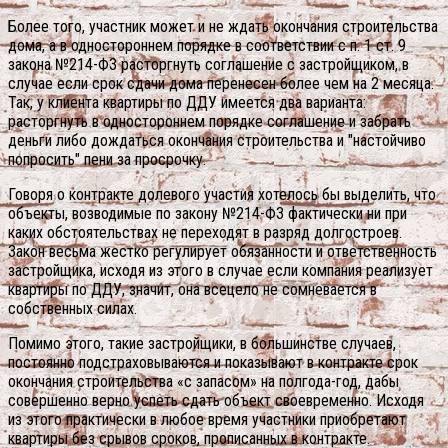
Более того, участник может и не ждать окончания строительства
дома, а в одностороннем порядке в соответствии с п. 1 ст. 9
закона №214-ФЗ расторгнуть соглашение с застройщиком, в
случае если срок сдачи дома перенесен более чем на 2 месяца.
Так, у клиента квартиры по ДДУ имеется два варианта:
расторгнуть в одностороннем порядке соглашение и забрать
деньги либо дождаться окончания строительства и "настойчиво
попросить" пени за просрочку.
Говоря о контракте долевого участия хотелось бы выделить, что
объекты, возводимые по закону №214-ФЗ фактически ни при
каких обстоятельствах не переходят в разряд долгостроев.
Закон весьма жестко регулирует обязанности и ответственность
застройщика, исходя из этого в случае если компания реализует
квартиры по ДДУ, значит, она всецело не сомневается в
собственных силах.
Помимо этого, такие застройщики, в большинстве случаев,
постоянно подстраховываются и показывают в контракте срок
окончания строительства «с запасом» на полгода-год, дабы
совершенно верно успеть сдать объект своевременно. Исходя
из этого практически в любое время участники приобретают
квартиры без срывов сроков, прописанных в контракте.