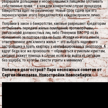
разрешали дольщикам и несостоявшимся пайщикам отстаивать
собственные права — в каждом конкретном случае процедура
банкротства идет по-различному. Новый срок сдачи при его
переноса кроме этого определяется в каждом проекте лично.
Поправки в закон о банкротстве, каковые разрешают кредиторам
потребовать передачи жилых помещений, противоречивы,
разъяснений должностных лиц либо Пленумов ВАС РФ по их
применению за полтора года не было. Исходя из этого самое
ответственное для клиента жилья — это выбрать надежного
застройщика и брать квартиру у квалифицированных риэлторов. А
вдруг беда все же произошла — обращаться к умелым юристам,
каковые окажут помощь в случае если и не выйти из ситуации
без ущерба, то хотя бы свести утраты к минимуму".
Попали в долгострой? Пара несложных советов от
Сергея Николаева. Новостройки Новосибирск.