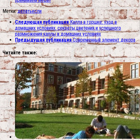
принимаем меры!
Метки:
делать
если
Следующая публикация
Калла в горшке: уход в
домашних условиях. секреты цветения и успешного
размножения каллы в домашних условиях
Предыдущая публикация
Современный элемент декора
Читайте также: