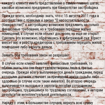
каждого клиента иметь представление о самых главных шагах,
каковые возможно предпринять при банкротстве застройщика.
Прежде всего, необходимо знать, что с 15 августа 2011 года в
соответствии с правками к закону "О несостоятельности
(банкротстве)" к застройщику возможно предъявить не только
финансовые требования, но и требования передачи жилых
помещений, в случае если объект достроен, но еще не открыт.
Сделать это возможно, обратившись в арбитражный суд. Юрист
внесет вас в реестр кредиторов с требованием передать жилое
помещение либо вернуть деньги.
Заявить оба требования закон не разрешает.
В случае если клиент заявляет финансовые требования, то
обязан знать, что они будут удовлетворены лишь в третью
очередь. Прежде всего выплачиваются деньги гражданам, перед
которыми должник отвечает за причинение вреда судьбы либо
здоровью (в случае если такие имеется). Во вторую очередь
выплачивается выходные и зарплата пособия сотрудникам
застройщика, трудившимся по трудовому соглашению, и авторам
результатов интеллектуальной деятельности.
Наряду с этим, в большинстве случаев, вернуть всю сумму