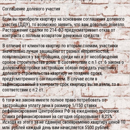
Соглашение долевого участия
Если вы приобрели квартиру на основании соглашения долевого
участия (ДДУ), то возможно заявить, что вам довольно повезло.
Расторжение сделки по 214-ФЗ предусматривает отказ от
контракта с полным возвратом денежных средств.
В отличие от клиентов квартир по вторым схемам, участники
значительно лучше защищены от разных неприятностей,
появляющихся у застройщика, среди них и от несоблюдения
сроков строительства дома. В соответствии с п.1 ст. 6 закона о
долевом постройке застройщик обязан передать участнику
долевого строительства квартиру не позднее срока,
предусмотренного соглашением. В случае если в
зафиксированный в контракте срок квартиру вы не взяли, то в
соответствии с п.2 ст.
6 того же закона имеете полное право потребовать от
застройщика уплату пени в размере 1/150 ставки
рефинансирования Центробанка РФ за ежедневно просрочки.
Ставка рефинансирования на сегодня образовывает 8,25%.
Исходя из этого за не сданную своевременно квартиру ценой 10
млн. рублей каждый день вам начисляется 5500 рублей.