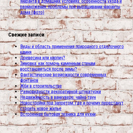
Маранта в домашних условиях: особенности ухода и
размножения. проблемы при выращивании маранты
дома (фото)
Свежие записи
Виды и область применения природного отделочного
камня
Древесина или кирпич?
Зимовка: как помочь каменным стенам
восстановиться после зимы?
Фантастические возможности современных
фонтанов
Жби в строительстве
Разновидности декоративной штукатурки
Недвижимость в ванкувере: чайна-таун
Новостройки под запретом: где и почему перестанут
строить новое жилье
Встроенная бытовая техника для кухни