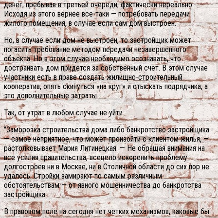
денег, пребывав в третьей очереди, фактически нереально.
Исходя из этого вернее все-таки — потребовать передачи
жилого помещения, в случае если сам дом выстроен.
Но, в случае если дом не выстроен, то застройщик может
погасить требование методом передачи незавершенного
объекта. Но в этом случае необходимо осознавать, что
достраивать дом придется за собственный счет. В этом случае
участники есть в праве создать жилищно-строительный
кооператив, опять скинуться «на круг» и отыскать подрядчика, а
это дополнительные затраты.
Так, от утрат в любом случае не уйти.
"Заморозка строительства дома либо банкротство застройщика
— самое неприятное, что может произойти с клиентом жилья, —
растолковывает Мария Литинецкая. — Не обращая внимания на
все усилия правительства, всецело искоренить проблему
долгостроев ни в Москве, ни в Столичной области до сих пор не
удалось. Стройки замирают по самым различным
обстоятельствам — от явного мошенничества до банкротства
застройщика.
В правовом поле на сегодня нет четких механизмов, каковые бы