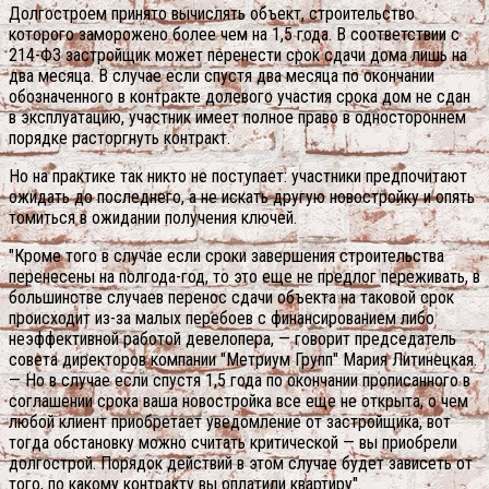
Долгостроем принято вычислять объект, строительство
которого заморожено более чем на 1,5 года. В соответствии c
214-ФЗ застройщик может перенести срок сдачи дома лишь на
два месяца. В случае если спустя два месяца по окончании
обозначенного в контракте долевого участия срока дом не сдан
в эксплуатацию, участник имеет полное право в одностороннем
порядке расторгнуть контракт.
Но на практике так никто не поступает: участники предпочитают
ожидать до последнего, а не искать другую новостройку и опять
томиться в ожидании получения ключей.
"Кроме того в случае если сроки завершения строительства
перенесены на полгода-год, то это еще не предлог переживать, в
большинстве случаев перенос сдачи объекта на таковой срок
происходит из-за малых перебоев с финансированием либо
неэффективной работой девелопера, — говорит председатель
совета директоров компании "Метриум Групп" Мария Литинецкая.
— Но в случае если спустя 1,5 года по окончании прописанного в
соглашении срока ваша новостройка все еще не открыта, о чем
любой клиент приобретает уведомление от застройщика, вот
тогда обстановку можно считать критической — вы приобрели
долгострой.
Порядок действий в этом случае будет зависеть от
того, по какому контракту вы оплатили квартиру".