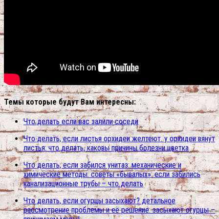
Темы которые будут Вам интересны:
Что делать если вас залили соседи
Что делать, если листья орхидеи желтеют. у орхидеи вянут
листья: что делать, каковы причины болезни цветка
Что делать, если забился унитаз: механические и
химические методы. советы «бывалых»: если забились
канализационные трубы – что делать
Что делать, если огурцы засыхают? детальное
рассмотрение проблемы и её решение: засыхают огурцы –