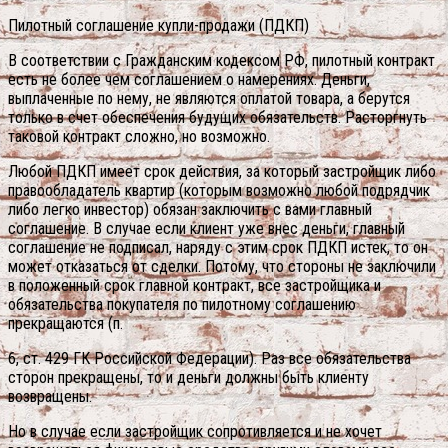
Пилотный соглашение купли-продажи (ПДКП)
В соответствии с Гражданским кодексом РФ, пилотный контракт
есть не более чем соглашением о намерениях. Деньги,
выплаченные по нему, не являются оплатой товара, а берутся
только в счет обеспечения будущих обязательств. Расторгнуть
таковой контракт сложно, но возможно.
Любой ПДКП имеет срок действия, за который застройщик либо
правообладатель квартир (которым возможно любой подрядчик
либо легко инвестор) обязан заключить с вами главный
соглашение. В случае если клиент уже внес деньги, главный
соглашение не подписал, наряду с этим срок ПДКП истек, то он
может отказаться от сделки. Потому, что стороны не заключили
в положенный срок главной контракт, все застройщика и
обязательства покупателя по пилотному соглашению
прекращаются (п.
6, ст. 429 ГК Российской Федерации). Раз все обязательства
сторон прекращены, то и деньги должны быть клиенту
возвращены.
Но в случае если застройщик сопротивляется и не хочет