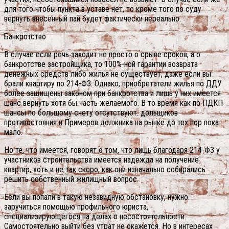
для того чтобы пункта в уставе нет, то кроме того по суду
вернуть внесенный пай будет фактически нереально.
Банкротство
В случае если речь заходит не просто о срыве сроков, а о
банкротстве застройщика, то 100%-ной гарантии возврата
денежных средств либо жилья не существует, даже если вы
брали квартиру по 214-ФЗ. Однако, приобретатели жилья по ДДУ
более защищены законом при банкротства и лишь у них имеется
шанс вернуть хотя бы часть желаемого. В то время как по ПДКП
шансы по большому счету отсутствуют. дольщиков
противостояния и Примеров должника на рынке до тех пор пока
мало.
Но те, что имеется, говорят о том, что лишь благодаря 214-ФЗ у
участников строительства имеется надежда на получение
квартир, хоть и не так скоро, как они изначально собирались
решить собственный жилищный вопрос.
Если вы попали в такую незавидную обстановку, нужно
заручиться помощью профильного юриста,
специализирующегося на делах о несостоятельности.
Самостоятельно выйти без утрат не окажется. Но в интересах