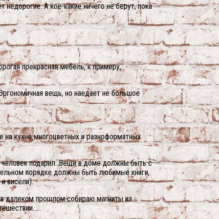
т недорогие. А кое-какие ничего не берут, пока
рогая прекрасная мебель, к примеру,
. Эргономичная вещь, но наедает не большое
ие на кухне многоцветных и разноформатных
й человек подарил. Вещи в доме должны быть с
ательном порядке должны быть любимые книги,
и висели).
я в далеком прошлом собираю магниты из
утешествии….