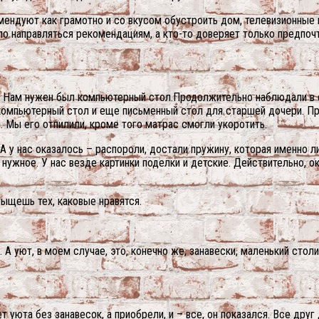
ендуют как грамотно и со вкусом обустроить дом, телевизионные п
по направляться рекомендациям, а кто-то доверяет только предпочт
. Нам нужен был компьютерный стол.Продолжительно наблюдали в се
компьютерный стол и еще письменный стол для старшей дочери. Пр
. Мы его отпилили, кроме того матрас смогли укоротить.
 А у нас оказалось – распороли, достали пружину, которая именно 
ужное. У нас везде картинки поделки и детские. Действительно, о
отыщешь тех, каковые нравятся.
 А уют, в моем случае, это, конечно же, занавески, маленький сто
 уюта без занавесок, а приобрели, и – все, он показался. Все друг 