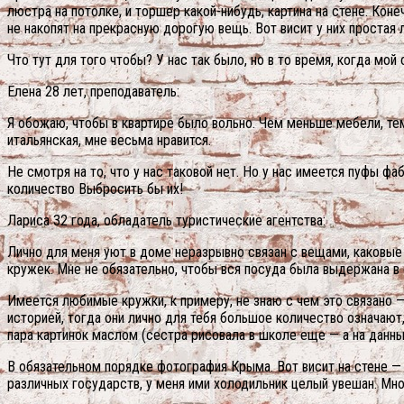
люстра на потолке, и торшер какой-нибудь, картина на стене. Коне
не накопят на прекрасную дорогую вещь. Вот висит у них простая
Что тут для того чтобы? У нас так было, но в то время, когда мо
Елена 28 лет, преподаватель:
Я обожаю, чтобы в квартире было вольно. Чем меньше мебели, те
итальянская, мне весьма нравится.
Не смотря на то, что у нас таковой нет. Но у нас имеется пуфы фа
количество Выбросить бы их!
Лариса 32 года, обладатель туристические агентства:
Лично для меня уют в доме неразрывно связан с вещами, каковые
кружек. Мне не обязательно, чтобы вся посуда была выдержана в
Имеется любимые кружки, к примеру, не знаю с чем это связано —
историей, тогда они лично для тебя большое количество означаю
пара картинок маслом (сестра рисовала в школе еще — а на данный
В обязательном порядке фотография Крыма. Вот висит на стене —
различных государств, у меня ими холодильник целый увешан. Мн