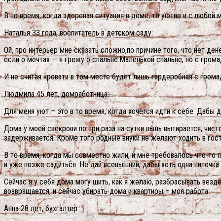
В то время, когда здоровая ситуация в доме, то уютно и с любой 
Наталья 33 года, воспитатель в детском саду:
Ой, про интерьер мне сказать сложно,по причине того, что нет ден
если о мечтах — я грежу о спальне.Маленькой спальне, но с грома
И не считая кровати в том месте будет лишь гардеробная с грома
Людмила 45 лет, домработница:
Для меня уют – это в то время, когда хочется идти к себе. Дабы
Дома у моей свекрови по три раза на сутки пыль вытирается, чист
задерживается. Кроме того родные внуки не желают ходить в гост
В то время, когда мы совместно жили, и мне требовалось что-то п
и уже позже садиться. Не дай всевышний, дабы хоть одна ниточка
Сейчас я у себя дома могу шить, как я желаю, разбрасывать везде
возвращается, и сейчас убирать дома и квартиры – моя работа
Анна 28 лет, бухгалтер: