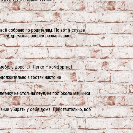
 всё собрано по родителям. Но вот в случае
на ней дремала поперёк развалившись.
 мебель дорогая. Легко – комфортно!
одолжительно в гостях никто не
еенку на стол, на стул, на пол около машинки
лание убирать у себя дома. Действительно, все