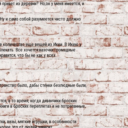
 привет из деревни? Но,он у меня имеется, и
 Ну и само собой разумеется чисто должно
ое количество еще вещей из Икеи. В Икею у
звлекать. Все хочется:вазочки громадные
авится, что бы не как у всех.
странство было, дабы стенки безлюдные были,
тся, в то время, когда диванчики броских
книги в броских переплетах и не потрепанные,
ки, вазы, мягкие игрушки, в особенности
орее это от людей зависит.