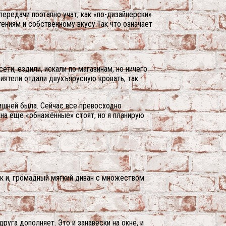
ередачи поэтапно учат, как «по-дизайнерски»
ениям и собственному вкусу.Так что означает
ти, ездили, искали по магазинам, но ничего
иятели отдали двухъярусную кровать, так
лишней была. Сейчас все превосходно
кна еще «обнажённые» стоят, но я планирую
лик и, громадный мягкий диван с множеством
друга дополняет. Это и занавески на окне, и