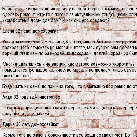
Бессчётные издания по интерьеру на собственных страницах реком
сделать ремонт. Кто-то в погоне за актуальными тенденциями сле
«комфортный дом» для дам? И как они его создают?
Елена 32 года, домохозяйка:
Уют для моей семьи – это все, что создано собственными руками
подходящего отыскать не могли.
В итоге, мой супруг сам сделал 
верхний этаж нам по размерам не доходил – долгий через чур был
Многие удивлялись и не верили: как матрас возможно укоротить?!
помещается. Большое количество мебели не желаем, лишь самое н
сшить шторы.
Буду шить их сама, по причине того, что в магазине все равно не 
Аида 32 года администратор:
По-моему, принципиально важно верно сочетать цвета в интерьере.
подушек, и дети на нем.
Дарья 30 лет, домохозяйка:
Кроме того не знаю, в совокупности все вещи создают уют. Вот нет