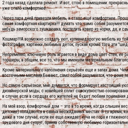
2 года назад сделала ремонт. И вот, стою в помещении: прекрасн
уже стало комфортнее.
Через пара дней привезли мебель, и стало еще комфортнее. Прошел
самая комфортная квартирка!!! думать что, само собой разумеется
нибудь заморского тушканчика, постелить ковер из норки, да, и са
Кошмар!!!А возможно создать уют, купивнедорогую мебель из той 
фотографии, картинки любимых деток, пускай кроме того эти "ше
Непременно, ключевую роль играется в виде дома цвет стен, ее ра
торшеры, в общем, все то, что мы именуем материальным благопол
Кроме материального наполнения серьёзен еще и запах дома. Чем п
восточными маслами.Бывают, само собой разумеется, что дома па
Но самое серьёзное, мне думается, что формирует настоящий ую
дизайнерской моды, с новейшей сплит совокупностью озонирован
в случае если в сердцах его жителей не будет любвии понимания 
На мой взор, комфортный дом – это в то время, когда слышен вес
детские) попадаются в самых неожиданных местах. В то время, к
даже в том случае, если ее еще ожидает куча не гора и глажено
трудового дня супруг, приняв собственную любимую горизонтальну