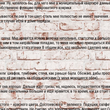
ки. Ну, казалось бы, для чего мне в муниципальный квартире данный
собственную функцию прикроватного коврика.
аются ли они в тон-цвет-стиль мне полностью не имеет значения.
в случае если в доме порядок….
стена. Мне нравятся всякие вазочки напольные, статуэтки и больш
 с ним в том направлении попадаю, то меня насильно приходиться и
быкновенные статуэточки В общем все, что необычно сделано мне нр
ели: шкафов, тумбочек, стена, как раньше была. Обожаю, дабы про
шала ей рисовать на обоях красками (у меня моющиеся обои).
ет она хорошо. Дальше идут грезы, но, надеюсь, осуществятся.Нрави
якие светильники большие и еще нравится, в то время, когда стоят 
стого – красного цвета, Достоевского – зеленого. Подушки, салфет
же осуществила. Не считаю, что дорогая мебель формирует уют.Ск