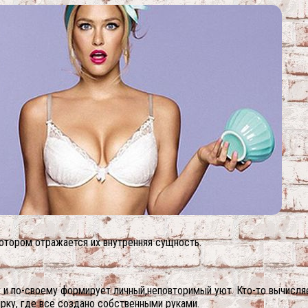
котором отражается их внутренняя сущность.
у и по-своему формирует личный,неповторимый уют. Кто-то вычис
рку, где все создано собственными руками.