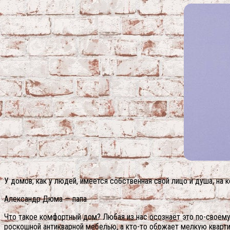
У домов, как у людей, имеется собственная свой лицо и душа, на 
Александр Дюма — папа
Что такое комфортный дом? Любая из нас осознаёт это по-своем
роскошной антикварной мебелью, а кто-то обожает мелкую кварти