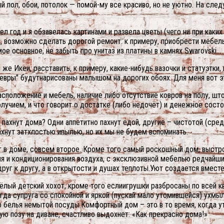
ый пол, обои, потолок — помой-му все красиво, но не уютно. На сле
 год и я обзавелась картинами и развела цветы (чего ни при каких
, возможно сделать дорогой ремонт: к примеру, приобрести мебель 
мое основное, не забыть про унитаз из платины в камнях Swarovski…
же Икеи, расставить, к примеру, какие-нибудь вазочки и статуэтки
девры" будутнарисованы малышом на дорогих обоях. Для меня вот э
сположение и мебель, наличие либо отсутствие ковров на полу, што
учием, и что говорит о достатке (либо недочёт) и денежное состо
ахнут дома? Одни аппетитно пахнут едой, другие – чистотой (среди
хнут затхлостью ипылью, но их мы не будем вспоминать.
т в доме, совсем второе. Кроме того самый роскошный дом, выст
ия и кондиционирования воздуха, с эксклюзивной мебелью редчайш
друг к другу, а в открытости и душах теплоты.Уют создается вмест
ёлый детский хохот, кроме того еслиигрушки разбросаны по всей кв
огда супруга со спокойной и яркой (пускай мало утомившейся) ухм
го белья немытой посуды.Комфортный дом – это в то время, когда 
ю позу на диване, счастливо выдохнет: «Как прекрасно дома!»