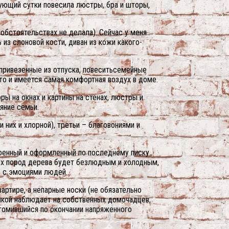
дующий сутки повесила люстры, бра и шторы,
 обстоятельствах не делала). Сейчас у меня
из слоновой кости, диван из кожи какого-
, привезенные из отпуска, повеситьсемейные
то и имеется самая комфортная воздух в доме.
ры на окнах и картины на стенах, люстры и
яние семьи.
 них и хлорной), третьи – благовониями и
роенный и оформленный по последнему писку
их пород дерева будет безлюдным и холодным,
е с эмоциями людей.
артире, а непарные носки (не обязательно
ылкой наблюдает на собственных домочадцев,
утомившийся по окончании напряженного