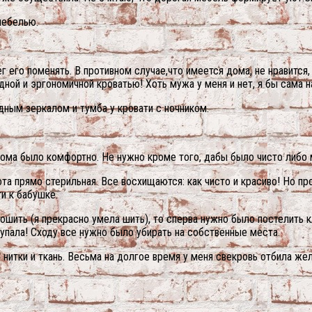
мебелью.
ег его поменять. В противном случае,что имеется дома, не нравится,
дной и эргономичной кроватью! Хоть мужа у меня и нет, я бы сама 
дным зеркалом и тумба у кровати с ночником.
 дома было комфортно. Не нужно кроме того, дабы было чисто либо
ота прямо стерильная. Все восхищаются: как чисто и красиво! Но пр
и к бабушке.
ошить (я прекрасно умела шить), то сперва нужно было постелить кл
 упала! Сходу все нужно было убирать на собственные места.
 нитки и ткань. Весьма на долгое время у меня свекровь отбила же