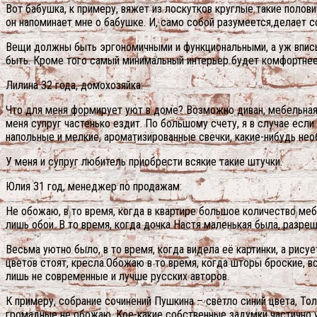
Вот бабушка, к примеру, вяжет из лоскутков круглые такие полович
он напоминает мне о бабушке. И, само собой разумеется,делает 
Вещи должны быть эргономичными и функциональными, а уж вписыв
быть. Кроме того самый минимальный интерьер будет комфортнее,
Лилина 32 года, домохозяйка:
Что для меня формирует уют в доме? Возможно диван, мебельная 
меня супруг частенько ездит. По большому счету, я в случае если
напольные и мелкие, ароматизированные свечки, какие-нибудь нео
У меня и супруг любитель приобрести всякие такие штучки.
Юлия 31 год, менеджер по продажам:
Не обожаю, в то время, когда в квартире большое количество меб
лишь обои. В то время, когда дочка Настя маленькая была, разре
Весьма уютно было, в то время, когда видела её картинки, а рису
цветов стоят, кресла.Обожаю в то время, когда шторы броские, вс
лишь не современные и лучше русских авторов.
К примеру, собрание сочинений Пушкина – светло синий цвета, Тол
громадные не обожаю. Кое-какие собственные задумки частично у