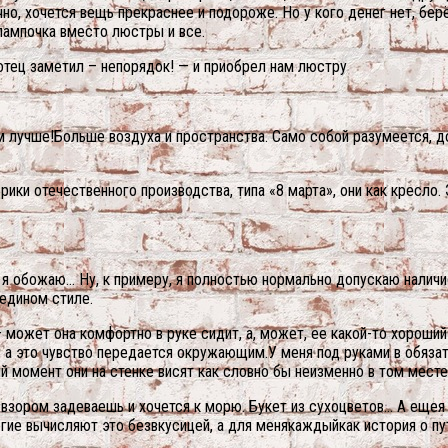
чно, хочется вещь прекраснее и подороже. Но у кого денег нет, берё
 лампочка вместо люстры и все.
й отец заметил – непорядок! — и приобрел нам люстру
м лучше!Больше воздуха и пространства. Само собой разумеется, до
брики отечественного производства, типа «8 марта», они как кресло
 я обожаю… Ну, к примеру, я полностью нормально допускаю налич
 едином стиле.
 может она комфортно в руке сидит, а, может, ее какой-то хороши
т, а это чувство передается окружающим.У меня под руками в обяз
 момент они на стенке висят как словно бы неизменно в том месте 
 взором задеваешь и хочется к морю. Букет из сухоцветов… А еще
огие вычисляют это безвкусицей, а для менякаждыйкак история о п