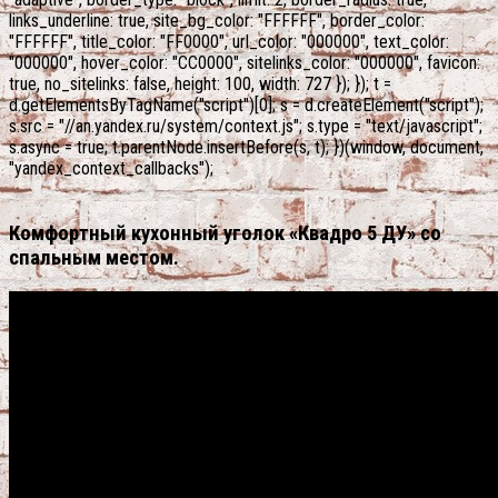
links_underline: true, site_bg_color: "FFFFFF", border_color:
"FFFFFF", title_color: "FF0000", url_color: "000000", text_color:
"000000", hover_color: "CC0000", sitelinks_color: "000000", favicon:
true, no_sitelinks: false, height: 100, width: 727 }); }); t =
d.getElementsByTagName("script")[0]; s = d.createElement("script");
s.src = "//an.yandex.ru/system/context.js"; s.type = "text/javascript";
s.async = true; t.parentNode.insertBefore(s, t); })(window, document,
"yandex_context_callbacks");
Комфортный кухонный уголок «Квадро 5 ДУ» со
спальным местом.