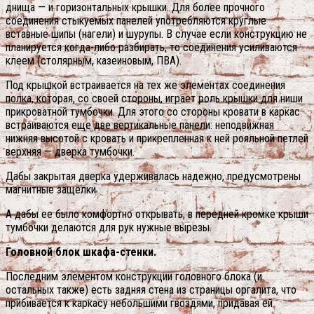
днища — и горизонтальных крышки. Для более прочного
соединения стыкуемых панелей употребляются круглые
вставные шипы (нагели) и шурупы. В случае если конструкцию не
планируется когда-либо разбирать, то соединения усиливаются
клеем (столярным, казеиновым, ПВА).
Под крышкой встраивается на тех же элементах соединения
полка, которая, со своей стороны, играет роль крышки для ниши
прикроватной тумбочки. Для этого со стороны кровати в каркас
встраиваются еще две вертикальные панели: неподвижная
нижняя высотой с кровать и прикрепленная к ней рояльной петлей
верхняя — дверка тумбочки.
Дабы закрытая дверка удерживалась надежно, предусмотрены
магнитные защелки.
А дабы ее было комфортно открывать, в передней кромке крыши
тумбочки делаются для рук нужные вырезы.
Головной блок шкафа-стенки.
Последним элементом конструкции головного блока (и
остальных также) есть задняя стена из страницы оргалита, что
прибивается к каркасу небольшими гвоздями, придавая ей