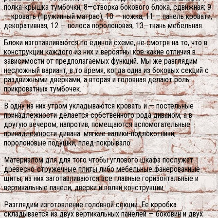
полка-крышка тумбочки; 8—створка бокового блока, сдвижная; 9
— кровать (пружинный матрас); 10 — ножка; 11 — панель кровати,
декоративная; 12 — полоса поролоновая; 13—ткань мебельная.
Блоки изготавливаются по единой схеме, не смотря на то, что в
конструкции каждого из них и вероятны кое-какие отличия в
зависимости от предполагаемых функций. Мы же разглядим
несложный вариант, в то время, когда одна из боковых секций с
раздвижными дверками, а вторая и головная делают роль
прикроватных тумбочек.
В одну из них утром укладываются кровать и — постельные
принадлежности делается собственного рода диваном, а в
другую вечером, напротив, помещаются вспомогательные
принадлежности дивана: мягкие валики-подлокотники,
поролоновые подушки, плед-покрывало.
Материалом для для того чтобы углового шкафа послужат
древесно-стружечные плиты либо мебельные фанерованные
щиты, из них заготавливаются все главные горизонтальные и
вертикальные панели, дверки и полки конструкции.
Разглядим изготовление головной секции. Ее коробка
складывается из двух вертикальных панелей — боковин и двух