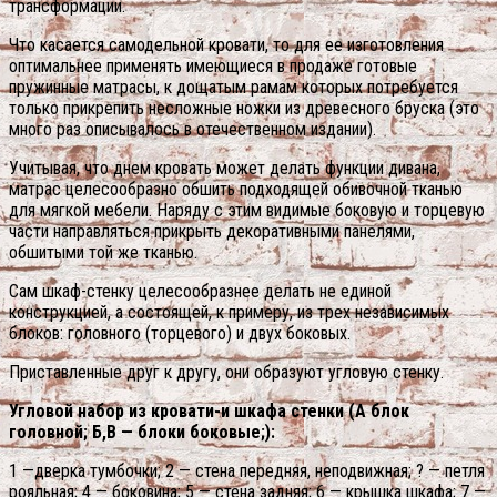
трансформации.
Что касается самодельной кровати, то для ее изготовления
оптимальнее применять имеющиеся в продаже готовые
пружинные матрасы, к дощатым рамам которых потребуется
только прикрепить несложные ножки из древесного бруска (это
много раз описывалось в отечественном издании).
Учитывая, что днем кровать может делать функции дивана,
матрас целесообразно обшить подходящей обивочной тканью
для мягкой мебели. Наряду с этим видимые боковую и торцевую
части направляться прикрыть декоративными панелями,
обшитыми той же тканью.
Сам шкаф-стенку целесообразнее делать не единой
конструкцией, а состоящей, к примеру, из трех независимых
блоков: головного (торцевого) и двух боковых.
Приставленные друг к другу, они образуют угловую стенку.
Угловой набор из кровати-и шкафа стенки (А блок
головной; Б,В — блоки боковые;):
1 —дверка тумбочки; 2 — стена передняя, неподвижная; ? — петля
рояльная; 4 — боковина; 5 — стена задняя; 6 — крышка шкафа; 7 —