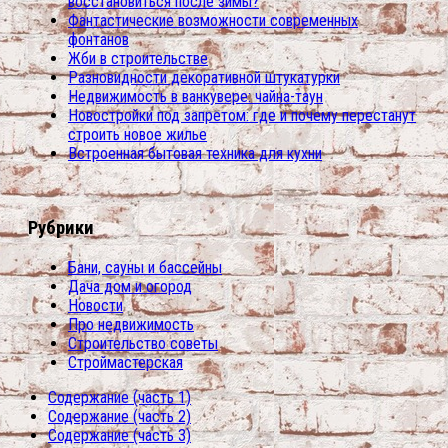
восстановиться после зимы?
Фантастические возможности современных
фонтанов
Жби в строительстве
Разновидности декоративной штукатурки
Недвижимость в ванкувере: чайна-таун
Новостройки под запретом: где и почему перестанут
строить новое жилье
Встроенная бытовая техника для кухни
Рубрики
Бани, сауны и бассейны
Дача дом и огород
Новости
Про недвижимость
Строительство советы
Строймастерская
Содержание (часть 1)
Содержание (часть 2)
Содержание (часть 3)