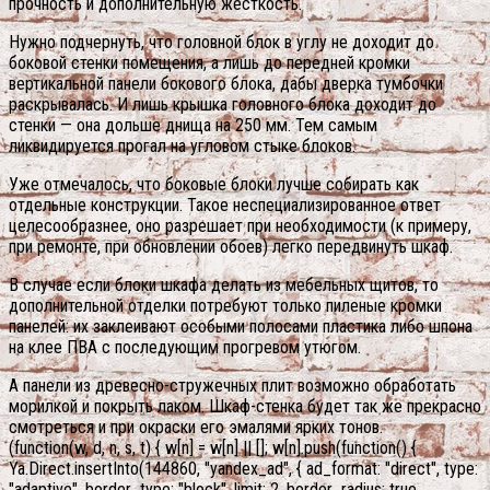
прочность и дополнительную жёсткость.
Нужно подчернуть, что головной блок в углу не доходит до
боковой стенки помещения, а лишь до передней кромки
вертикальной панели бокового блока, дабы дверка тумбочки
раскрывалась. И лишь крышка головного блока доходит до
стенки — она дольше днища на 250 мм. Тем самым
ликвидируется прогал на угловом стыке блоков.
Уже отмечалось, что боковые блоки лучше собирать как
отдельные конструкции. Такое неспециализированное ответ
целесообразнее, оно разрешает при необходимости (к примеру,
при ремонте, при обновлении обоев) легко передвинуть шкаф.
В случае если блоки шкафа делать из мебельных щитов, то
дополнительной отделки потребуют только пиленые кромки
панелей: их заклеивают особыми полосами пластика либо шпона
на клее ПВА с последующим прогревом утюгом.
А панели из древесно-стружечных плит возможно обработать
морилкой и покрыть лаком. Шкаф-стенка будет так же прекрасно
смотреться и при окраски его эмалями ярких тонов.
(function(w, d, n, s, t) { w[n] = w[n] || []; w[n].push(function() {
Ya.Direct.insertInto(144860, "yandex_ad", { ad_format: "direct", type:
"adaptive", border_type: "block", limit: 2, border_radius: true,