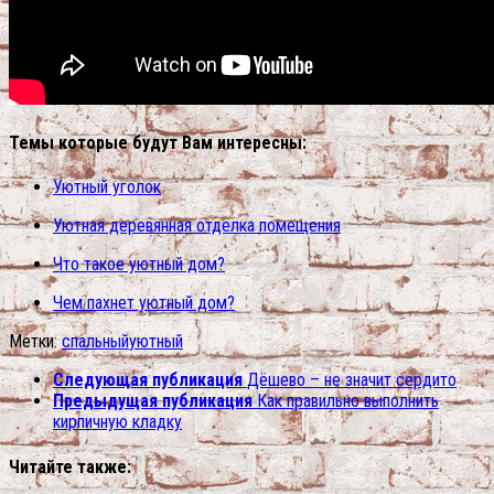
Темы которые будут Вам интересны:
Уютный уголок
Уютная деревянная отделка помещения
Что такое уютный дом?
Чем пахнет уютный дом?
Метки:
спальный
уютный
Следующая публикация
Дёшево – не значит сердито
Предыдущая публикация
Как правильно выполнить
кирпичную кладку
Читайте также: