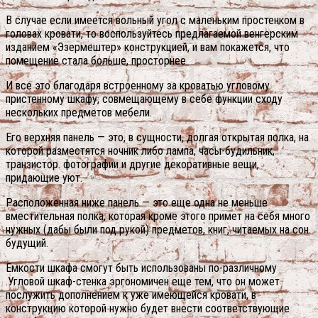
В случае если имеется вольный угол с маленьким простенком в
головах кровати, то воспользуйтесь предлагаемой венгерским
изданием «Эзермештер» конструкцией, и вам покажется, что
помещение стала больше, просторнее.
И все это благодаря встроенному за кроватью угловому
пристенному шкафу, совмещающему в себе функции сходу
нескольких предметов мебели.
Его верхняя панель — это, в сущности, долгая открытая полка, на
которой разместятся ночник либо лампа, часы-будильник,
транзистор. фотографии и другие декоративные вещи,
придающие уют.
Расположенная ниже панель — это еще одна не меньше
вместительная полка, которая кроме этого примет на себя много
нужных (дабы были под рукой) предметов, книг, читаемых на сон
будущий.
Емкости шкафа смогут быть использованы по-различному
.Угловой шкаф-стенка эргономичен еще тем, что он может
послужить дополнением к уже имеющейся кровати, в
конструкцию которой нужно будет внести соответствующие