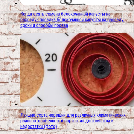
Когда сеять семена белокочанной капусты на
рассаду? посадка белокочанной капусты на рассаду:
сроки и способы посева
Лучшие сорта черешни для различных климатических
районов. особенности сортов: их достоинства и
недостатки (фото)