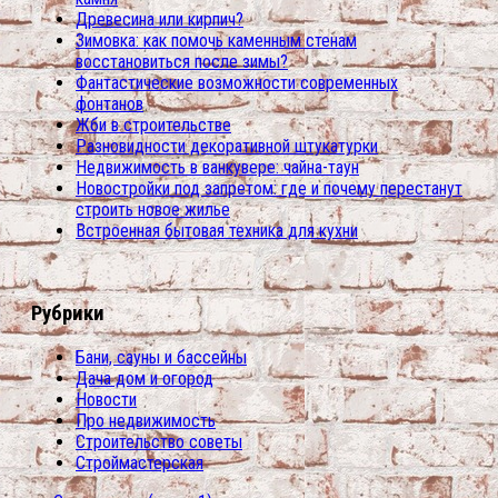
Древесина или кирпич?
Зимовка: как помочь каменным стенам
восстановиться после зимы?
Фантастические возможности современных
фонтанов
Жби в строительстве
Разновидности декоративной штукатурки
Недвижимость в ванкувере: чайна-таун
Новостройки под запретом: где и почему перестанут
строить новое жилье
Встроенная бытовая техника для кухни
Рубрики
Бани, сауны и бассейны
Дача дом и огород
Новости
Про недвижимость
Строительство советы
Строймастерская