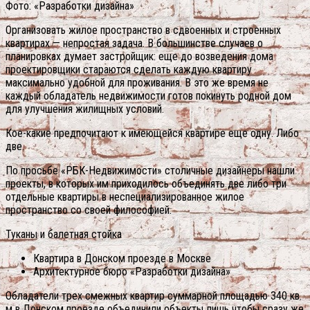
Фото: «Разработки дизайна»
Организовать жилое пространство в сдвоенных и строенных
квартирах — непростая задача. В большинстве случаев о
планировках думает застройщик: еще до возведения дома
проектировщики стараются сделать каждую квартиру
максимально удобной для проживания. В это же время не
каждый обладатель недвижимости готов покинуть родной дом
для улучшения жилищных условий.
Кое-какие предпочитают к имеющейся квартире еще одну. Либо
две.
По просьбе «РБК-Недвижимости» столичные дизайнеры нашли
проекты, в которых им приходилось объединять две либо три
отдельные квартиры в неспециализированное жилое
пространство со своей философией.
Туканы и балетная стойка
Квартира в Донском проезде в Москве
Архитектурное бюро «Разработки дизайна»
Обладатели трех смежных квартир суммарной площадью 340 кв.
м в Донском проезде объединили объекты лишь чтобы сразу же