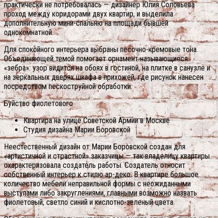
практически не потребовалась — дизайнер Юлия Соловьева
проход между коридорами двух квартир, и выделила
дополнительную мини-спальню на площади бывшей
однокомнатной.
Для спокойного интерьера выбраны песочно-кремовые тона.
Объединяющей темой помогает орнамент называющиеся
«зебра»: узор видится на обоях в гостиной, на плитке в санузле и
на зеркальных дверях шкафа в прихожей, где рисунок нанесен
посредством пескоструйной обработки.
Буйство фиолетового
Квартира на улице Советской Армии в Москве
Студия дизайна Марии Боровской
Неестественный дизайн от Марии Боровской создан для
«артистичной и страстной» заказчицы — так владелицу квартиры
охарактеризовала создатель работы. Создатель относит
собственный интерьер к стилю ар-деко. В квартире большое
количество мебели неправильной формы с неожиданными
выступами либо закруглениями, главными возможно назвать
фиолетовый, светло синий и кислотно-зеленый цвета.