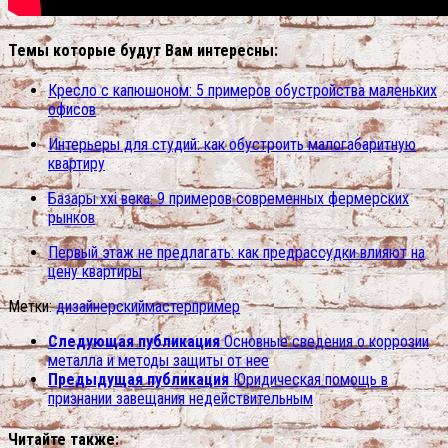
Темы которые будут Вам интересны:
Кресло с капюшоном: 5 примеров обустройства маленьких
офисов
Интерьеры для студий: как обустроить малогабаритную
квартиру
Базары xxi века: 9 примеров современных фермерских
рынков
Первый этаж не предлагать: как предрассудки влияют на
цену квартиры
Метки:
дизайнерский
мастер
пример
Следующая публикация
Основные сведения о коррозии
металла и методы защиты от нее
Предыдущая публикация
Юридическая помощь в
признании завещания недействительным
Читайте также: