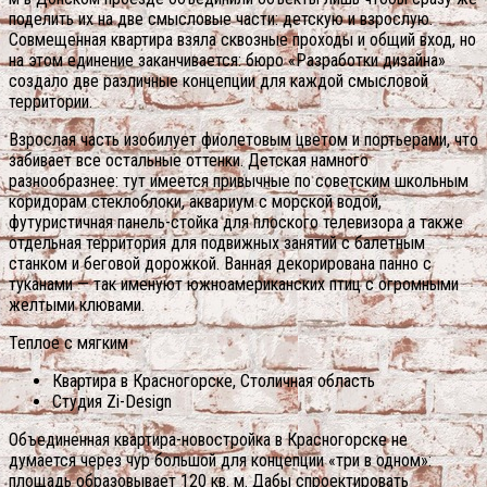
поделить их на две смысловые части: детскую и взрослую.
Совмещенная квартира взяла сквозные проходы и общий вход, но
на этом единение заканчивается: бюро «Разработки дизайна»
создало две различные концепции для каждой смысловой
территории.
Взрослая часть изобилует фиолетовым цветом и портьерами, что
забивает все остальные оттенки. Детская намного
разнообразнее: тут имеется привычные по советским школьным
коридорам стеклоблоки, аквариум с морской водой,
футуристичная панель-стойка для плоского телевизора а также
отдельная территория для подвижных занятий с балетным
станком и беговой дорожкой. Ванная декорирована панно с
туканами — так именуют южноамериканских птиц с огромными
желтыми клювами.
Теплое с мягким
Квартира в Красногорске, Столичная область
Студия Zi-Design
Объединенная квартира-новостройка в Красногорске не
думается через чур большой для концепции «три в одном»:
площадь образовывает 120 кв. м. Дабы спроектировать