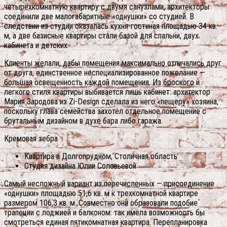
четырехкомнатную квартиру с двумя санузлами, архитекторы
соединили две малогабаритные «однушки» со студией. В
следствии из студии оказалась кухня-гостиная площадью 34 кв.
м, а две базисные квартиры стали базой для спальни, двух
кабинета и детских.
Клиенты желали, дабы помещения максимально отличались друг
от друга, единственное неспециализированное пожелание —
большая освещенность каждой помещения. Из броского и
легкого стиля квартиры выбивается лишь кабинет: архитектор
Мария Зародова из Zi-Design сделала из него «пещеру» хозяина,
поскольку глава семейства захотел отдельное помещение с
брутальным дизайном в духе бара либо гаража.
Кремовая зебра
Квартира в Долгопрудном, Столичная область
Студия дизайна Юлии Соловьевой
Самый несложный вариант из перечисленных — присоединение
«однушки» площадью 51,6 кв. м к трехкомнатной квартире
размером 106,3 кв. м. Совместно они образовали подобие
трапеции с лоджией и балконом: так имела возможность бы
смотреться единая пятикомнатная квартира. Перепланировка