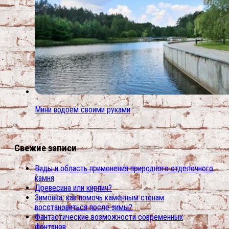
Мини водоем своими руками
Свежие записи
Виды и область применения природного отделочного
камня
Древесина или кирпич?
Зимовка: как помочь каменным стенам
восстановиться после зимы?
Фантастические возможности современных
фонтанов