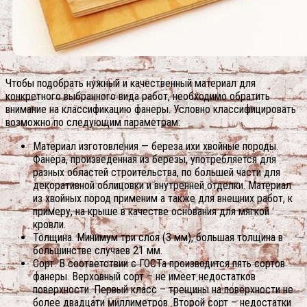
Чтобы подобрать нужный и качественный материал для
конкретного выбранного вида работ, необходимо обратить
внимание на классификацию фанеры. Условно классифицировать
возможно по следующим параметрам:
Материал изготовления — береза ихи хвойные породы.
Фанера, произведенная из березы, употребляется для
разных областей строительства, по большей части для
декоративной облицовки и внутренней отделки. Материал
из хвойных пород применим а также для внешних работ, к
примеру, на крыше в качестве основания для мягкой
кровли.
Толщина. Минимум три слоя (3 мм), большая толщина в
большинстве случаев 21 мм.
Сорт. В соответствии с ГОСТа производится пять сортов
фанеры. Верховный сорт – не имеет недостатков
поверхности. Первый класс – трещины на поверхности не
более двадцати миллиметров. Второй сорт – недостатки