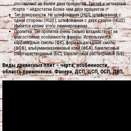
составляют не более двух процентов. Третий и четвертый
сорта – недостатки более чем двух процентов.
Тип поверхности. Не шлифованная (НШ), шлифованная с
одной стороны (НШ1), шлифованная с двух сторон (НШ2).
Имеется кроме этого ламинированная.
Пропитка. Тип пропитки очень сильно воздействует на
влагостойкие особенности фанеры. Используются:
карбамидные смолы (ФК), формальдегидные смолы
(ФСФ), альбуминоказеиновый клей (ФБА), бакелитовый
спирторастворимый (БС), бакелитовый растворимый (БВ).
Виды древесных плит – чёрта, особенности,
область применения. Фанера, ДСП, ЦСП, OСП, ДВП.