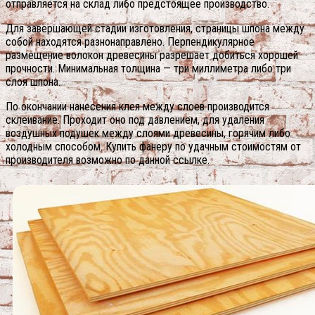
отправляется на склад либо предстоящее производство.
Для завершающей стадии изготовления, страницы шпона между
собой находятся разнонаправлено. Перпендикулярное
размещение волокон древесины разрешает добиться хорошей
прочности. Минимальная толщина — три миллиметра либо три
слоя шпона.
По окончании нанесения клея между слоев производится
склеивание. Проходит оно под давлением, для удаления
воздушных подушек между слоями древесины, горячим либо
холодным способом. Купить фанеру по удачным стоимостям от
производителя возможно по данной ссылке.