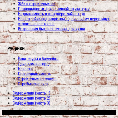
Жби в строительстве
Разновидности декоративной штукатурки
Недвижимость в ванкувере: чайна-таун
Новостройки под запретом: где и почему перестанут
строить новое жилье
Встроенная бытовая техника для кухни
Рубрики
Бани, сауны и бассейны
Дача дом и огород
Новости
Про недвижимость
Строительство советы
Строймастерская
Содержание (часть 1)
Содержание (часть 2)
Содержание (часть 3)
Сфера строительства © 2026. Все права защищены.