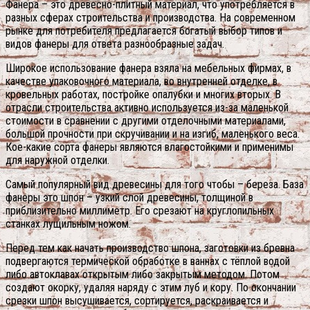
Фанера – это древесно-плитный материал, что употребляется в
разных сферах строительства и производства. На современном
рынке для потребителя предлагается богатый выбор типов и
видов фанеры для ответа разнообразные задач.
Широкое использование фанера взяла на мебельных фирмах, в
качестве упаковочного материала, во внутренней отделке, в
кровельных работах, постройке опалубки и многих вторых. В
отрасли строительства активно используется из-за маленькой
стоимости в сравнении с другими отделочными материалами,
большой прочности при скручивании и на изгиб, маленького веса.
Кое-какие сорта фанеры являются влагостойкими и применимы
для наружной отделки.
Самый популярный вид древесины для того чтобы – береза. База
фанеры это шпон – узкий слой древесины, толщиной в
приблизительно миллиметр. Его срезают на круглопильных
станках лущильным ножом.
Перед тем как начать производство шпона, заготовки из бревна
подвергаются термической обработке в ваннах с тёплой водой
либо автоклавах открытым либо закрытым методом. Потом
создают окорку, удаляя наряду с этим луб и кору. По окончании
срезки шпон высушивается, сортируется, раскраивается и