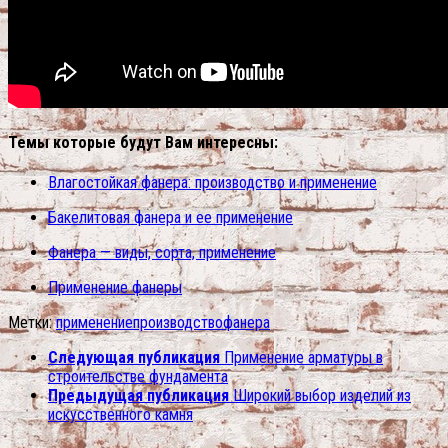
Темы которые будут Вам интересны:
Влагостойкая фанера: производство и применение
Бакелитовая фанера и ее применение
Фанера — виды, сорта, применение
Применение фанеры
Метки:
применение
производство
фанера
Следующая публикация
Применение арматуры в
строительстве фундамента
Предыдущая публикация
Широкий выбор изделий из
искусственного камня