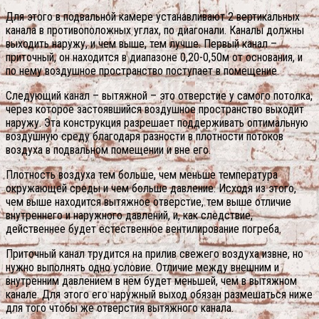
Для этого в подвальной камере устанавливают 2 вертикальных
канала в противоположных углах, по диагонали. Каналы должны
выходить наружу, и чем выше, тем лучше. Первый канал –
приточный, он находится в диапазоне 0,20-0,50м от основания, и
по нему воздушное пространство поступает в помещение.
Следующий канал – вытяжной – это отверстие у самого потолка,
через которое застоявшийся воздушное пространство выходит
наружу. Эта конструкция разрешает поддерживать оптимальную
воздушную среду благодаря разности в плотности потоков
воздуха в подвальном помещении и вне его.
Плотность воздуха тем больше, чем меньше температура
окружающей среды и чем больше давление. Исходя из этого,
чем выше находится вытяжное отверстие, тем выше отличие
внутреннего и наружного давлений, и, как следствие,
действеннее будет естественное вентилирование погреба.
Приточный канал трудится на прилив свежего воздуха извне, но
нужно выполнять одно условие. Отличие между внешним и
внутренним давлением в нём будет меньшей, чем в вытяжном
канале. Для этого его наружный выход обязан размешаться ниже
для того чтобы же отверстия вытяжного канала.