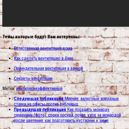
Темы которые будут Вам интересны:
Естественная вентиляция дома
Как сделать вентиляцию в бане
Принудительная вентиляция в ванной
Секреты вентиляции
Метки:
вентиляция
эффективный
Следующая публикация
Мнение: валютные арендные
ставки на офисы против рублевых
Предыдущая публикация
Как посадить монарду
семенами (фото): сроки посева, почва. уход за монардой
после цветения: как подготовить кустарник к зиме