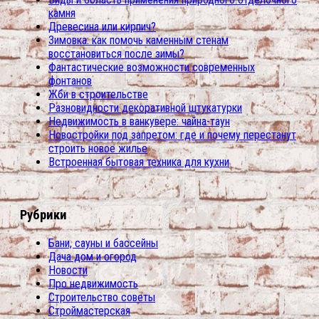
камня
Древесина или кирпич?
Зимовка: как помочь каменным стенам
восстановиться после зимы?
Фантастические возможности современных
фонтанов
Жби в строительстве
Разновидности декоративной штукатурки
Недвижимость в ванкувере: чайна-таун
Новостройки под запретом: где и почему перестанут
строить новое жилье
Встроенная бытовая техника для кухни
Рубрики
Бани, сауны и бассейны
Дача дом и огород
Новости
Про недвижимость
Строительство советы
Строймастерская