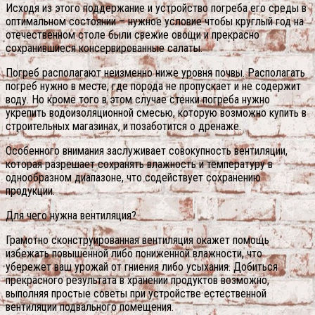
Исходя из этого поддержание и устройство погреба его среды в
оптимальном состоянии – нужное условие чтобы круглый год на
отечественном столе были свежие овощи и прекрасно
сохранившиеся консервированные салаты.
Погреб располагают неизменно ниже уровня почвы. Располагать
погреб нужно в месте, где порода не пропускает и не содержит
воду. Но кроме того в этом случае стенки погреба нужно
укрепить водоизоляционной смесью, которую возможно купить в
строительных магазинах, и позаботится о дренаже.
Особенного внимания заслуживает совокупность вентиляции,
которая разрешает сохранять влажность и температуру в
однообразном диапазоне, что содействует сохранению
продукции.
Для чего нужна вентиляция?
Грамотно сконструированная вентиляция окажет помощь
избежать повышенной либо пониженной влажности, что
убережет ваш урожай от гниения либо усыхания.
Добиться
прекрасного результата в хранении продуктов возможно,
выполняя простые советы при устройстве естественной
вентиляции подвального помещения.