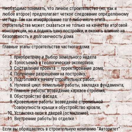
Необходимо понимать, что личное строительство (но, как и
любое второе) предполагает четкое следование определенному
методу. Так как игнорирование того либо иного этапа
строительства может сказаться не только на качестве итоговой
конструкции, но и поднять цену постройки, и оказать влияние на
безопасность и долговечность дома.
Главные этапы строительства частного дома:
приобретение и Выбор земельного надела
Топосъемка и геологическая экспертиза;
Составление проекта — проектирование дома;
Получение разрешения на постройку;
Подготовка к началу строительных работ;
Нулевой цикл: земельные работы, закладка фундамента;
Главные работы: возведение каркаса строения;
Обустройство фасада;
Кровельные работы: возведение стропильной
совокупности крыши и обустройство кровли;
Установка окон и дверей (остекление);
Внутренние работы по отделке.
Если вы обращаетесь в строительную компанию "Авторитет"