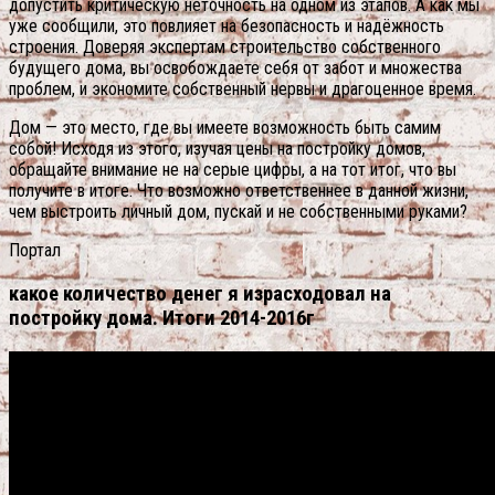
допустить критическую неточность на одном из этапов. А как мы
уже сообщили, это повлияет на безопасность и надёжность
строения. Доверяя экспертам строительство собственного
будущего дома, вы освобождаете себя от забот и множества
проблем, и экономите собственный нервы и драгоценное время.
Дом — это место, где вы имеете возможность быть самим
собой! Исходя из этого, изучая цены на постройку домов,
обращайте внимание не на серые цифры, а на тот итог, что вы
получите в итоге. Что возможно ответственнее в данной жизни,
чем выстроить личный дом, пускай и не собственными руками?
Портал
какое количество денег я израсходовал на
постройку дома. Итоги 2014-2016г