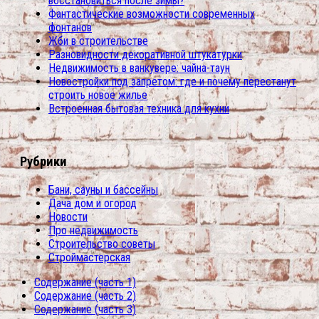
восстановиться после зимы?
Фантастические возможности современных
фонтанов
Жби в строительстве
Разновидности декоративной штукатурки
Недвижимость в ванкувере: чайна-таун
Новостройки под запретом: где и почему перестанут
строить новое жилье
Встроенная бытовая техника для кухни
Рубрики
Бани, сауны и бассейны
Дача дом и огород
Новости
Про недвижимость
Строительство советы
Строймастерская
Содержание (часть 1)
Содержание (часть 2)
Содержание (часть 3)