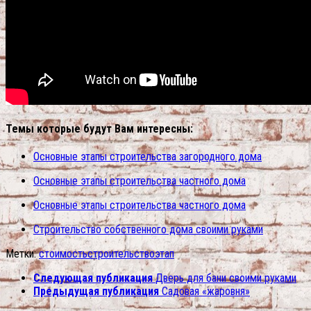
Темы которые будут Вам интересны:
Основные этапы строительства загородного дома
Основные этапы строительства частного дома
Основные этапы строительства частного дома
Строительство собственного дома своими руками
Метки:
стоимость
строительство
этап
Следующая публикация
Дверь для бани своими руками
Предыдущая публикация
Садовая «жаровня»