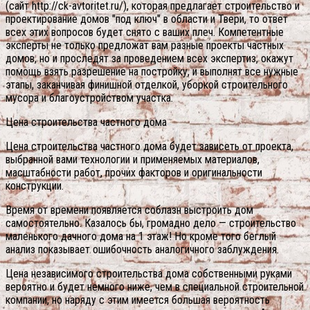
(сайт http://ck-avtoritet.ru/), которая предлагает строительство и
проектирование домов "под ключ" в области и Твери, то ответ
всех этих вопросов будет снято с ваших плеч. Компетентные
эксперты не только предложат вам разные проекты частных
домов, но и проследят за проведением всех экспертиз, окажут
помощь взять разрешение на постройку, и выполнят все нужные
этапы, заканчивая финишной отделкой, уборкой строительного
мусора и благоустройством участка.
Цена строительства частного дома
Цена строительства частного дома будет зависеть от проекта,
выбранной вами технологии и применяемых материалов,
масштабности работ, прочих факторов и оригинальности
конструкции.
Время от времени появляется соблазн выстроить дом
самостоятельно. Казалось бы, громадно дело — строительство
маленького дачного дома на 1 этаж! Но кроме того беглый
анализ показывает ошибочность аналогичного заблуждения.
Цена независимого строительства дома собственными руками
вероятно и будет немного ниже, чем в специальной строительной
компании, но наряду с этим имеется большая вероятность