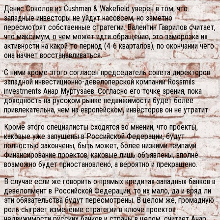
Денис Соколов из Cushman & Wakefield уверен в том, что
западные инвесторы не уйдут насовсем, но заметно
пересмотрят собственные стратегии. Валентин Гаврилов считает,
что максимум, о чем может идти обращение, это заморозка их
активности на какой-то период (4-6 кварталов), по окончании чего
она начнет восстанавливаться.
С ними кроме этого согласен председатель совета директоров
западной инвестиционно-девелоперской компании Rossmils
investments Анар Муртузаев. Согласно его точке зрения, пока
доходность на русском рынке недвижимости будет более
привлекательна, чем на европейском, инвесторов он не утратит.
Кроме этого специалисты сходятся во мнении, что проекты,
каковые уже запущены в Российской Федерации, будут
полностью закончены, быть может, более низкими темпами.
Финансирование проектов, каковые лишь объявлены, вполне
возможно будет приостановлено, а вероятно и прекращено.
В случае если же говорить о прямых кредитах западных банков в
девелопмент в Российской Федерации, то их мало, да и вряд ли
эти обязательства будут пересмотрены. В целом же, громадную
роль сыграет изменение стратегии в ключе проектов
недвижимости русских банков и страны в целом, считает Анар