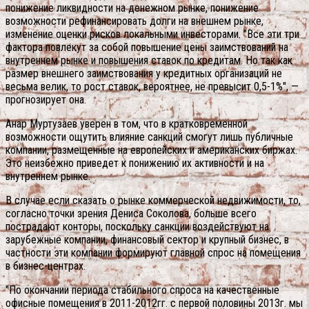
понижение ликвидности на денежном рынке, понижение
возможности рефинансировать долги на внешнем рынке,
изменение оценки рисков локальными инвесторами. "Все эти три
фактора повлекут за собой повышение цены заимствований на
внутреннем рынке и повышения ставок по кредитам. Но так как
размер внешнего заимствования у кредитных организаций не
весьма велик, то рост ставок, вероятнее, не превысит 0,5-1%", —
прогнозирует она.
Анар Муртузаев уверен в том, что в кратковременной
возможности ощутить влияние санкций смогут лишь публичные
компании, размещенные на европейских и американских биржах.
Это неизбежно приведет к понижению их активности и на
внутреннем рынке.
В случае если сказать о рынке коммерческой недвижимости, то,
согласно точки зрения Дениса Соколова, больше всего
пострадают конторы, поскольку санкции воздействуют на
зарубежные компании, финансовый сектор и крупный бизнес, в
частности эти компании формируют главной спрос на помещения
в бизнес-центрах.
"По окончании периода стабильного спроса на качественные
офисные помещения в 2011-2012гг. с первой половины 2013г. мы