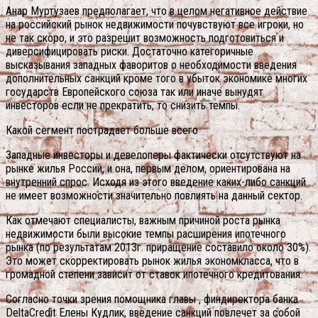
Анар Муртузаев предполагает, что в целом негативное действие
на российский рынок недвижимости почувствуют все игроки, но
не так скоро, и это разрешит возможность подготовиться и
диверсифицировать риски. Достаточно категоричные
высказывания западных фаворитов о необходимости введения
дополнительных санкций кроме того в убыток экономике многих
государств Европейского союза так или иначе вынудят
инвесторов если не прекратить, то снизить темпы.
Какой сегмент пострадает больше всего
Западные инвесторы и девелоперы фактически отсутствуют на
рынке жилья России, и она, первым делом, ориентирована на
внутренний спрос. Исходя из этого введение каких-либо санкций
не имеет возможности значительно повлиять на данный сектор.
Как отмечают специалисты, важным причиной роста рынка
недвижимости были высокие темпы расширения ипотечного
рынка (по результатам 2013г. приращение составило около 30%).
Это может скорректировать рынок жилья экономкласса, что в
громадной степени зависит от ставок ипотечного кредитования.
Согласно точки зрения помощника главы , финдиректора банка
DeltaCredit Елены Кудлик, введение санкций повлечет за собой