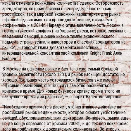
начали отмечать понижение количества сделок. Осторожность
арендаторов, которая связана с неопределенностью как
российской, так и мировой экономики, характерная для рынка
офисной недвижимости в прошедшем сезоне, ожидаемо
сохранилась и в 2014г. Наряду с этим, вовлеченность России в
геополитический конфликт на Украине, риски, которые связаны с
введением санкций, и очень низкие темпы экономического
подьема страны усилили инвесторов и опасения арендаторов на
рынке", — говорит глава департамента инвестиций
интернациональной консалтинговой компании Knight Frank Алан
Балоев.
В Москве на офисном рынке и без того уже самый большой
уровень вакантности (около 12%), а рынок насыщен достаточно
хорошо. "Большая часть устоявшихся бизнесов уже имеют
офисные помещения, они не будут заметно расширяться в
кризисное время. Для новых бизнесов кризис кроме этого не
наилучшее время для развития", — говорит Валентин Гаврилов.
"Необходимо принимать в расчет, что негативное действие на
российский рынок недвижимости, которое окажет ужесточение
санкций, обусловлено многими факторами. Во-первых, рынок еще
не до конца оправился от кризиса 2008г., и до тех пор пока кроме
того не приблизился к докризисным количествам. Во-вторых,