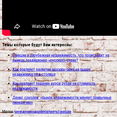
Темы которые будут Вам интересны:
Санкции и зарубежная недвижимость: что происходит на
рынках традиционно «русских» стран?
Как повлияет развитие москвы-реки на рынок
недвижимости в столице
Как повлияет падение курса рубля на стоимость
недвижимости
Денис соколов: «рынок недвижимости меняет привычные
парадигмы»
Метки:
международный
повлиять
санкция