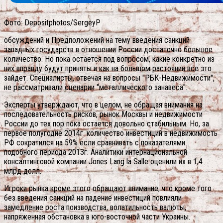
Фото: Depositphotos/SergeyP
обсуждений и Предположений на тему введения санкций
западных государств в отношении России достаточно большое
количество. Но пока остается под вопросом, какие конкретно из
них вправду будут приняты и как на большом растоянии все это
зайдет. Специалисты, отвечая на вопросы "РБК-Недвижимости",
не рассматривали сценарии "металлического занавеса".
Эксперты утверждают, что в целом, не обращая внимания на
последовательность рисков, рынок Москвы и недвижимости
России до тех пор пока остается довольно стабильным. Но, за
первое полугодие 2014г. количество инвестиций в недвижимость
РФ сократился на 59% если сравнивать с показателями
подобного периода 2013г. Аналитики интернациональной
консалтинговой компании Jones Lang la Salle оценили их в 1,4
млрд долл.
Игроки рынка кроме этого обращают внимание, что кроме того
без введения санкций на падение инвестиций повлияли
замедление роста поизводства, волатильность валюты,
напряженная обстановка в юго-восточной части Украины.