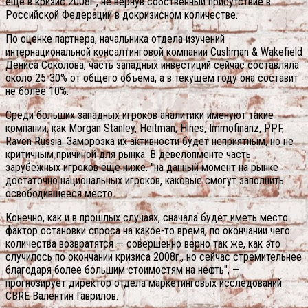
еще в кризис 2008г., не вернув собственный присутствие в
Российской Федерации в докризисном количестве.
По оценке партнера, начальника отдела изучений
интернациональной консалтинговой компании Cushman & Wakefield
Дениса Соколова, часть западных инвестиций сейчас составляла
около 25-30% от общего объема, а в текущем году она составит
не более 10%.
Среди больших западных игроков аналитики именуют такие
компании, как Morgan Stanley, Heitman, Hines, Immofinanz, PPF,
Raven Russia. Заморозка их активности будет неприятным, но не
критичным причиной для рынка. В девелопменте часть
зарубежных игроков еще ниже. "на данный момент на рынке
достаточно национальных игроков, каковые смогут заполнить
освободившееся место.
Конечно, как и в прошлых случаях, сначала будет иметь место
фактор остановки спроса на какое-то время, по окончании чего
количества возвратятся — совершенно верно так же, как это
случилось по окончании кризиса 2008г., но сейчас стремительнее
благодаря более большим стоимостям на нефть", —
прогнозирует директор отдела маркетинговых исследований
CBRE Валентин Гаврилов.