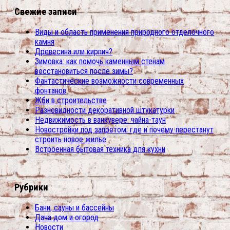
Свежие записи
Виды и область применения природного отделочного
камня
Древесина или кирпич?
Зимовка: как помочь каменным стенам
восстановиться после зимы?
Фантастические возможности современных
фонтанов
Жби в строительстве
Разновидности декоративной штукатурки
Недвижимость в ванкувере: чайна-таун
Новостройки под запретом: где и почему перестанут
строить новое жилье
Встроенная бытовая техника для кухни
Рубрики
Бани, сауны и бассейны
Дача дом и огород
Новости