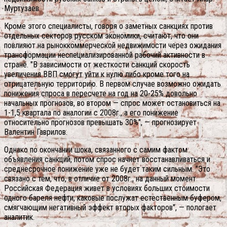
Муртузаев.
Кроме этого специалисты, говоря о заметных санкциях против
отдельных секторов русском экономики, считают, что они
повлияют на рыноккоммерческой недвижимости через ожидания
трансформации неспециализированной рабочий активности в
стране. "В зависимости от жесткости санкций скорость
увеличения ВВП смогут уйти к нулю либо кроме того на
отрицательную территорию. В первом случае возможно ожидать
понижения спроса в пересчете на год на 20-25% довольно
начальных прогнозов, во втором — спрос может остановиться на
1-1,5 квартала по аналогии с 2008г., а его понижение
относительно прогнозов превышать 30%", — прогнозирует
Валентин Гаврилов.
Однако по окончании шока, связанного с самим фактом
объявления санкций, потом спрос начнет восстанавливаться и
среднесрочное понижение уже не будет таким сильным. "Это
связано с тем, что, в отличие от 2008г., на данный момент
Российская Федерация живет в условиях больших стоимости
одного бареля нефти, каковые послужат естественным буфером,
смягчающим негативный эффект вторых факторов", — пологает
аналитик.