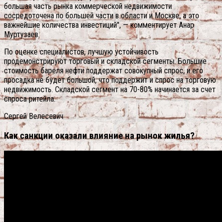
большая часть рынка коммерческой недвижимости
сосредоточена по большей части в области и Москве, а это
важнейшие количества инвестиций", — комментирует Анар
Муртузаев.
По оценке специалистов, лучшую устойчивость
продемонстрируют торговый и складской сегменты. Большие
стоимость бареля нефти поддержат совокупный спрос, и его
просадка не будет большой, что поддержит и спрос на торговую
недвижимость. Складской сегмент на 70-80% начинается за счет
спроса ритейла.
Сергей Велесевич
Как санкции оказали влияние на рынок жилья?