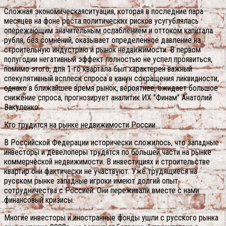
Сложная экономическаяситуация, которая в последние пара
месяцев на фоне роста политических рисков усугублялась
опережающим значительным ослаблением и оттоком капитала
рубля, без сомнений, оказывает определенное давление на
строительную индустрию и рынок недвижимости. В первом
полугодии негативный эффект полностью не успел проявиться,
помимо этого, для 1-го квартала был характерен важный
спекулятивный всплеск спроса в канун сокращения ликвидности,
однако в ближайшее время рынок, вероятнее, ожидает большое
снижение спроса, прогнозирует аналитик ИХ "Финам" Анатолий
Вакуленко.
Кто трудится на рынке недвижимости России
В Российской Федерации исторически сложилось, что западные
инвесторы и девелоперы трудятся по большей части на рынке
коммерческой недвижимости. В инвестициях и строительстве
квартир они фактически не участвуют. Уже трудящиеся на
русском рынке западные игроки имеют долгий опыт
сотрудничества с Россией. Они переживали вместе с нами
финансовый кризисы.
Многие инвесторы и иностранные фонды ушли с русского рынка