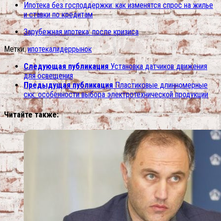
Ипотека без господдержки: как изменятся спрос на жилье
и ставки по кредитам
Зарубежная ипотека: после кризиса
Метки:
ипотека
лидер
рынок
Следующая публикация
Установка датчиков движения
для освещения
Предыдущая публикация
Пластиковые длинномерные
скк: особенности выбора электротехнической продукции
Читайте также: