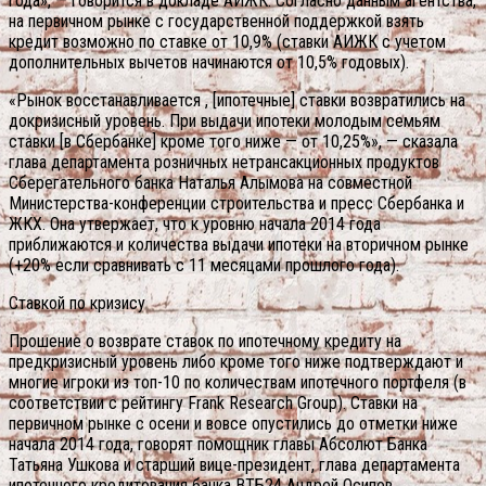
года», — говорится в докладе АИЖК. Согласно данным агентства,
на первичном рынке с государственной поддержкой взять
кредит возможно по ставке от 10,9% (ставки АИЖК с учетом
дополнительных вычетов начинаются от 10,5% годовых).
«Рынок восстанавливается , [ипотечные] ставки возвратились на
докризисный уровень. При выдачи ипотеки молодым семьям
ставки [в Сбербанке] кроме того ниже — от 10,25%», — сказала
глава департамента розничных нетрансакционных продуктов
Сберегательного банка Наталья Алымова на совместной
Министерства-конференции строительства и пресс Сбербанка и
ЖКХ. Она утвержает, что к уровню начала 2014 года
приближаются и количества выдачи ипотеки на вторичном рынке
(+20% если сравнивать с 11 месяцами прошлого года).
Ставкой по кризису
Прошение о возврате ставок по ипотечному кредиту на
предкризисный уровень либо кроме того ниже подтверждают и
многие игроки из топ-10 по количествам ипотечного портфеля (в
соответствии с рейтингу Frank Research Group). Ставки на
первичном рынке с осени и вовсе опустились до отметки ниже
начала 2014 года, говорят помощник главы Абсолют Банка
Татьяна Ушкова и старший вице-президент, глава департамента
ипотечного кредитования банка ВТБ24 Андрей Осипов.