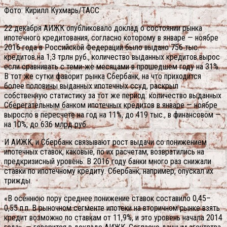
Фото: Кирилл Кухмарь/ТАСС
22 декабря АИЖК опубликовало доклад о состоянии рынка
ипотечного кредитования, cогласно которому в январе — ноябре
2016 года в Российской Федерации было выдано 756 тыс.
кредитов на 1,3 трлн руб., количество выданных кредитов вырос
если сравнивать с теми-же месяцами в прошедшем году на 31%.
В тот же сутки фаворит рынка Сбербанк, на что приходится
более половины выданных ипотечных ссуд, раскрыл
собственную статистику за тот же период: количество выданных
Сберегательным банком ипотечных кредитов в январе — ноябре
выросло в пересчете на год на 11%, до 419 тыс., в финансовом —
на 10%, до 636 млрд руб.
И АИЖК, и Сбербанк связывают рост выдачи со понижением
ипотечных ставок, каковые, по их расчетам, возвратились на
предкризисный уровень. В 2016 году банки много раз снижали
ставки по ипотечному кредиту.
Сбербанк, например, опускал их
трижды.
«В осеннюю пору среднее понижение ставок составило 0,45–
0,55 п.п. В рыночном сегменте ипотеки на вторичном рынке взять
кредит возможно по ставкам от 11,9%, и это уровень начала 2014