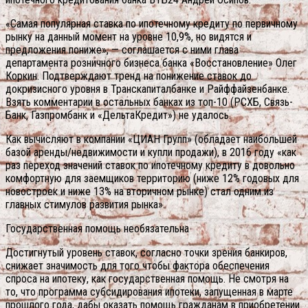
«Самая популярная ставка по ипотечному кредиту по первичному
рынку на данный момент на уровне 10,9%, но видятся и
предложения пониже», — соглашается с ними глава
департамента розничного бизнеса банка «Восстановление» Олег
Коркин. Подтверждают тренд на понижение ставок до
докризисного уровня в Транскапиталбанке и Райффайзенбанке.
Взять комментарии в остальных банках из топ-10 (РСХБ, Связь-
Банк, Газпромбанк и «ДельтаКредит») не удалось.
Как вычисляют в компании «ЦИАН Групп» (обладает наибольшей
базой аренды/недвижимости и купли продажи), в 2016 году «как
раз переход значений ставок по ипотечному кредиту в довольно
комфортную для заемщиков территорию (ниже 12% годовых для
новостроек и ниже 13% на вторичном рынке) стал одним из
главных стимулов развития рынка».
Государственная помощь необязательна
Достигнутый уровень ставок, согласно точки зрения банкиров,
снижает значимость для того чтобы фактора обеспечения
спроса на ипотеку, как государственная помощь. Не смотря на
то, что программа субсидирования ипотеки, запущенная в марте
прошлого года, дабы оказать помощь гражданам в приобретении