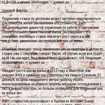
11,5–12% в начале 2017 года», — думает он.
Ценовой фактор
Понижение ставок по ипотекам может частично нивелироваться
для клиентов жилья увеличением его стоимости, даёт
предупреждение директор управления по работе с партнерами
Сберегательного банка Николай Васев. Он утвержает, что
понижение ипотечных ставок повлечет рост спроса и, как
следствие, увеличение застройщиками цен на жилье.
Сбербанк замечает тренд увеличения цен на квартиры в целом по
стране уже с сентября, говорит Васев. «В случае если все будет
идти так, как идет, то в полной мере быть может, что тенденция
продолжится», — думает он.
Ожидает роста цен на жилье в 2017 году и Минстрой. Как
пояснил ЖКХ и замминистра строительства Никита Стасишин 22
декабря, из цены квадратного метра удалось убрать
перекладываемые на клиента затраты методом господдержки в
части инфраструктуры, но больше потенциала для понижения цен
на жилье нет.
Рост стоимостей прогнозирует и Ушкова из Абсолют Банка.