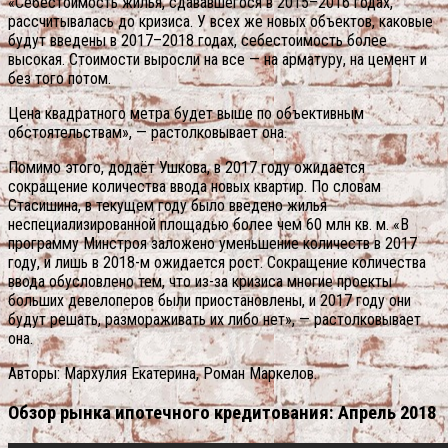
«Себестоимость жилья, сдававшегося в 2015–2016 годах,
рассчитывалась до кризиса. У всех же новых объектов, каковые
будут введены в 2017–2018 годах, себестоимость более
высокая. Стоимости выросли на все — на арматуру, на цемент и
без того потом.
Цена квадратного метра будет выше по объективным
обстоятельствам», — растолковывает она.
Помимо этого, додаёт Ушкова, в 2017 году ожидается
сокращение количества ввода новых квартир. По словам
Стасишина, в текущем году было введено жилья
неспециализированной площадью более чем 60 млн кв. м. «В
программу Минстроя заложено уменьшение количеств в 2017
году, и лишь в 2018-м ожидается рост. Сокращение количества
ввода обусловлено тем, что из-за кризиса многие проекты
больших девелоперов были приостановлены, и 2017 году они
будут решать, размораживать их либо нет», — растолковывает
она.
Авторы: Мархулия Екатерина, Роман Маркелов.
Обзор рынка ипотечного кредитования: Апрель 2018