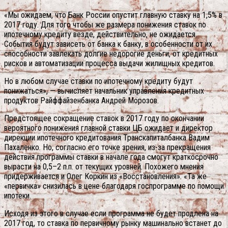
«Мы ожидаем, что Банк России опустит главную ставку на 1,5% в
2017 году. Для того чтобы же размера понижения ставок по
ипотечному кредиту везде, действительно, не ожидается.
События будут зависеть от банка к банку, в особенности от их
способности завлекать долгие недорогие деньги, от кредитных
рисков и автоматизации процесса выдачи жилищных кредитов.
Но в любом случае ставки по ипотечному кредиту будут
понижаться», — вычисляет начальник управления кредитных
продуктов Райффайзенбанка Андрей Морозов.
Предстоящее сокращение ставок в 2017 году по окончании
вероятного понижения главной ставки ЦБ ожидает и директор
дирекции ипотечного кредитования Транскапиталбанка Вадим
Пахаленко. Но, согласно его точке зрения, из-за прекращения
действия программы ставки в начале года смогут краткосрочно
вырасти на 0,5–2 п.п. от текущих уровней. Похожего мнения
придерживается и Олег Коркин из «Восстановления». «Та же
«первичка» снизилась в цене благодаря госпрограмме по помощи
ипотеки.
Исходя из этого в случае если программа не будет продлена на
2017 год, то ставка по первичному рынку машинально встанет до