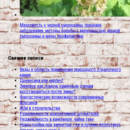
Махровость у черной смородины: признаки
заболевания. методы борьбы с махровостью черной
смородины и меры профилактики
Свежие записи
Виды и область применения природного отделочного
камня
Древесина или кирпич?
Зимовка: как помочь каменным стенам
восстановиться после зимы?
Фантастические возможности современных
фонтанов
Жби в строительстве
Разновидности декоративной штукатурки
Недвижимость в ванкувере: чайна-таун
Новостройки под запретом: где и почему перестанут