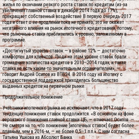
жилья по окончании резкого роста ставок по кредитам (из-за
увеличения главной ставки в декабре 2014 года до 17%),
прекращает собственный воздействие В первую очередь 2017
года и ответ о ее продлении пока не принято, это не окажет
негативного влияния на рынок ипотечного кредитования, потому,
что рыночные ставки приблизились к уровню, заложенному в
программе.
«Достигнутый уровень ставок — в районе 12% — достаточно
комфортен для клиентов. Люди на этом уровне ставок брали
громадные количества кредитов в 2013–2014 годах, и такая
ставка не есть каким-то значительным ограничителем», —
говорит Андрей Осипов из ВТБ24. В 2016 году на ипотеку с
государственной поддержкой приходилась большинство
выданных кредитов на первичном рынке.
Продолжительное понижение
Участники ипотечного рынка не исключают, что в 2017 году
тенденция понижения ставок продолжится. «В основном на фоне
вероятного понижения главной ставки ЦБ, — отмечает Осипов. —
Не смотря на то, что понижение [ипотечных ставок] будет более
плавным, чем в 2016-м, — не более 0,5–1 п.п.». С ним согласна
Татьяна Ушкова из Абсолют Банка.