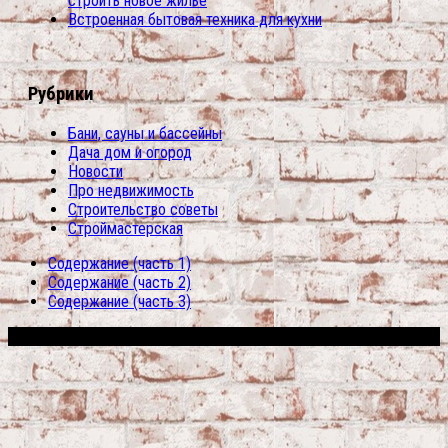
строить новое жилье
Встроенная бытовая техника для кухни
Рубрики
Бани, сауны и бассейны
Дача дом и огород
Новости
Про недвижимость
Строительство советы
Строймастерская
Содержание (часть 1)
Содержание (часть 2)
Содержание (часть 3)
Сфера строительства © 2026. Все права защищены.